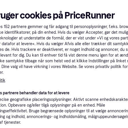
ruger cookies på PriceRunner
es
152
partnere gemmer og får adgang til personoplysninger, f.eks. bro
ke identifikatorer, på din enhed. Hvis du vælger Accepter, gør det mulig
eknologier at understøtte de formål, der er vist under »Vi og vores par
 datafor at levere«. Hvis du vælger Afvis alle eller trækker dit samtykk
gaffel
es de. Hvis trackere er deaktiveret, er noget indhold og annoncer, du se
elevant for dig. Du kan til enhver tid få vist denne menu igen for at ænd
ål, Metal,
kke samtykke tilbage når som helst ved at klikke Indstillinger på linket
stfri stål
Dine valg vil have virkning i vores Website. Se vores privatliv politik for
r.
tik
Trender
es partnere behandler data for at levere
Dorre Classic
cise geografiske placeringsoplysninger. Aktivt scanne enhedskarakteri
Skaldyrsgaffel 
ation. Opbevare og/eller tilgå oplysninger på en enhed. Måle
Opvaskemaskineegne
cm Fiskegaffel 
ngseffektivitet. Bruge begrænsede oplysninger til at vælge annoncering
håndtag, Rustfrit stål, R
ng og indhold, annoncerings- og indholdsmåling, målgruppeundersøgel
141 kr.
6stk
Sølv
af tjenester.
4 butikker