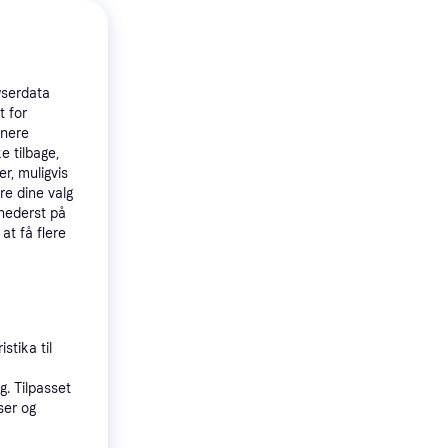
wserdata
t for
tnere
e tilbage,
r, muligvis
re dine valg
 nederst på
 at få flere
stika til
6 Pak 24.5
t, Med
24.5cm
. Tilpasset
ustfri stål,
ser og