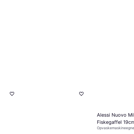
Gense Nobel Go
Fiskegaffel 18.
Rustfrit stål, Guld, Søl
200 kr.
2 butikker
Gense Nobel Fiskegaffel
21.1cm
Opvaskemaskineegnet, Rustfrit
stål, Grå, Sølv, Rustfri stål
194 kr.
Alessi Nuovo Mi
2 butikker
Fiskegaffel 19c
Opvaskemaskineegnet,
stål, Porcelæn, Sølv, Ru