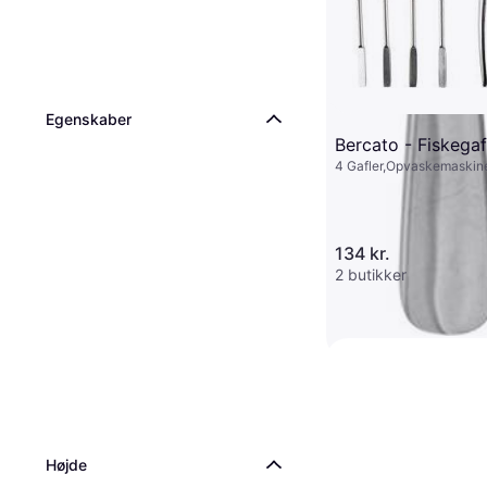
Egenskaber
Bercato - Fiskegaf
4 Gafler,Opvaskemaskin
Rustfrit stål, Sølv
134 kr.
2 butikker
Kay Bojesen Grand
Barneske Gaffel P
Rustfrit stål
Stål 17 cm Fiskega
Højde
112 kr.