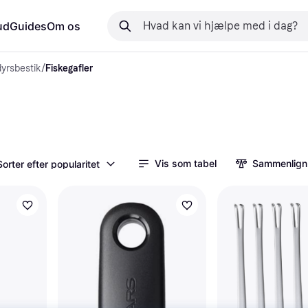
ud
Guides
Om os
dyrsbestik
/
Fiskegafler
Vis som tabel
Sammenlign
Sorter efter popularitet