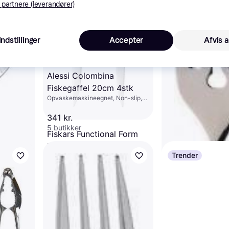
 partnere (leverandører)
Indstillinger
Accepter
Afvis a
Alessi Colombina
Fiskegaffel 20cm 4stk
Opvaskemaskineegnet, Non-slip,
Rustfrit stål, Sølv, Sølv, Rustfri stål
341 kr.
5 butikker
Fiskars Functional Form
Fiskegaffel 26cm
Trender
Opvaskemaskineegnet, Opvask i
hånden, Med håndtag, Stål, Rustfrit
64 kr.
stål, Materiale håndtag: Plast, Sort,
9+ butikker
Orange, Sølv, Rustfri stål