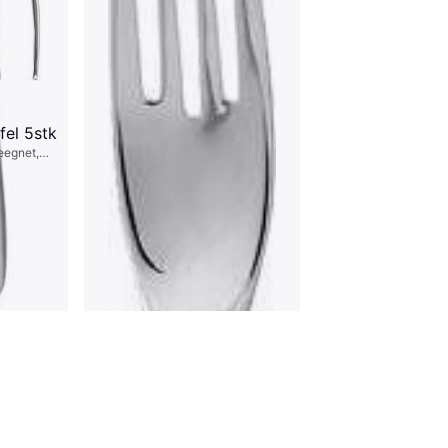
fel 5stk
eegnet,
 Prix
oleret
ffel