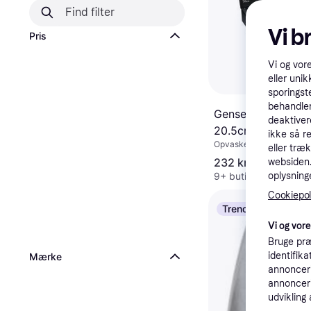
Vi b
Pris
Vi og vor
eller unik
sporingst
behandler
Gense Focus Fiske
deaktiver
20.5cm 4stk
ikke så r
Opvaskemaskineegnet, St
eller træ
Rustfrit stål, Sort, Sølv, Ru
232 kr.
websiden. 
9+ butikker
oplysninge
Cookiepoli
Trender
Vi og vor
Bruge præ
identifik
Mærke
annonceri
annonceri
udvikling 