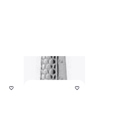
Villeroy & Boch
Fiskegaffel 18.
Opvaskemaskineegnet
Rustfrit stål, Rustfri st
87 kr.
3 butikker