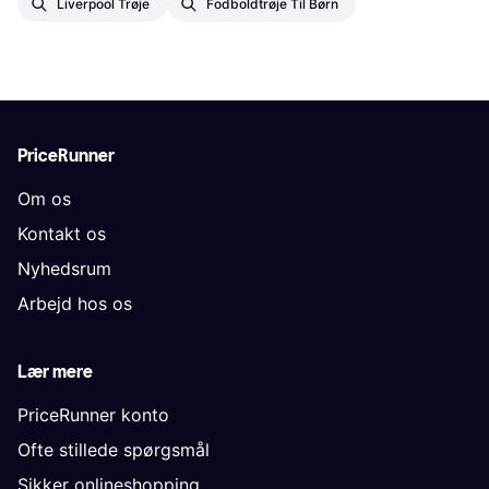
Liverpool Trøje
Fodboldtrøje Til Børn
PriceRunner
Om os
Kontakt os
Nyhedsrum
Arbejd hos os
Lær mere
PriceRunner konto
Ofte stillede spørgsmål
Sikker onlineshopping