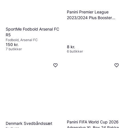
sammenligne priser kan du spare penge og
samtidig sikre, at du får et produkt, der lever
Panini Premier League
op til dine forventninger.
2023/2024 Plus Booster
Pakke
SportMe Fodbold Arsenal FC
R5
Fodbold, Arsenal FC
150 kr.
8 kr.
7 butikker
6 butikker
Panini FIFA World Cup 2026
Denmark Svedbåndssæt
Adrenalyn XL Box 24 Pakker