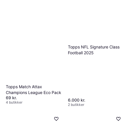
adidas Performance
Manchester United
90 kr.
Drikkedunk Sort Hvid
Topps NFL Signature Class
3 butikker
Football 2025
Topps Match Attax
Champions League Eco Pack
69 kr.
6.000 kr.
4 butikker
2 butikker