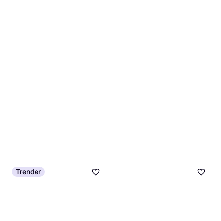
52 kr.
9+ butikker
Trender