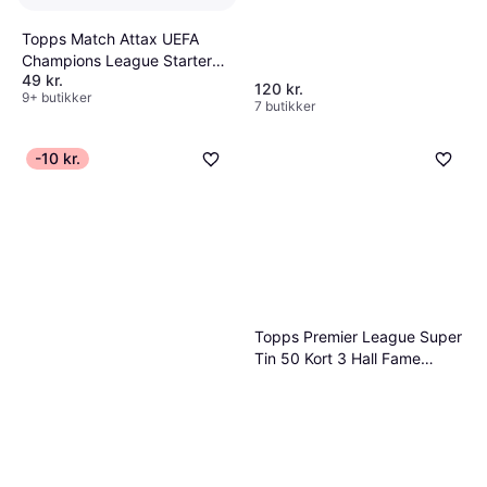
Topps Match Attax UEFA
Champions League Starter
49 kr.
Pack 2025/26
120 kr.
9+ butikker
7 butikker
-10 kr.
Topps Premier League Super
Tin 50 Kort 3 Hall Fame
Limited Edition