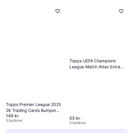
Topps UEFA Champions
League Match Attax Extra
Trading Cards 2025 26 Eco
Pack
Topps Premier League 2025
26 Trading Cards Bumper
149 kr.
Box
55 kr.
5 butikker
5 butikker