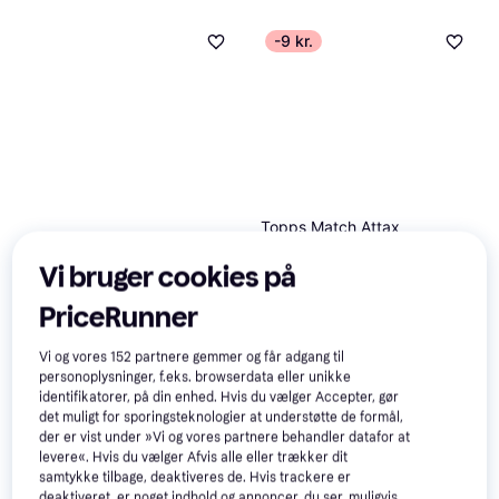
-9 kr.
Topps Match Attax
Champions League Extra
Vi bruger cookies på
2025 26 Mega Multipack
PriceRunner
Topps Premier League
Vi og vores
152
partnere gemmer og får adgang til
Starter Pack
personoplysninger, f.eks. browserdata eller unikke
75 kr.
identifikatorer, på din enhed. Hvis du vælger Accepter, gør
Eller 3 betalinger af 25 kr.
det muligt for sporingsteknologier at understøtte de formål,
71 kr.
80 kr.
9+ butikker
der er vist under »Vi og vores partnere behandler datafor at
9+ butikker
levere«. Hvis du vælger Afvis alle eller trækker dit
samtykke tilbage, deaktiveres de. Hvis trackere er
deaktiveret, er noget indhold og annoncer, du ser, muligvis