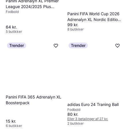
Panini Adrenalyn XL Premier
League 2024/2025 Plus
Fodbold
Starter Pack
Panini FIFA World Cup 2026
Adrenalyn XL Nordic Edition
99 kr.
Pocket Tin
64 kr.
8 butikker
5 butikker
Trender
Trender
Panini FIFA 365 Adrenalyn XL
Boosterpack
adidas Euro 24 Traning Ball
Fodbold
80 kr.
Eller 3 betalinger af 27 kr.
15 kr.
2 butikker
6 butikker