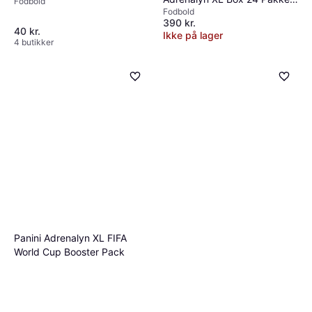
Fodbold
Fodbold
- Flerfarvet
390 kr.
40 kr.
Ikke på lager
4 butikker
Panini Adrenalyn XL FIFA
World Cup Booster Pack