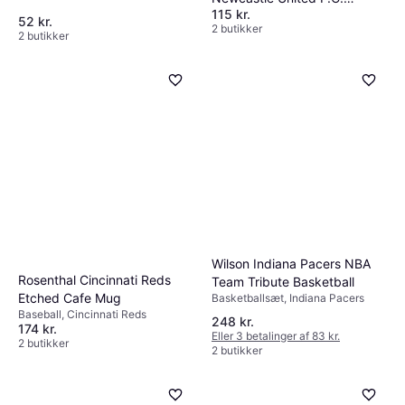
Tin
115 kr.
Gadeskilt 40x18 cm
52 kr.
2 butikker
2 butikker
Wilson Indiana Pacers NBA
Rosenthal Cincinnati Reds
Team Tribute Basketball
Etched Cafe Mug
Basketballsæt, Indiana Pacers
Baseball, Cincinnati Reds
248 kr.
174 kr.
Eller 3 betalinger af 83 kr.
2 butikker
2 butikker