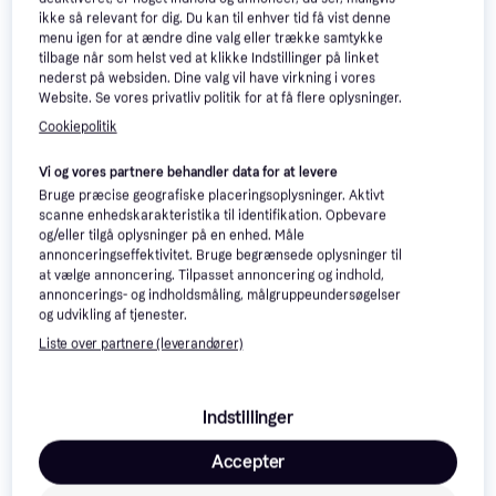
ikke så relevant for dig. Du kan til enhver tid få vist denne
menu igen for at ændre dine valg eller trække samtykke
tilbage når som helst ved at klikke Indstillinger på linket
nederst på websiden. Dine valg vil have virkning i vores
Website. Se vores privatliv politik for at få flere oplysninger.
Cookiepolitik
Vi og vores partnere behandler data for at levere
Bruge præcise geografiske placeringsoplysninger. Aktivt
scanne enhedskarakteristika til identifikation. Opbevare
Topps Premier League Mega
og/eller tilgå oplysninger på en enhed. Måle
Multipack
annonceringseffektivitet. Bruge begrænsede oplysninger til
at vælge annoncering. Tilpasset annoncering og indhold,
annoncerings- og indholdsmåling, målgruppeundersøgelser
og udvikling af tjenester.
Liste over partnere (leverandører)
Topps Match Attax Extra
2025-2026 Champions
19 kr.
League Booster Pack
79 kr.
Eller 3 betalinger af 6 kr.
Indstillinger
Eller 3 betalinger af 26 kr.
7 butikker
9+ butikker
Accepter
-949 kr.