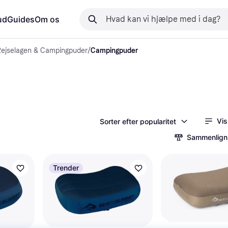
ud
Guides
Om os
Rejselagen & Campingpuder
/
Campingpuder
Vis
Sorter efter popularitet
Sammenlign
Trender