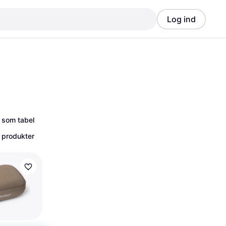
Log ind
Annonce
Annonce
 som tabel
 produkter