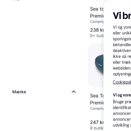
Sea to Summit Ae
Vi b
Premium Oppustel
Camping pude, Polyester
Vi og vor
238 kr.
eller unik
9+ butikker
sporingst
behandler
deaktiver
ikke så r
eller træ
websiden. 
oplysninge
Cookiepoli
Mærke
Vi og vor
Sea To Summit Ae
Bruge præ
Premium Pillow
identifik
Camping pude
annonceri
annonceri
247 kr.
udvikling 
8 butikker