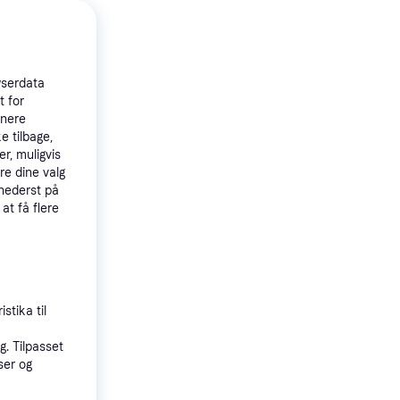
Aeros
Large
wserdata
t for
tnere
e tilbage,
r, muligvis
re dine valg
 nederst på
 at få flere
elta V
stika til
ter
. Tilpasset
ser og