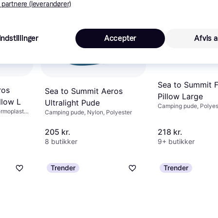
 partnere (leverandører)
Trender
Indstillinger
Accepter
Afvis a
Sea to Summit 
ros
Sea to Summit Aeros
Pillow Large
llow L
Ultralight Pude
Camping pude, Polyes
rmoplastic
Camping pude, Nylon, Polyester
205 kr.
218 kr.
8 butikker
9+ butikker
Trender
Trender