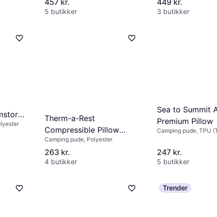
457 kr.
449 kr.
5 butikker
3 butikker
Sea to Summit 
mstor
Therm-a-Rest
Premium Pillow
lyester
Compressible Pillow
Camping pude, TPU (
Polyurethane), Polyes
Camping pude, Polyester
Cinch L
263 kr.
247 kr.
4 butikker
5 butikker
Trender