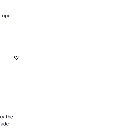
tripe
ky the
pude