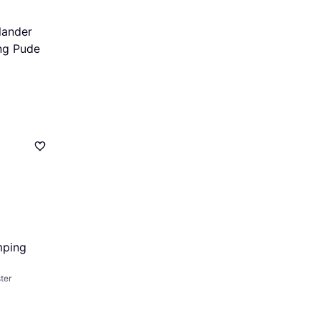
lander
ng Pude
mping
ter