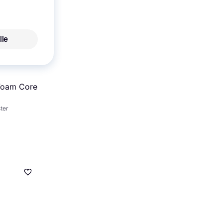
lle
Foam Core
ter