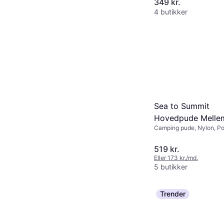
349 kr.
Black Pearl
4 butikker
Sea to Summit
Hovedpude Melle
Camping pude, Nylon, Po
Luksus Grøn
519 kr.
Eller 173 kr./md.
5 butikker
Trender