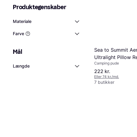
Produktegenskaber
Materiale
Farve
Sea to Summit Ae
Mål
Ultralight Pillow R
Camping pude
Beluga
Længde
222 kr.
Eller 74 kr./md.
7 butikker