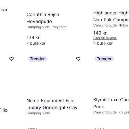
earl
Highlander High
Carinthia Rejse
Nap Pak Campi
Hovedpude
Camping pude, Nylon
Camping pude, Polyester
149 kr.
179 kr.
Eller 50 kr./md.
7 butikker
4 butikker
Trender
Trender
Klymit Luxe Ca
Nemo Equipment Fillo
Pude
Luxury Goodnight Gray
illo
Camping pude, Polyes
Camping pude
w -