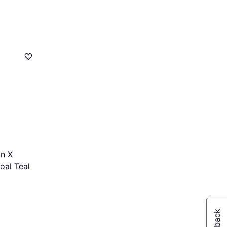
on X
oal Teal