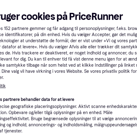
Sea to Summit 
Sea to Summit Aeros
ros
Premium Pillow 
ruger cookies på PriceRunner
Premium Pillow Large
ig Pude
Camping pude
Burnt Olive
Camping pude, Polyester
, Nylon
251 kr.
es
152
partnere gemmer og får adgang til personoplysninger, f.eks. bro
360 kr.
Eller 84 kr./md.
ke identifikatorer, på din enhed. Hvis du vælger Accepter, gør det mulig
5 butikker
9 butikker
eknologier at understøtte de formål, der er vist under »Vi og vores par
 datafor at levere«. Hvis du vælger Afvis alle eller trækker dit samtykk
es de. Hvis trackere er deaktiveret, er noget indhold og annoncer, du se
Trender
-20 kr.
elevant for dig. Du kan til enhver tid få vist denne menu igen for at ænd
kke samtykke tilbage når som helst ved at klikke Indstillinger på linket
Dine valg vil have virkning i vores Website. Se vores privatliv politik for
r.
tik
es partnere behandler data for at levere
ros
Sea to Summit D
Carinthia Carinthia
cise geografiske placeringsoplysninger. Aktivt scanne enhedskarakteri
Siddepude
ation. Opbevare og/eller tilgå oplysninger på en enhed. Måle
rejsepude, Multicam
Camping pude, Polyes
ngseffektivitet. Bruge begrænsede oplysninger til at vælge annoncering
Camping pude
ng og indhold, annoncerings- og indholdsmåling, målgruppeundersøgel
249 kr.
179 kr.
199 kr.
af tjenester.
7 butikker
9+ butikker