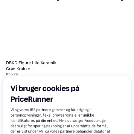
DBKD Figure Lille Keramik
Grøn Krukke
Krukke
Vi bruger cookies på
DBKD Post Krukke
Krukke, Keramik
132 kr.
PriceRunner
101 kr.
102 kr.
3 butikker
3 butikker
Vi og vores
152
partnere gemmer og får adgang til
personoplysninger, f.eks. browserdata eller unikke
identifikatorer, på din enhed. Hvis du vælger Accepter, gør
det muligt for sporingsteknologier at understøtte de formål,
der er vist under »Vi og vores partnere behandler datafor at