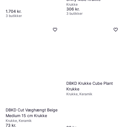
Krukke
DBKD Out Wide Udendørs
Krukker 2-Pak Metal Beige
Krukke
Krukke
1.704 kr.
306 kr.
3 butikker
3 butikker
DBKD Krukke Cube Plant
Krukke
Krukke, Keramik
DBKD Cut Væghængt Beige