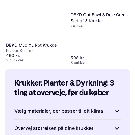
DBKD Out Bowl 3 Dele Green
Sæt af 3 Krukke
Krukke
DBKD Mud XL Pot Krukke
Krukke, Keramik
480 kr.
598 kr.
3 butikker
3 butikker
Krukker, Planter & Dyrkning: 3 
ting at overveje, før du køber
Vælg materialer, der passer til dit klima
Det er vigtigt at vælge krukker og planter, der
Overvej størrelsen på dine krukker
kan modstå de klimatiske forhold i din have.