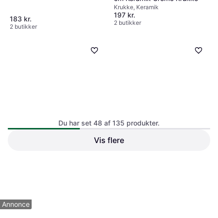
Krukke
Krukke
DBKD Flowery Vægkrukke 19
cm Keramik Creme Krukke
Krukke, Keramik
197 kr.
183 kr.
2 butikker
2 butikker
Du har set 48 af 135 produkter.
DBKD Base Irregular kruka
Vis flere
Krukke
DBKD Udendørs Terracotta
Krukke, Keramik
Urtepotte Terra H 18 cm
Krukke
Krukke
199 kr.
199 kr.
2 butikker
2 butikker
1
2
3