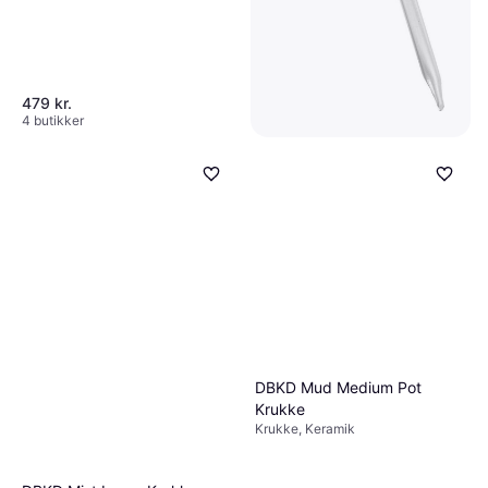
479 kr.
4 butikker
DBKD Waterbubble
Självvattnare Klar Krukke
Krukke, Plast, Glas
47 kr.
2 butikker
DBKD Mud Medium Pot
Krukke
Krukke, Keramik