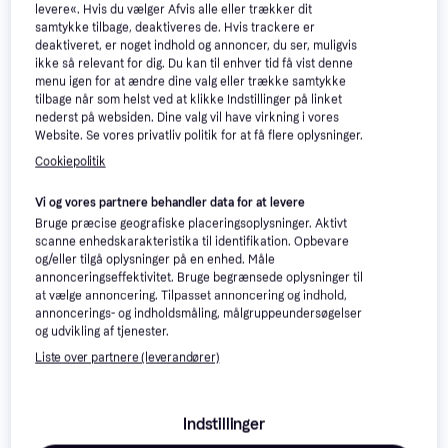
levere«. Hvis du vælger Afvis alle eller trækker dit
samtykke tilbage, deaktiveres de. Hvis trackere er
deaktiveret, er noget indhold og annoncer, du ser, muligvis
ikke så relevant for dig. Du kan til enhver tid få vist denne
menu igen for at ændre dine valg eller trække samtykke
tilbage når som helst ved at klikke Indstillinger på linket
nederst på websiden. Dine valg vil have virkning i vores
Website. Se vores privatliv politik for at få flere oplysninger.
Cookiepolitik
DBKD Line Ø14x16 cm Stripe
DBKD Line Stripe Ø14x16 cm
Vi og vores partnere behandler data for at levere
Green Krukke
Keramik Nougat Krukke
Bruge præcise geografiske placeringsoplysninger. Aktivt
Krukke, Keramik
Krukke
scanne enhedskarakteristika til identifikation. Opbevare
169 kr.
169 kr.
3 butikker
og/eller tilgå oplysninger på en enhed. Måle
3 butikker
annonceringseffektivitet. Bruge begrænsede oplysninger til
at vælge annoncering. Tilpasset annoncering og indhold,
annoncerings- og indholdsmåling, målgruppeundersøgelser
-81 kr.
og udvikling af tjenester.
Liste over partnere (leverandører)
DBKD Mist Oval Small Krukke
Indstillinger
Krukke, Keramik