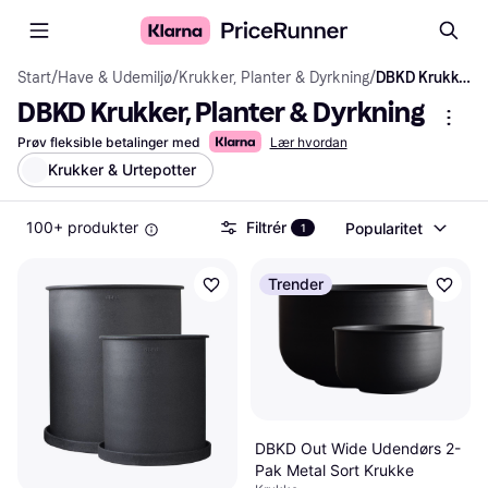
Start
/
Have & Udemiljø
/
Krukker, Planter & Dyrkning
/
DBKD Krukker, Planter & Dyrkning
DBKD Krukker, Planter & Dyrkning
Prøv fleksible betalinger med
Lær hvordan
Krukker & Urtepotter
100+ produkter
Filtrér
Popularitet
1
Trender
DBKD Out Wide Udendørs 2-
Pak Metal Sort Krukke