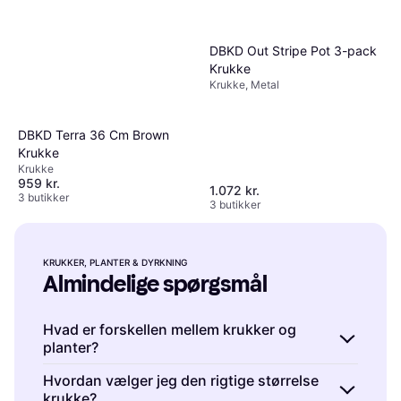
DBKD Out Stripe Pot 3-pack
Krukke
Krukke, Metal
DBKD Terra 36 Cm Brown
Krukke
Krukke
959 kr.
1.072 kr.
3 butikker
3 butikker
KRUKKER, PLANTER & DYRKNING
Almindelige spørgsmål
Hvad er forskellen mellem krukker og
planter?
Krukker, Planter & Dyrkning er kategorier, der
Hvordan vælger jeg den rigtige størrelse
krukke?
dækker forskellige aspekter af havearbejde.