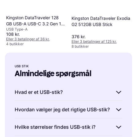
Kingston DataTraveler 128
Kingston DataTraveler Exodia
GB USB-A USB-C 3.2 Gen 1
G2 512GB USB Stick
USB Type-A
Hard Drive
108 kr.
376 kr.
Eller 3 betalinger af 36 kr.
Eller 3 betalinger af 125 kr.
4 butikker
8 butikker
USB STIK
Almindelige spørgsmål
Hvad er et USB-stik?
Et USB-stik er en bærbar lagringsenhed, der
Hvordan vælger jeg det rigtige USB-stik?
tilsluttes computerens USB-port. De bruges til
at overføre og opbevare data. USB-stik
Det rigtige USB-stik afhænger af dine behov
Hvilke størrelser findes USB-stik i?
kommer i forskellige kapaciteter, fra få
for lagerplads og hastighed. Overvej også
gigabyte til flere terabyte. De er kompakte og