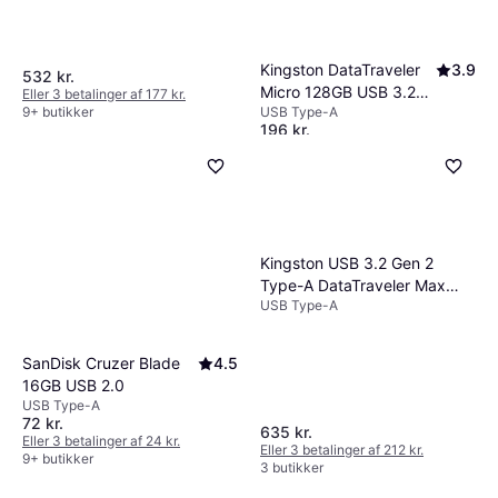
Kingston DataTraveler
3.9
532 kr.
Micro 128GB USB 3.2
Eller 3 betalinger af 177 kr.
USB Type-A
9+ butikker
Gen 1
196 kr.
Eller 3 betalinger af 65 kr.
6 butikker
Kingston USB 3.2 Gen 2
Type-A DataTraveler Max
USB Type-A
512GB
SanDisk Cruzer Blade
4.5
16GB USB 2.0
USB Type-A
72 kr.
635 kr.
Eller 3 betalinger af 24 kr.
Eller 3 betalinger af 212 kr.
9+ butikker
3 butikker