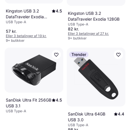
Kingston USB 3.2
4.5
Kingston USB 3.2
DataTraveler Exodia
DataTraveler Exodia 128GB
USB Type-A
64GB
USB Type-A
82 kr.
57 kr.
Eller 3 betalinger af 27 kr.
Eller 3 betalinger af 19 kr.
9+ butikker
9+ butikker
Trender
SanDisk Ultra Fit 256GB
4.5
USB 3.1
USB Type-A
SanDisk Ultra 64GB
4.4
USB 3.0
USB Type-A
98 kr.