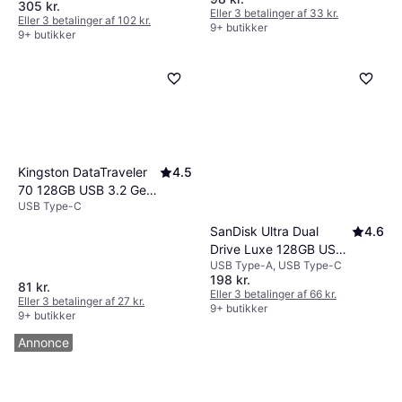
305 kr.
Eller 3 betalinger af 33 kr.
Eller 3 betalinger af 102 kr.
9+ butikker
9+ butikker
Kingston DataTraveler
4.5
70 128GB USB 3.2 Gen
USB Type-C
1
SanDisk Ultra Dual
4.6
Drive Luxe 128GB USB
USB Type-A, USB Type-C
3.1 Type C
198 kr.
81 kr.
Eller 3 betalinger af 66 kr.
Eller 3 betalinger af 27 kr.
9+ butikker
9+ butikker
Annonce