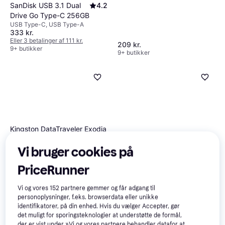
SanDisk USB 3.1 Dual
4.2
Drive Go Type-C 256GB
USB Type-C, USB Type-A
333 kr.
Eller 3 betalinger af 111 kr.
209 kr.
9+ butikker
9+ butikker
Kingston DataTraveler Exodia
256GB USB 3.2 Gen 1 USB
Vi bruger cookies på
Stick
SanDisk USB 3.1 Ultra
4.6
PriceRunner
Dual Drive Luxe Type-C
USB Type-C, USB Type-A
256GB
Vi og vores
152
partnere gemmer og får adgang til
332 kr.
169 kr.
personoplysninger, f.eks. browserdata eller unikke
Eller 3 betalinger af 111 kr.
Eller 3 betalinger af 56 kr.
identifikatorer, på din enhed. Hvis du vælger Accepter, gør
9+ butikker
7 butikker
det muligt for sporingsteknologier at understøtte de formål,
der er vist under »Vi og vores partnere behandler datafor at