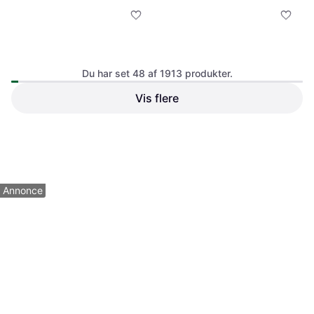
Du har set 48 af 1913 produkter.
Kingston DataTraveler 64 GB
Vis flere
Portable USB 3.2 Gen 1
Philips Snow Edition
4.7
Exodia S Flash Drive
32GB USB 3.0
USB Type-A
55 kr.
54 kr.
Eller 3 betalinger af 18 kr.
6 butikker
8 butikker
1
2
3
...
22
...
40
Annonce