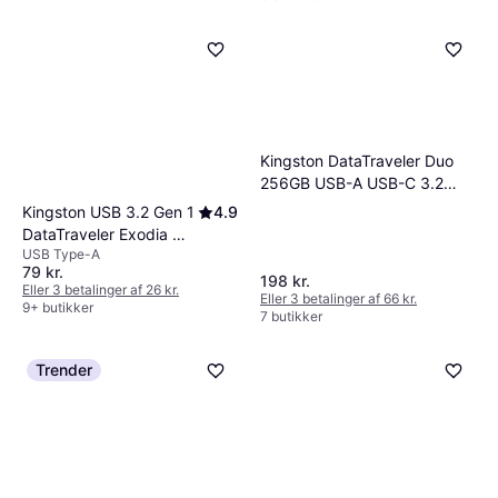
Kingston DataTraveler Duo
256GB USB-A USB-C 3.2
Gen 1 Flashdrive
Kingston USB 3.2 Gen 1
4.9
DataTraveler Exodia M
USB Type-A
128GB
79 kr.
198 kr.
Eller 3 betalinger af 26 kr.
Eller 3 betalinger af 66 kr.
9+ butikker
7 butikker
Trender