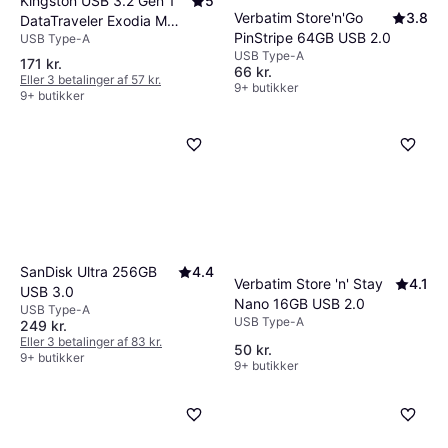
Kingston USB 3.2 Gen 1
5
Verbatim Store'n'Go
3.8
DataTraveler Exodia M
PinStripe 64GB USB 2.0
USB Type-A
256GB
USB Type-A
171 kr.
66 kr.
Eller 3 betalinger af 57 kr.
9+ butikker
9+ butikker
SanDisk Ultra 256GB
4.4
Verbatim Store 'n' Stay
4.1
USB 3.0
Nano 16GB USB 2.0
USB Type-A
USB Type-A
249 kr.
Eller 3 betalinger af 83 kr.
50 kr.
9+ butikker
9+ butikker