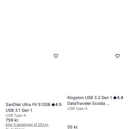
Kingston USB 3.2 Gen 1
4.4
DataTraveler Exodia M
SanDisk Ultra Fit 512GB
4.5
USB Type-A
64GB
USB 3.1 Gen 1
USB Type-A
759 kr.
Eller 3 betalinger af 253 kr.
55 kr.