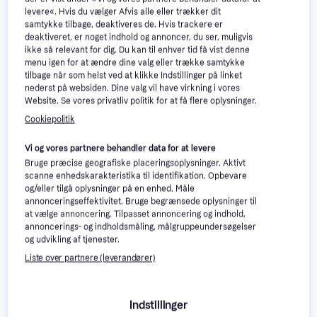
levere«. Hvis du vælger Afvis alle eller trækker dit
samtykke tilbage, deaktiveres de. Hvis trackere er
deaktiveret, er noget indhold og annoncer, du ser, muligvis
ikke så relevant for dig. Du kan til enhver tid få vist denne
menu igen for at ændre dine valg eller trække samtykke
tilbage når som helst ved at klikke Indstillinger på linket
Kingston DataTraveler
4.3
nederst på websiden. Dine valg vil have virkning i vores
Exodia 256GB USB 3.2
Samsung USB 3.2
4.4
Website. Se vores privatliv politik for at få flere oplysninger.
USB Type-A
Gen 1
Type-C 256GB
Cookiepolitik
USB Type-C
507 kr.
173 kr.
Vi og vores partnere behandler data for at levere
Eller 3 betalinger af 169 kr.
Eller 3 betalinger af 58 kr.
9+ butikker
Bruge præcise geografiske placeringsoplysninger. Aktivt
9+ butikker
scanne enhedskarakteristika til identifikation. Opbevare
og/eller tilgå oplysninger på en enhed. Måle
annonceringseffektivitet. Bruge begrænsede oplysninger til
USB Stik: 3 ting at overveje, før 
at vælge annoncering. Tilpasset annoncering og indhold,
annoncerings- og indholdsmåling, målgruppeundersøgelser
du køber
og udvikling af tjenester.
Liste over partnere (leverandører)
Vælg den rigtige kapacitet
Indstillinger
Når du skal købe et USB-stik, er det vigtigt at