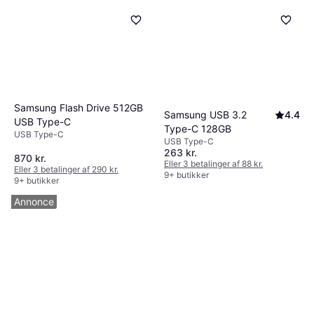
SanDisk Ultra 128GB USB
5
Samsung Flash Drive 512GB
Samsung USB 3.2
4.4
3.0
USB Type-C
Type-C 128GB
USB Type-A
USB Type-C
143 kr.
USB Type-C
Eller 3 betalinger af 48 kr.
263 kr.
870 kr.
9+ butikker
Eller 3 betalinger af 88 kr.
Eller 3 betalinger af 290 kr.
9+ butikker
9+ butikker
Annonce