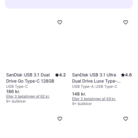
kompatibilitet med dine enheder. Tjek om dit
USB-stik findes i størrelser fra 8 GB til 2 TB
nemme at bruge, hvilket gør dem ideelle til
udstyr understøtter USB 3.0 eller nyere for
eller mere. Valget afhænger af dine
hurtig dataoverførsel.
hurtigere overførselshastigheder. Størrelsen
lagringsbehov. Mindre kapaciteter er ideelle til
på lagerkapaciteten bør matche mængden af
dokumenter og billeder, mens større
data, du planlægger at gemme.
kapaciteter passer til video- og backupfiler.
Overvej både nuværende og fremtidige
behov, når du vælger størrelse.
SanDisk USB 3.1 Ultra
4.6
SanDisk USB 3.1 Dual
4.2
Dual Drive Luxe Type-C
Drive Go Type-C 128GB
USB Type-A, USB Type-C
USB Type-C
64GB
186 kr.
148 kr.
Eller 3 betalinger af 62 kr.
Eller 3 betalinger af 49 kr.
9+ butikker
9+ butikker