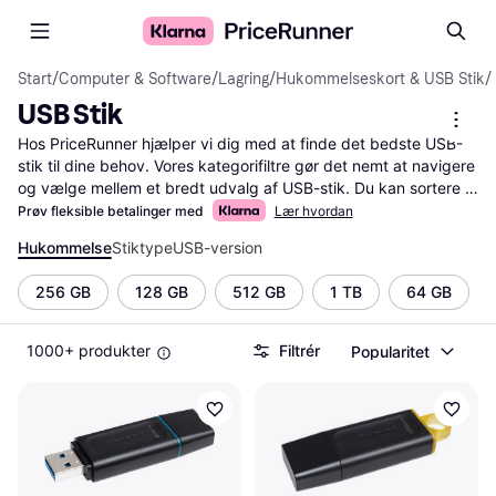
Start
/
Computer & Software
/
Lagring
/
Hukommelseskort & USB Stik
/
USB Stik
Hos PriceRunner hjælper vi dig med at finde det bedste USB-
stik til dine behov. Vores kategorifiltre gør det nemt at navigere 
og vælge mellem et bredt udvalg af USB-stik. Du kan sortere 
efter kapacitet, hastighed, mærke og pris for at finde præcis 
Prøv fleksible betalinger med
Lær hvordan
det, du leder efter. Læs brugeranmeldelser for at få indblik i 
Hukommelse
Stiktype
USB-version
andres erfaringer og træffe den rigtige beslutning. Sammenlign 
priser fra forskellige forhandlere for at sikre, at du får den 
256 GB
128 GB
512 GB
1 TB
64 GB
bedste handel. Start her for at finde dit næste USB-stik og gør 
dit køb nemmere og mere effektivt.
Mere om usb stik »
1000+ produkter
Filtrér
Popularitet