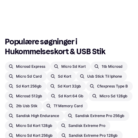
Populære søgninger i 
Hukommelseskort & USB Stik
Microsd Express
Micro Sd Kort
1tb Microsd
Micro Sd Card
Sd Kort
Usb Stick Til Iphone
Sd Kort 256gb
Sd Kort 32gb
Cfexpress Type B
Microsd 512gb
Sd Kort 64 Gb
Micro Sd 128gb
2tb Usb Stik
Tf Memory Card
Sandisk High Endurance
Sandisk Extreme Pro 256gb
Micro Sd Kort 128gb
Sandisk Extreme Pro
Micro Sd Kort 256gb
Sandisk Extreme Pro 128gb