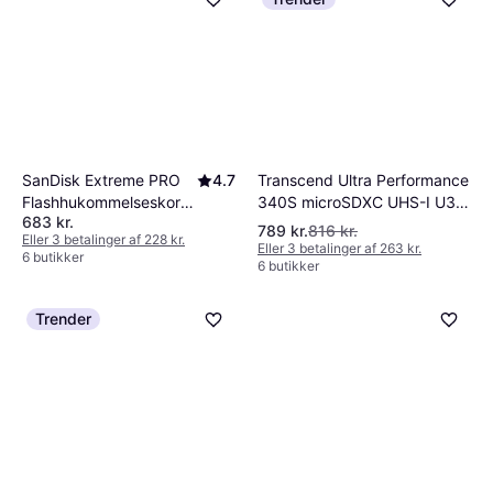
Transcend Ultra Performance
SanDisk Extreme PRO
4.7
340S microSDXC UHS-I U3
Flashhukommelseskort
683 kr.
V30 A2 160/125MB/s 256GB
256 GB
789 kr.
816 kr.
Eller 3 betalinger af 228 kr.
Eller 3 betalinger af 263 kr.
6 butikker
6 butikker
Trender