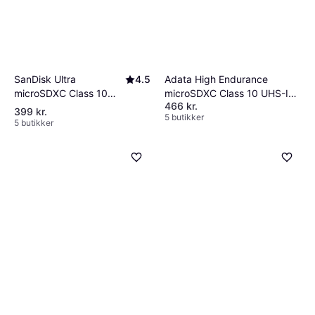
SanDisk Ultra
4.5
Adata High Endurance
microSDXC Class 10
microSDXC Class 10 UHS-I
466 kr.
UHS-I U1 A1 100MB/s
U3 V30 A2 256GB
399 kr.
5 butikker
256GB
5 butikker