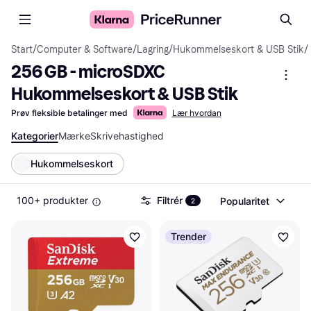
Start
/
Computer & Software
/
Lagring
/
Hukommelseskort & USB Stik
/
256 GB - microSDXC 
Hukommelseskort & USB Stik
Prøv fleksible betalinger med
Lær hvordan
Kategorier
Mærke
Skrivehastighed
Hukommelseskort
100+ produkter
Filtrér
Popularitet
2
Trender