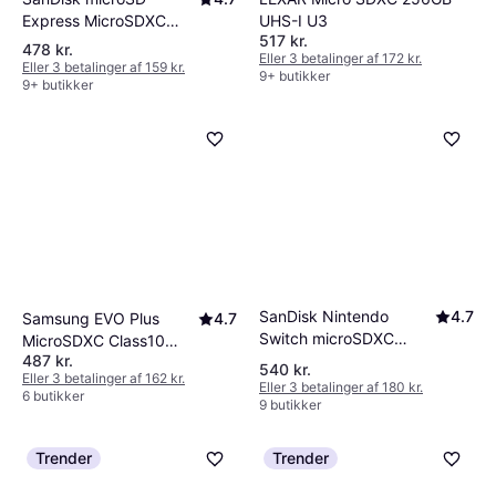
Express MicroSDXC
UHS-I U3
517 kr.
Class 10 UHS-I U3 A1
478 kr.
Eller 3 betalinger af 172 kr.
880/650MB/s 256GB
Eller 3 betalinger af 159 kr.
9+ butikker
9+ butikker
SanDisk Nintendo
4.7
Samsung EVO Plus
4.7
Switch microSDXC
MicroSDXC Class10
487 kr.
Class 10 UHS-I U3 V30
UHS-I U3 A2 V30
540 kr.
Eller 3 betalinger af 162 kr.
100/90MB/s 256GB
160/120MB/s 256GB
Eller 3 betalinger af 180 kr.
6 butikker
9 butikker
+SD adapter
Trender
Trender