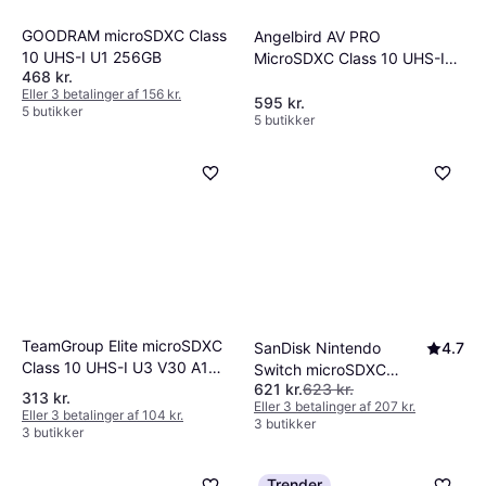
GOODRAM microSDXC Class
Angelbird AV PRO
10 UHS-I U1 256GB
MicroSDXC Class 10 UHS-I
468 kr.
U3 V30 A2 100/90MB/s
Eller 3 betalinger af 156 kr.
256GB
595 kr.
5 butikker
5 butikker
TeamGroup Elite microSDXC
SanDisk Nintendo
4.7
Class 10 UHS-I U3 V30 A1
Switch microSDXC
621 kr.
623 kr.
90/45MB/s 256GB
Class 10 UHS-I U3
313 kr.
Eller 3 betalinger af 207 kr.
100/90MB/s 256GB
Eller 3 betalinger af 104 kr.
3 butikker
3 butikker
Trender