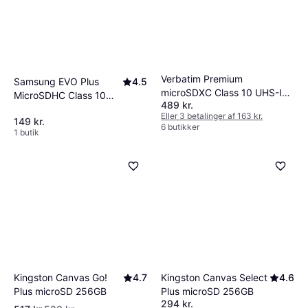
Verbatim Premium
Samsung EVO Plus
4.5
microSDXC Class 10 UHS-I
MicroSDHC Class 10
489 kr.
U1 V10 90 MB/s 256GB +SD
UHS-I U1
Eller 3 betalinger af 163 kr.
adapter
149 kr.
32GB+Adapter
6 butikker
1 butik
Kingston Canvas Go!
4.7
Kingston Canvas Select
4.6
Plus microSD 256GB
Plus microSD 256GB
294 kr.