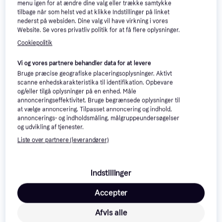
menu igen for at ændre dine valg eller trække samtykke
Eller 3 betalinger af 86 kr.
Eller 3 betalinger af 141 kr.
9+ butikker
tilbage når som helst ved at klikke Indstillinger på linket
9+ butikker
nederst på websiden. Dine valg vil have virkning i vores
Website. Se vores privatliv politik for at få flere oplysninger.
Cookiepolitik
Vi og vores partnere behandler data for at levere
Bruge præcise geografiske placeringsoplysninger. Aktivt
scanne enhedskarakteristika til identifikation. Opbevare
og/eller tilgå oplysninger på en enhed. Måle
annonceringseffektivitet. Bruge begrænsede oplysninger til
at vælge annoncering. Tilpasset annoncering og indhold,
annoncerings- og indholdsmåling, målgruppeundersøgelser
Samsung PRO Plus
4.7
PNY Elite microSDXC Class
og udvikling af tjenester.
microSDXC Class 10
10 UHS-I U1 A1 100MB/s
288 kr.
UHS-I U3 V30 A2
256GB +Adapter
Liste over partnere (leverandører)
518 kr.
Eller 3 betalinger af 96 kr.
180/130MB/s 256GB
Eller 3 betalinger af 173 kr.
8 butikker
+SD adapter
6 butikker
Indstillinger
Trender
Accepter
Afvis alle