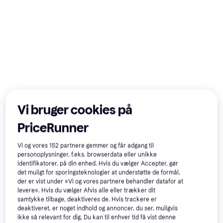
Vi bruger cookies på
PriceRunner
Vi og vores
152
partnere gemmer og får adgang til
personoplysninger, f.eks. browserdata eller unikke
identifikatorer, på din enhed. Hvis du vælger Accepter, gør
det muligt for sporingsteknologier at understøtte de formål,
der er vist under »Vi og vores partnere behandler datafor at
Samsung MicroSDXC
5
levere«. Hvis du vælger Afvis alle eller trækker dit
Kingston Canvas Select Plus
samtykke tilbage, deaktiveres de. Hvis trackere er
Class 10 UHS-I U3
deaktiveret, er noget indhold og annoncer, du ser, muligvis
Gen3 microSDXC 256GB
900/600MB/s 256GB
ikke så relevant for dig. Du kan til enhver tid få vist denne
259 kr.
424 kr.