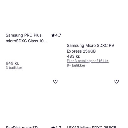
Samsung PRO Plus
4.7
microSDXC Class 10
Samsung Micro SDXC P9
UHS-I U3 V30 A2
Express 256GB
160/120MB/s 256GB
483 kr.
+SD Adapter
Eller 3 betalinger af 161 kr.
649 kr.
9+ butikker
3 butikker
SanDisk microSD
4.7
LEXAR Micro SDXC 256GB