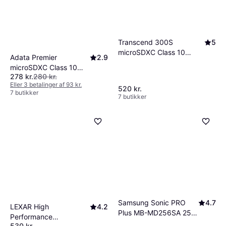
Transcend 300S
5
microSDXC Class 10
Adata Premier
2.9
UHS-I U3 V30 A1 256GB
microSDXC Class 10
+Adapter
278 kr.
280 kr.
UHS-I U1 V10 A1
Eller 3 betalinger af 93 kr.
100/25MB/s 256GB
520 kr.
7 butikker
7 butikker
+Adapter
Samsung Sonic PRO
4.7
LEXAR High
4.2
Plus MB-MD256SA 256
Performance
GB MicroSDXC UHS-I
530 kr.