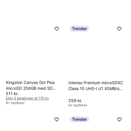
Trender
Kingston Canvas Go! Plus
Intenso Premium microSDXC
microSD 256GB med SD
Class 10 UHS-I U1 45MB/s
511 kr.
Adapter
256GB +adapter
Eller 3 betalinger af 170 kr.
259 kr.
9+ butikker
9+ butikker
Trender