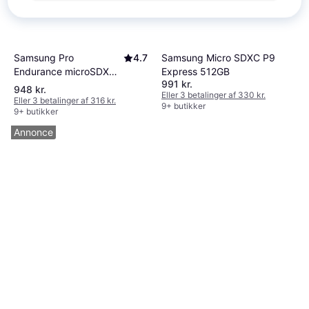
Samsung Pro
4.7
Samsung Micro SDXC P9
Endurance microSDXC
Express 512GB
991 kr.
Class 10 UHS-I U3 V30
948 kr.
Eller 3 betalinger af 330 kr.
100/40MB/s 256GB
Eller 3 betalinger af 316 kr.
9+ butikker
9+ butikker
Annonce