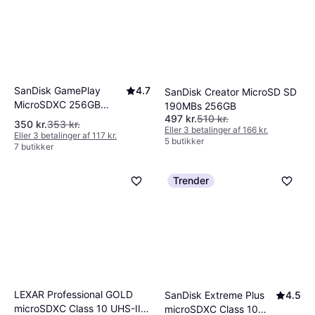
SanDisk GamePlay
4.7
SanDisk Creator MicroSD SD
MicroSDXC 256GB
190MBs 256GB
497 kr.
510 kr.
SDXC
350 kr.
353 kr.
Eller 3 betalinger af 166 kr.
Eller 3 betalinger af 117 kr.
5 butikker
7 butikker
Trender
LEXAR Professional GOLD
SanDisk Extreme Plus
4.5
microSDXC Class 10 UHS-II
microSDXC Class 10