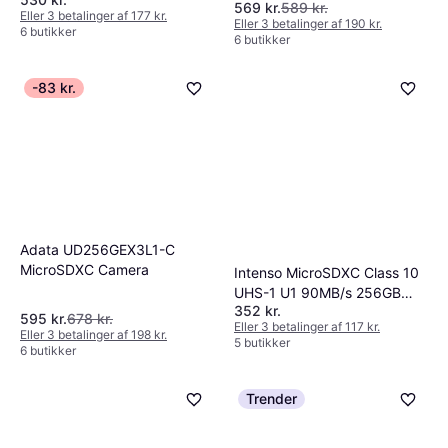
microSDXC Class 10
569 kr.
589 kr.
Eller 3 betalinger af 177 kr.
UHS-I U3 V30 A1
Eller 3 betalinger af 190 kr.
6 butikker
6 butikker
95/45MB/s 256GB
+Adapter (633x)
-83 kr.
Adata UD256GEX3L1-C
MicroSDXC Camera
Intenso MicroSDXC Class 10
UHS-1 U1 90MB/s 256GB
352 kr.
+Adapter
595 kr.
678 kr.
Eller 3 betalinger af 117 kr.
Eller 3 betalinger af 198 kr.
5 butikker
6 butikker
Trender