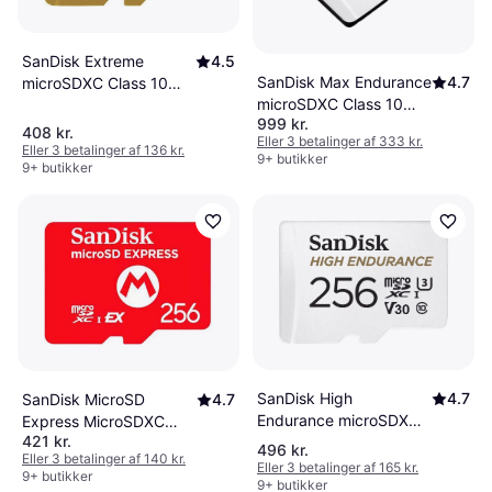
SanDisk Extreme
4.5
SanDisk Max Endurance
4.7
microSDXC Class 10
microSDXC Class 10
UHS-I U3 V30 A2
999 kr.
UHS-I U3 V30
190/130MB/s 256GB
408 kr.
Eller 3 betalinger af 333 kr.
100/40MB/s 256GB
+Adapter
Eller 3 betalinger af 136 kr.
9+ butikker
9+ butikker
+SD adapter
SanDisk High
4.7
SanDisk MicroSD
4.7
Endurance microSDXC
Express MicroSDXC
421 kr.
Class 10 UHS-I U3 V30
Class 10 UHS-I U3
496 kr.
Eller 3 betalinger af 140 kr.
256GB +Adapter
880/650MB/s 256GB
Eller 3 betalinger af 165 kr.
9+ butikker
9+ butikker