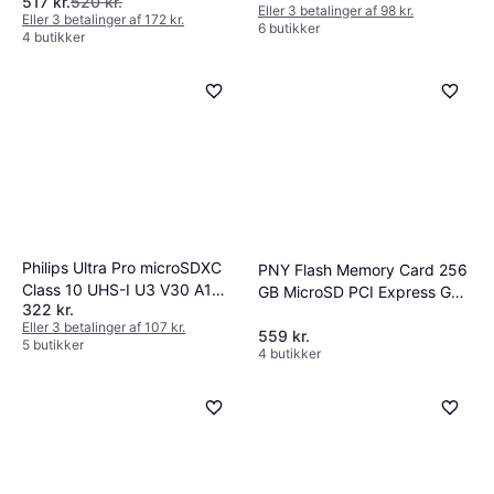
517 kr.
520 kr.
Eller 3 betalinger af 98 kr.
Eller 3 betalinger af 172 kr.
6 butikker
4 butikker
Philips Ultra Pro microSDXC
PNY Flash Memory Card 256
Class 10 UHS-I U3 V30 A1
GB MicroSD PCI Express Gen
322 kr.
256GB
3x1
Eller 3 betalinger af 107 kr.
559 kr.
5 butikker
4 butikker