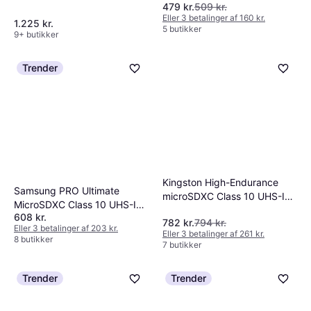
479 kr.
509 kr.
U3 V60 A1 280/180MB/s
UHS-I U3 V30 A2
Eller 3 betalinger af 160 kr.
256GB
200/140MB/s 256GB
1.225 kr.
5 butikker
9+ butikker
+SD adapter
Trender
Kingston High-Endurance
Samsung PRO Ultimate
microSDXC Class 10 UHS-I
MicroSDXC Class 10 UHS-I
U1 A1 95/45MB/s 256GB
608 kr.
U3 V30 A2 200/130MB/s
782 kr.
794 kr.
Eller 3 betalinger af 203 kr.
256GB +Adapter
Eller 3 betalinger af 261 kr.
8 butikker
7 butikker
Trender
Trender