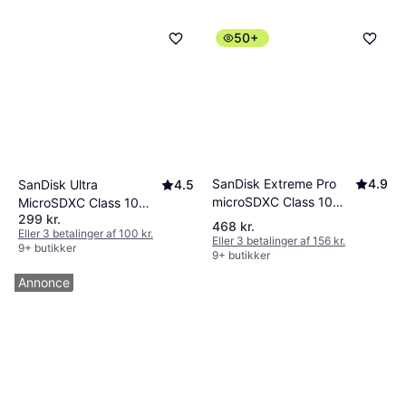
50+
SanDisk Extreme Pro
4.9
SanDisk Ultra
4.5
microSDXC Class 10
MicroSDXC Class 10
299 kr.
UHS-I U3 V30 A2
UHS-I U1 A1 150MB/s
468 kr.
Eller 3 betalinger af 100 kr.
200/140MB/s 256GB
256GB
Eller 3 betalinger af 156 kr.
9+ butikker
9+ butikker
Annonce