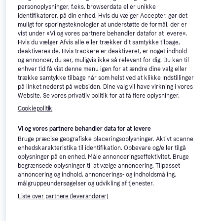
personoplysninger, f.eks. browserdata eller unikke
identifikatorer, på din enhed. Hvis du vælger Accepter, gør det
muligt for sporingsteknologier at understøtte de formål, der er
vist under »Vi og vores partnere behandler datafor at levere«.
Hvis du vælger Afvis alle eller trækker dit samtykke tilbage,
deaktiveres de. Hvis trackere er deaktiveret, er noget indhold
og annoncer, du ser, muligvis ikke så relevant for dig. Du kan til
enhver tid få vist denne menu igen for at ændre dine valg eller
trække samtykke tilbage når som helst ved at klikke Indstillinger
på linket nederst på websiden. Dine valg vil have virkning i vores
DEFA Termini Stand
Website. Se vores privatliv politik for at få flere oplysninger.
DEFA Termini 1000
Parkeringsvarmer
Cookiepolitik
Parkeringsvarmer
1.039 kr.
Vi og vores partnere behandler data for at levere
193 kr.
Eller 3 betalinger af 346 kr.
8 butikker
8 butikker
Bruge præcise geografiske placeringsoplysninger. Aktivt scanne
enhedskarakteristika til identifikation. Opbevare og/eller tilgå
oplysninger på en enhed. Måle annonceringseffektivitet. Bruge
begrænsede oplysninger til at vælge annoncering. Tilpasset
annoncering og indhold, annoncerings- og indholdsmåling,
målgruppeundersøgelser og udvikling af tjenester.
Liste over partnere (leverandører)