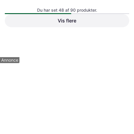
Du har set 48 af 90 produkter.
Vis flere
VEVOR Diesel Air Heater 12V
VEVOR 8KW Dieselluftvarmer
24V 8KW Bluetooth
Alt I Én 12V
Parkeringsvarmer
Parkeringsvarmer
776 kr.
896 kr.
1 butik
2 butikker
1
2
Annonce