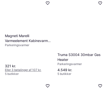
Magneti Marelli
Varmeelement Kabinevarme
Parkeringsvarmer
350218442000
Truma S3004 30mbar Gas
Heater
Parkeringsvarmer
321 kr.
4.549 kr.
Eller 3 betalinger af 107 kr.
5 butikker
5 butikker