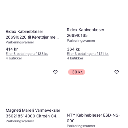
Ridex Kabineblæser
Ridex Kabineblæser
2669I0165
2669I0220 til Køretøjer med
Parkeringsvarmer
Parkeringsvarmer
Uden Klimaanlæg
414 kr.
364 kr.
Eller 3 betalinger af 138 kr.
Eller 3 betalinger af 121 kr.
4 butikker
4 butikker
-30 kr.
Magneti Marelli Varmeveksler
NTY Kabineblæser ESD-NS-
350218514000 Citroën C4
000
Parkeringsvarmer
Grand Picasso 2
Parkeringsvarmer