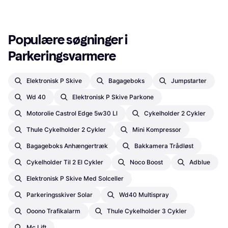
Populære søgninger i 
Parkeringsvarmere
Elektronisk P Skive
Bagageboks
Jumpstarter
Wd 40
Elektronisk P Skive Parkone
Motorolie Castrol Edge 5w30 Ll
Cykelholder 2 Cykler
Thule Cykelholder 2 Cykler
Mini Kompressor
Bagageboks Anhængertræk
Bakkamera Trådløst
Cykelholder Til 2 El Cykler
Noco Boost
Adblue
Elektronisk P Skive Med Solceller
Parkeringsskiver Solar
Wd40 Multispray
Ooono Trafikalarm
Thule Cykelholder 3 Cykler
Mc Lift