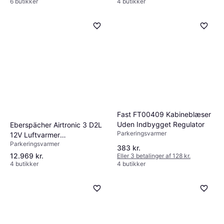
6 butikker
4 butikker
Fast FT00409 Kabineblæser
Uden Indbygget Regulator
Eberspächer Airtronic 3 D2L
Parkeringsvarmer
12V Luftvarmer
Parkeringsvarmer
Værkstedssæt
383 kr.
12.969 kr.
Eller 3 betalinger af 128 kr.
4 butikker
4 butikker