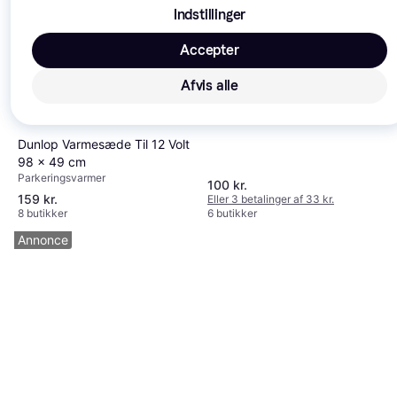
Amio Varmeblæser Til Bil 12V
Indstillinger
150W
Parkeringsvarmer
Accepter
Afvis alle
Dunlop Varmesæde Til 12 Volt
98 x 49 cm
Parkeringsvarmer
100 kr.
159 kr.
Eller 3 betalinger af 33 kr.
8 butikker
6 butikker
Annonce