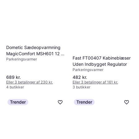
Dometic Sædeopvarmning
MagicComfort MSH601 12 V
Fast FT00407 Kabineblæser
Parkeringsvarmer
2 varmeindstillinger Hvid
Uden Indbygget Regulator
Parkeringsvarmer
689 kr.
482 kr.
Eller 3 betalinger af 230 kr.
Eller 3 betalinger af 161 kr.
4 butikker
3 butikker
Trender
Trender