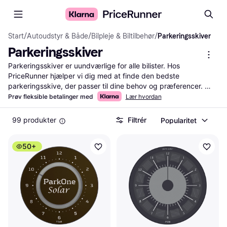
Start
/
Autoudstyr & Både
/
Bilpleje & Biltilbehør
/
Parkeringsskiver
Parkeringsskiver
Parkeringsskiver er uundværlige for alle bilister. Hos 
PriceRunner hjælper vi dig med at finde den bedste 
parkeringsskive, der passer til dine behov og præferencer. 
Vores kategorifiltre gør det nemt at navigere gennem de 
Prøv fleksible betalinger med
Lær hvordan
mange muligheder. Du kan sortere efter pris, mærke og 
brugeranmeldelser for at sikre, at du træffer den rigtige 
99 produkter
Filtrér
Popularitet
beslutning. Parkeringsskiver kommer i forskellige designs og 
funktioner, så du kan finde den, der passer bedst til din stil og 
50+
kørselsvaner. Brug vores sammenligningsværktøj til at se 
forskellene mellem produkterne og finde den bedste værdi for 
pengene. Læs brugeranmeldelser for ægte feedback fra andre 
bilister. Start her for at finde din nye parkeringsskive og gør 
parkeringen lettere og mere bekymringsfri.
Mere om parkeringsskiver »