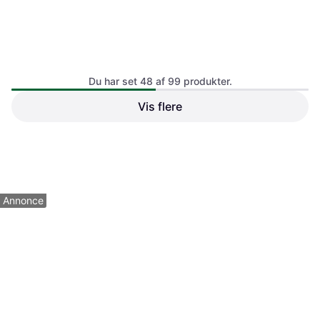
Du har set 48 af 99 produkter.
Vis flere
PARK-IT FS24
OOONO P-Disc No 2
Parkeringsskive
Elektrisk Parkeringsskive Sort
Parkeringsskive
189 kr.
Eller 3 betalinger af 63 kr.
250 kr.
3 butikker
2 butikker
1
2
3
Annonce