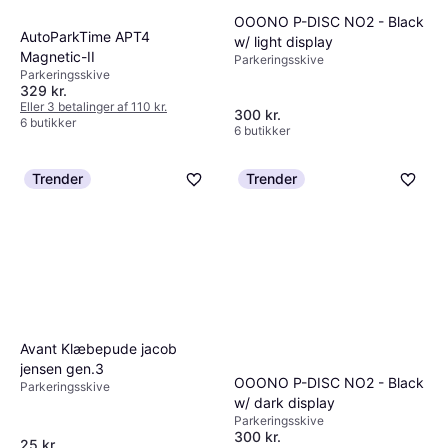
OOONO P-DISC NO2 - Black
AutoParkTime APT4
w/ light display
Magnetic-II
Parkeringsskive
Parkeringsskive
329 kr.
Eller 3 betalinger af 110 kr.
300 kr.
6 butikker
6 butikker
Trender
Trender
Avant Klæbepude jacob
jensen gen.3
OOONO P-DISC NO2 - Black
Parkeringsskive
w/ dark display
Parkeringsskive
300 kr.
25 kr.