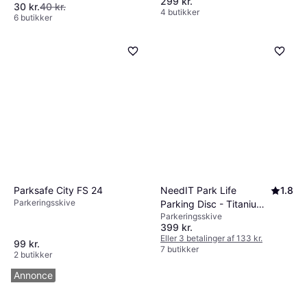
299 kr.
30 kr.
40 kr.
4 butikker
6 butikker
Parksafe City FS 24
NeedIT Park Life
1.8
Parkeringsskive
Parking Disc - Titanium
Parkeringsskive
Silver
399 kr.
Eller 3 betalinger af 133 kr.
99 kr.
7 butikker
2 butikker
Annonce