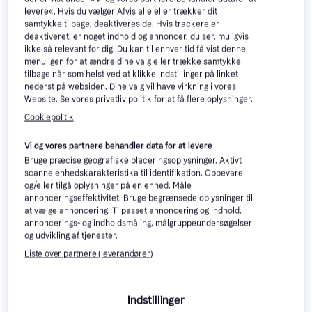
levere«. Hvis du vælger Afvis alle eller trækker dit
Park Solar Deluxe Kit
samtykke tilbage, deaktiveres de. Hvis trackere er
Parkeringsskive
deaktiveret, er noget indhold og annoncer, du ser, muligvis
30 kr.
ikke så relevant for dig. Du kan til enhver tid få vist denne
249 kr.
6 butikker
menu igen for at ændre dine valg eller trække samtykke
9+ butikker
tilbage når som helst ved at klikke Indstillinger på linket
nederst på websiden. Dine valg vil have virkning i vores
Website. Se vores privatliv politik for at få flere oplysninger.
Cookiepolitik
Vi og vores partnere behandler data for at levere
Bruge præcise geografiske placeringsoplysninger. Aktivt
scanne enhedskarakteristika til identifikation. Opbevare
og/eller tilgå oplysninger på en enhed. Måle
annonceringseffektivitet. Bruge begrænsede oplysninger til
Park Solar Digital FS42
at vælge annoncering. Tilpasset annoncering og indhold,
Parkeringsskive
annoncerings- og indholdsmåling, målgruppeundersøgelser
og udvikling af tjenester.
NeedIT Parkliv - Kulstofsort
Parkeringsskive
Liste over partnere (leverandører)
279 kr.
379 kr.
Eller 3 betalinger af 93 kr.
9+ butikker
8 butikker
Indstillinger