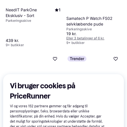
NeedIT ParkOne
1
Eksklusiv - Sort
Samatech P Watch FS02
Parkeringsskive
selvklæbende pude
Parkeringsskive
19 kr.
Eller 3 betalinger af 6 kr.
439 kr.
9+ butikker
9+ butikker
Trender
Vi bruger cookies på
PriceRunner
Vi og vores
152
partnere gemmer og får adgang til
personoplysninger, f.eks. browserdata eller unikke
Park N Go Eco
identifikatorer, på din enhed. Hvis du vælger Accepter, gør
Parkeringsskive
det muligt for sporingsteknologier at understøtte de formål,
der er vist under »Vi og vores partnere behandler datafor at