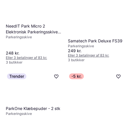
NeedIT Park Micro 2
Elektronisk Parkeringsskive
Parkeringsskive
80 x 45 x 10 mm CR2032
Samatech Park Deluxe FS39
Parkeringsskive
249 kr.
248 kr.
Eller 3 betalinger af 83 kr.
Eller 3 betalinger af 83 kr.
3 butikker
3 butikker
Trender
-5 kr.
ParkOne Klæbepuder - 2 stk
Parkeringsskive