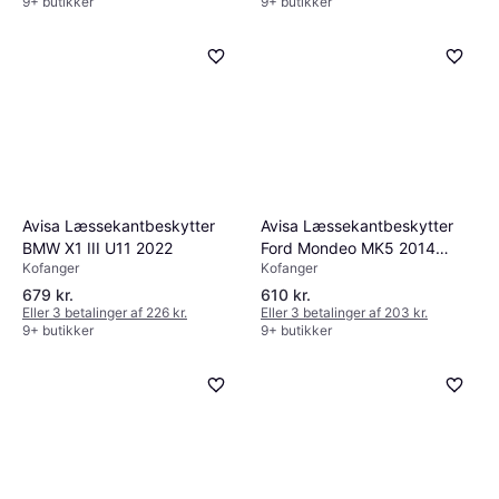
9+ butikker
9+ butikker
Avisa Læssekantbeskytter
Avisa Læssekantbeskytter
BMW X1 III U11 2022
Ford Mondeo MK5 2014
Kofanger
Kofanger
Matsort
679 kr.
610 kr.
Eller 3 betalinger af 226 kr.
Eller 3 betalinger af 203 kr.
9+ butikker
9+ butikker