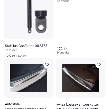
Karosseri
Stabilus Gasfjeder 082473
172 kr.
Karosseri
9 butikker
125 kr.
142 kr.
Eller 3 betalinger af 42 kr.
6 butikker
Autostyle
Avisa Læssekantbeskytter
Læssekantbeskytter VW Golf