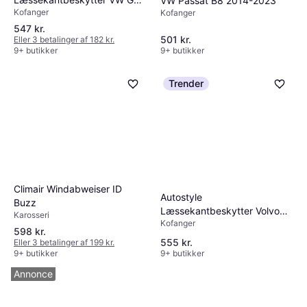
VW Passat B8 2014-2023
Kofanger
VII 2017-2019
Kofanger
547 kr.
501 kr.
Eller 3 betalinger af 182 kr.
9+ butikker
9+ butikker
Trender
Climair Windabweiser ID
Autostyle
Buzz
Læssekantbeskytter Volvo
Karosseri
Kofanger
XC40 2017
598 kr.
555 kr.
Eller 3 betalinger af 199 kr.
9+ butikker
9+ butikker
Annonce