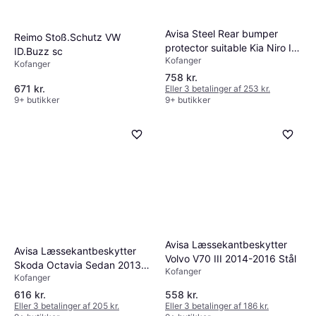
Avisa Steel Rear bumper
Reimo Stoß.Schutz VW
protector suitable Kia Niro II
ID.Buzz sc
Kofanger
II
Kofanger
758 kr.
671 kr.
Eller 3 betalinger af 253 kr.
9+ butikker
9+ butikker
Avisa Læssekantbeskytter
Avisa Læssekantbeskytter
Volvo V70 III 2014-2016 Stål
Skoda Octavia Sedan 2013-
Kofanger
Kofanger
2019
616 kr.
558 kr.
Eller 3 betalinger af 205 kr.
Eller 3 betalinger af 186 kr.