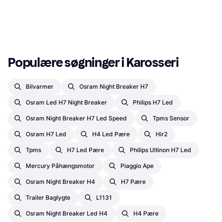
Populære søgninger i Karosseri
Bilvarmer
Osram Night Breaker H7
Osram Led H7 Night Breaker
Philips H7 Led
Osram Night Breaker H7 Led Speed
Tpms Sensor
Osram H7 Led
H4 Led Pære
Hir2
Tpms
H7 Led Pære
Philips Ultinon H7 Led
Mercury Påhængsmotor
Piaggio Ape
Osram Night Breaker H4
H7 Pære
Trailer Baglygte
L1131
Osram Night Breaker Led H4
H4 Pære