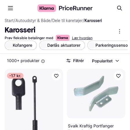
Start
/
Autoudstyr & Både
/
Dele til køretøjer
/
Karosseri
Karosseri
Prøv fleksible betalinger med
Lær hvordan
Kofangere
Dørlås aktuatorer
Parkeringssensor
1000+ produkter
Filtrér
Popularitet
-17 kr.
Svalk Kraftig Portfanger