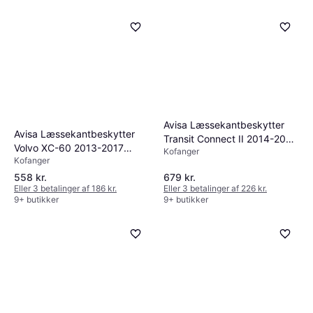
Avisa Læssekantbeskytter
Avisa Læssekantbeskytter
Transit Connect II 2014-2022
Volvo XC-60 2013-2017
Kofanger
Stål
Kofanger
Matsort
558 kr.
679 kr.
Eller 3 betalinger af 186 kr.
Eller 3 betalinger af 226 kr.
9+ butikker
9+ butikker