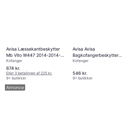
Avisa Læssekantbeskytter
Avisa Avisa
Mb Vito W447 2014-2014-
Bagkofangerbeskytter
Kofanger
Kofanger
Stål
Rustfritstål Audi A4 B9
674 kr.
546 kr.
Eller 3 betalinger af 225 kr.
9+ butikker
9+ butikker
Annonce