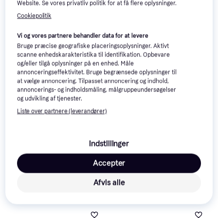
Website. Se vores privatliv politik for at få flere oplysninger.
Avisa Læssekantbeskytter
Læssekantbeskytter
Toyota BZ4X 2022
Cookiepolitik
Mercedes CLA St.car 2019-
Kofanger
Kofanger
Stål
547 kr.
Vi og vores partnere behandler data for at levere
559 kr.
Eller 3 betalinger af 182 kr.
Bruge præcise geografiske placeringsoplysninger. Aktivt
9+ butikker
9+ butikker
scanne enhedskarakteristika til identifikation. Opbevare
og/eller tilgå oplysninger på en enhed. Måle
annonceringseffektivitet. Bruge begrænsede oplysninger til
at vælge annoncering. Tilpasset annoncering og indhold,
annoncerings- og indholdsmåling, målgruppeundersøgelser
og udvikling af tjenester.
Liste over partnere (leverandører)
Indstillinger
Avisa Læssekantbeskytter
Avisa Læssekantbeskytter
Peugeot 3008 II 2016
Nissan Qashqai II 2017-2021
Accepter
Kofanger
Kofanger
547 kr.
Afvis alle
546 kr.
Eller 3 betalinger af 182 kr.
9+ butikker
9+ butikker