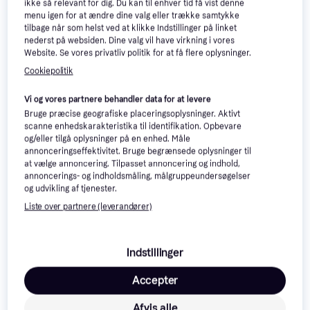
ikke så relevant for dig. Du kan til enhver tid få vist denne
menu igen for at ændre dine valg eller trække samtykke
tilbage når som helst ved at klikke Indstillinger på linket
Rev'it! MC-Handsker Ritmo,
Rev'it! MC-Handsker Fly 3,
nederst på websiden. Dine valg vil have virkning i vores
Website. Se vores privatliv politik for at få flere oplysninger.
Neongul
Sort Herre
Motorcykelhandske
Motorcykelhandske
Cookiepolitik
549 kr.
689 kr.
Eller 3 betalinger af 183 kr.
Eller 3 betalinger af 230 kr.
Vi og vores partnere behandler data for at levere
3 butikker
5 butikker
Bruge præcise geografiske placeringsoplysninger. Aktivt
scanne enhedskarakteristika til identifikation. Opbevare
Trender
og/eller tilgå oplysninger på en enhed. Måle
annonceringseffektivitet. Bruge begrænsede oplysninger til
at vælge annoncering. Tilpasset annoncering og indhold,
annoncerings- og indholdsmåling, målgruppeundersøgelser
og udvikling af tjenester.
Liste over partnere (leverandører)
Indstillinger
Accepter
Afvis alle