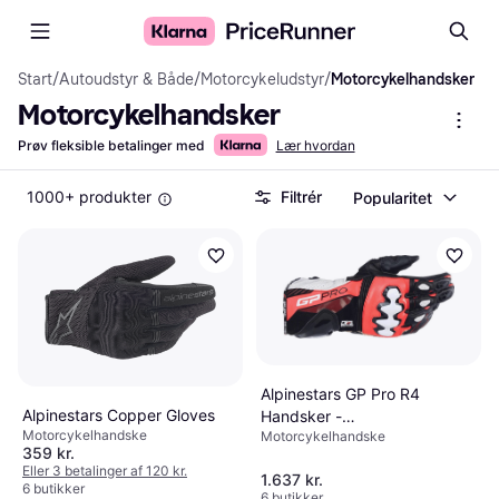
Start
/
Autoudstyr & Både
/
Motorcykeludstyr
/
Motorcykelhandsker
Motorcykelhandsker
Prøv fleksible betalinger med
Lær hvordan
1000+ produkter
Filtrér
Popularitet
Alpinestars GP Pro R4
Alpinestars Copper Gloves
Handsker -
Motorcykelhandske
Motorcykelhandske
Sort/Neonrød/Hvid
359 kr.
Eller 3 betalinger af 120 kr.
1.637 kr.
6 butikker
6 butikker