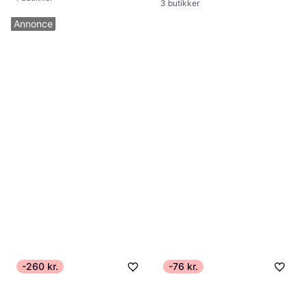
3 butikker
Annonce
-260 kr.
-76 kr.