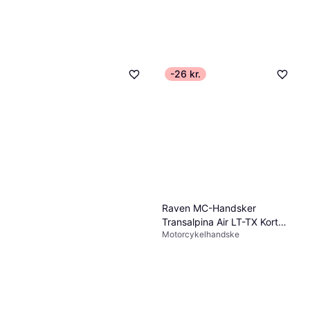
-26 kr.
Raven MC-Handsker
Transalpina Air LT-TX Kort
Motorcykelhandske
Sort Dame