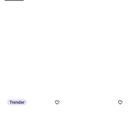
1.019 kr.
Eller 3 betalinger af 340 kr.
6 butikker
Trender