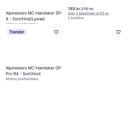
189 kr.
215 kr.
Alpinestars MC-Handsker SP-
Eller 3 betalinger af 63 kr.
2 butikker
9 - Sort/Hvid/Lysrød
Motorcykelhandske
1.019 kr.
Trender
Eller 3 betalinger af 340 kr.
5 butikker
Alpinestars MC-Handsker GP
Pro R4 - Sort/Hvid
Motorcykelhandske