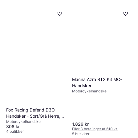
Macna Azra RTX Kit MC-
Handsker
Motorcykelhandske
Fox Racing Defend D3O
Handsker - Sort/Grå Herre,
Motorcykelhandske
Unisex
1.829 kr.
308 kr.
Eller 3 betalinger af 610 kr.
4 butikker
5 butikker