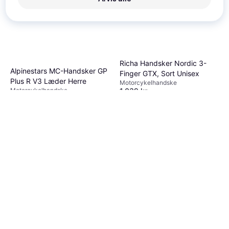
Richa Handsker Nordic 3-
Alpinestars MC-Handsker GP
Finger GTX, Sort Unisex
Plus R V3 Læder Herre
Motorcykelhandske
Motorcykelhandske
1.039 kr.
1.129 kr.
Eller 3 betalinger af 346 kr.
4 butikker
3 butikker