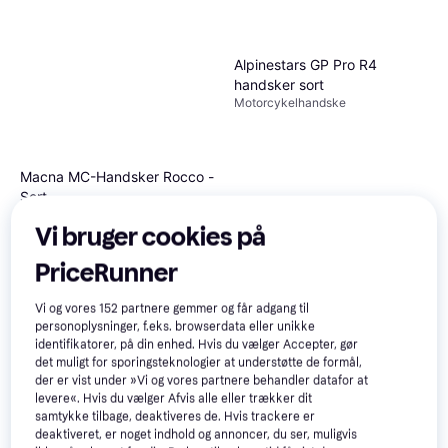
Alpinestars GP Pro R4
handsker sort
Motorcykelhandske
Macna MC-Handsker Rocco -
Sort
Motorcykelhandske
Vi bruger cookies på
489 kr.
Eller 3 betalinger af 163 kr.
1.861 kr.
3 butikker
PriceRunner
6 butikker
Vi og vores
152
partnere gemmer og får adgang til
personoplysninger, f.eks. browserdata eller unikke
identifikatorer, på din enhed. Hvis du vælger Accepter, gør
det muligt for sporingsteknologier at understøtte de formål,
der er vist under »Vi og vores partnere behandler datafor at
levere«. Hvis du vælger Afvis alle eller trækker dit
samtykke tilbage, deaktiveres de. Hvis trackere er
deaktiveret, er noget indhold og annoncer, du ser, muligvis