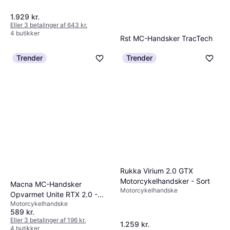
1.929 kr.
Eller 3 betalinger af 643 kr.
4 butikker
Rst MC-Handsker TracTech
Evo 4 - Blå/Hvid/Sort
Trender
Trender
Motorcykelhandske
799 kr.
Eller 3 betalinger af 266 kr.
4 butikker
Rukka Virium 2.0 GTX
Motorcykelhandsker - Sort
Macna MC-Handsker
Motorcykelhandske
Opvarmet Unite RTX 2.0 -
Motorcykelhandske
Sort
589 kr.
Eller 3 betalinger af 196 kr.
1.259 kr.
4 butikker