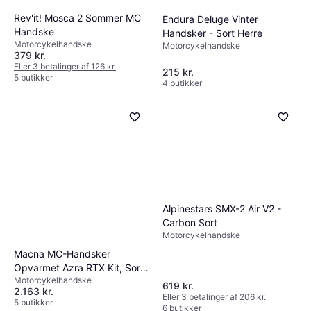
Rev'it! Mosca 2 Sommer MC
Endura Deluge Vinter
Handske
Handsker - Sort Herre
Motorcykelhandske
Motorcykelhandske
379 kr.
Eller 3 betalinger af 126 kr.
215 kr.
5 butikker
4 butikker
Alpinestars SMX-2 Air V2 -
Carbon Sort
Motorcykelhandske
Macna MC-Handsker
Opvarmet Azra RTX Kit, Sort
Motorcykelhandske
Herre, Unisex
619 kr.
2.163 kr.
Eller 3 betalinger af 206 kr.
5 butikker
6 butikker