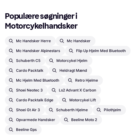
Populære søgninger i 
Motorcykelhandsker
Mc Handsker Herre
Mc Handsker
Mc Handsker Alpinestars
Flip Up Hjelm Med Bluetooth
Schuberth C5
Motorcykel Hjelm
Cardo Packtalk
Heldragt Mænd
Mc Hjelm Med Bluetooth
Retro Hjelme
Shoei Neotec 3
Ls2 Advant X Carbon
Cardo Packtalk Edge
Motorcykel Lift
Shoei Gt Air 3
Schuberth Hjelme
Pilothjelm
Opvarmede Handsker
Beeline Moto 2
Beeline Gps