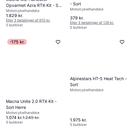
- Sort
Opvarmet Azra RTX Kit - Sort
Motorcykelhandske
Motorcykelhandske
Herre, Unisex, Voksen
1.829 kr.
379 kr.
Eller 3 betalinger af 610 kr.
Eller 3 betalinger af 126 kr.
5 butikker
5 butikker
-175 kr.
Alpinestars HT-5 Heat Tech -
Sort
Motorcykelhandske
Macna Unite 2.0 RTX Kit -
Sort Herre
Motorcykelhandske
1.074 kr.
1.249 kr.
1.975 kr.
5 butikker
5 butikker