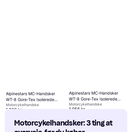
Alpinestars MC-Handsker
Alpinestars MC-Handsker
WT-8 Gore-Tex Isolerede
WT-8 Gore-Tex Isolerede
Motorcykelhandske
Sort/Mørkeblå Herre, Unisex
Motorcykelhandske
Sort Unisex, Herre
1.056 kr.
1.269 kr.
5 butikker
Eller 3 betalinger af 423 kr.
6 butikker
Motorcykelhandsker: 3 ting at 