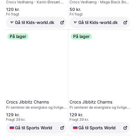
Crocs Vedhæng - Kanin Øresæt.
Crocs Vedhæng - Mega Black Bow
Tilbehør
OneSize - Tilbehør
Tilbehør, Hvid, Rosa, Sort
With Gems. Tilbehør, Blå, Sort
120 kr.
50 kr.
Fri fragt
Fri fragt
Gå til Kids-world.dk
Gå til Kids-world.dk
På lager
På lager
Crocs Jibbitz Charms
Crocs Jibbitz Charms
Pr senterer de energiske og livlige
Pr senterer de energiske og livlige
Crocs Sko Charms. Designet til at v
Crocs Sko Charms. Designet til at v
129 kr.
129 kr.
re det ultimative crocs tilbeh r,
re det ultimative crocs tilbeh r,
Fragt 39 kr.
Fragt 39 kr.
opgrader din yndlingspar, da disse
opgrader din yndlingspar, da disse
jibbitz charms er det perfekte tilbeh
jibbitz charms er det perfekte tilbeh
Gå til Sports World
Gå til Sports World
r til at f dine sko til at skille sig ud.
r til at f dine sko til at skille sig ud.