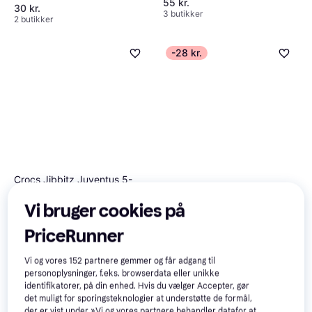
55 kr.
30 kr.
3 butikker
2 butikker
-28 kr.
Crocs Jibbitz Juventus 5-
Pack
Crocs 5-Pak Jibbitz Super
Vi bruger cookies på
Sko charm
Mario Mixed
Sko charm
PriceRunner
56 kr.
84 kr.
41 kr.
2 butikker
3 butikker
Vi og vores
152
partnere gemmer og får adgang til
personoplysninger, f.eks. browserdata eller unikke
Trender
identifikatorer, på din enhed. Hvis du vælger Accepter, gør
det muligt for sporingsteknologier at understøtte de formål,
der er vist under »Vi og vores partnere behandler datafor at