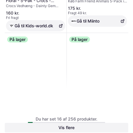
Floral - 5-Pak - Crocs -
Køb Farm Friend Animals 5-Pack i
Flerfarvet - ONE SIZE - Tyl
Crocs Vedhæng - Dainty Gem
Multicolor fra Crocs hos Miinto.
OneSize - Tilbehør
175 kr.
Floral - 5-Pak. Tilbehør, Blå, Gul,
Verdens bedste brands og
160 kr.
Fragt 49 kr.
Rosa, Rød
modebutikker samlet ét sted.
Fri fragt
Gå til Miinto
Gå til Kids-world.dk
På lager
På lager
Crocs Vedhæng - Girly Junk
Drawer - 5-pak - Crocs -
Crocs Blooming Cherry Jibbitz
Du har set 16 af 256 produkter.
Crocs Vedhæng - Girly Junk
OneSize - Tilbehør
Charm, Multi
Drawer - 5-pak. Tilbehør, Hvid,
160 kr.
Vis flere
Giv dine Crocs et friskt og legende
Lyseblå, Rosa
Fri fragt
udtryk med denne Blooming Cherry