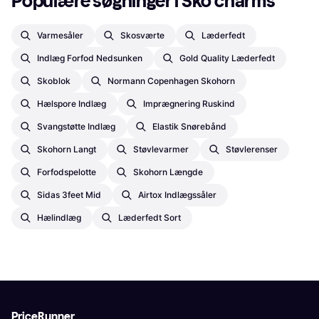
Populære søgninger i Sko charms
Varmesåler
Skosværte
Læderfedt
Indlæg Forfod Nedsunken
Gold Quality Læderfedt
Skoblok
Normann Copenhagen Skohorn
Hælspore Indlæg
Imprægnering Ruskind
Svangstøtte Indlæg
Elastik Snørebånd
Skohorn Langt
Støvlevarmer
Støvlerenser
Forfodspelotte
Skohorn Længde
Sidas 3feet Mid
Airtox Indlægssåler
Hælindlæg
Læderfedt Sort
PriceRunner