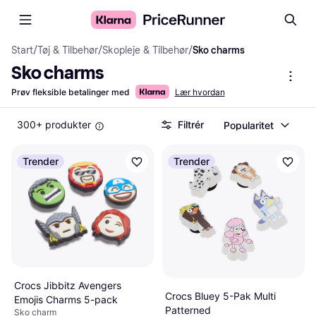
Start
/
Tøj & Tilbehør
/
Skopleje & Tilbehør
/
Sko charms
Sko charms
Prøv fleksible betalinger med
Lær hvordan
300+ produkter
Filtrér
Popularitet
Trender
Trender
Crocs Jibbitz Avengers
Crocs Bluey 5-Pak Multi
Emojis Charms 5-pack
Patterned
Sko charm