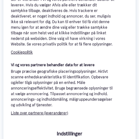
levere«. Hvis du vælger Afvis alle eller trækker dit
samtykke tilbage, deaktiveres de. Hvis trackere er
deaktiveret, er noget indhold og annoncer, du ser, muligvis
ikke så relevant for dig. Du kan til enhver tid få vist denne
menu igen for at ændre dine valg eller trække samtykke
tilbage når som helst ved at klikke Indstillinger på linket
Crocs Jibbitz Pearly Gold 5
adidas Originals Oribbon
nederst på websiden. Dine valg vil have virkning i vores
Pack
Website. Se vores privatliv politik for at få flere oplysninger.
Tilbehør
Sko charm
Sko charm
Cookiepolitik
249 kr.
Eller 3 betalinger af 83 kr.
214 kr.
Vi og vores partnere behandler data for at levere
2 butikker
1 butik
Bruge præcise geografiske placeringsoplysninger. Aktivt
Annonce
scanne enhedskarakteristika til identifikation. Opbevare
og/eller tilgå oplysninger på en enhed. Måle
annonceringseffektivitet. Bruge begrænsede oplysninger til
at vælge annoncering. Tilpasset annoncering og indhold,
annoncerings- og indholdsmåling, målgruppeundersøgelser
og udvikling af tjenester.
Liste over partnere (leverandører)
Indstillinger