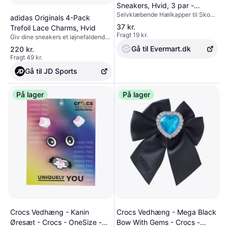
Sneakers, Hvid, 3 par -
Selvklæbende Hælkapper til Sko
Hælindlæg 7x4,8 cm
adidas Originals 4-Pack
og Sneakers i Læder - 3 Par
37 kr.
Trefoil Lace Charms, Hvid
Reparations Patches, 7 x 4,8 cm, i
Fragt 19 kr.
Giv dine sneakers et iøjnefaldende
Sort, Hvid, Grå eller Rød, Fremstillet
look med dette 4-pack Trefoil Lace
af Slidstærkt PU,
Gå til Evermart.dk
220 kr.
Charms. Sættet indeholder friske
Fragt 49 kr.
snørebånd og metal charms, der
løfter dine creps til næste niveau.
Gå til JD Sports
De leveres i en genanvendelig pose
med karabinhage, så de er nemme
at have med på farten. De er rundet
På lager
På lager
af med Trefoil-signaturbranding.
Crocs Vedhæng - Kanin
Crocs Vedhæng - Mega Black
Øresæt - Crocs - OneSize -
Bow With Gems - Crocs -