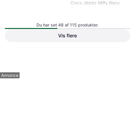
Crocs Jibbitz Miffy Blanc
Sko charm
Du har set 48 af 115 produkter.
Vis flere
Crocs Magical Garden Bug 5
Pak
Sko charm
160 kr.
140 kr.
1 butik
1 butik
1
2
3
Annonce