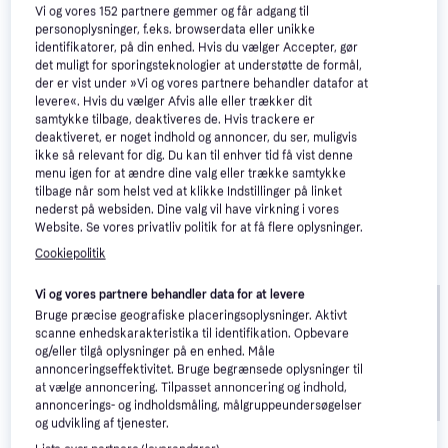
Vi og vores
152
partnere gemmer og får adgang til
personoplysninger, f.eks. browserdata eller unikke
identifikatorer, på din enhed. Hvis du vælger Accepter, gør
det muligt for sporingsteknologier at understøtte de formål,
GUM Red-Cote 12pcs
TePe Plaqsearch 10pcs
der er vist under »Vi og vores partnere behandler datafor at
Farvetabletter, 12stk, Med smag
Farvetabletter, 10stk, Reducerer
levere«. Hvis du vælger Afvis alle eller trækker dit
plak
samtykke tilbage, deaktiveres de. Hvis trackere er
19 kr.
26 kr.
29 kr.
9 butikker
8 butikker
deaktiveret, er noget indhold og annoncer, du ser, muligvis
ikke så relevant for dig. Du kan til enhver tid få vist denne
menu igen for at ændre dine valg eller trække samtykke
tilbage når som helst ved at klikke Indstillinger på linket
nederst på websiden. Dine valg vil have virkning i vores
Website. Se vores privatliv politik for at få flere oplysninger.
Cookiepolitik
Vi og vores partnere behandler data for at levere
Bruge præcise geografiske placeringsoplysninger. Aktivt
scanne enhedskarakteristika til identifikation. Opbevare
og/eller tilgå oplysninger på en enhed. Måle
annonceringseffektivitet. Bruge begrænsede oplysninger til
at vælge annoncering. Tilpasset annoncering og indhold,
annoncerings- og indholdsmåling, målgruppeundersøgelser
og udvikling af tjenester.