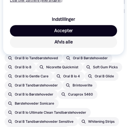
Liste over partnere (leverandører)
Indstillinger
Accepter
Afvis alle
Populære søgninger i Farvetabletter
Oral B Io Tandbørstehoved
Oral B Børstehoveder
Oral B Io 8
Nicorette Quickmist
Soft Gum Picks
Oral B Io Gentle Care
Oral B Io 4
Oral B Glide
Oral B Tandbørstehoveder
Brintoverilte
Oral B Io Børstehoveder
Curaprox 5460
Børstehoveder Sonicare
Oral B Io Ultimate Clean Tandbørstehoveder
Oral B Tandbørstehoveder Sensitive
Whitening Strips