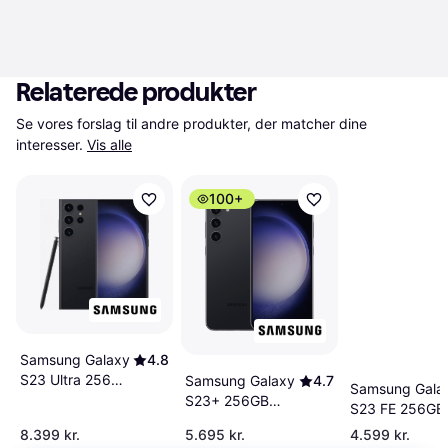
Relaterede produkter
Se vores forslag til andre produkter, der matcher dine 
interesser.
Vis alle
100+
Samsung Galaxy
4.8
S23 Ultra 256GB
Samsung Galaxy
4.7
Samsung Gala
Phantom Black
S23+ 256GB
S23 FE 256GB
Phantom Black
Graphite
8.399 kr.
5.695 kr.
4.599 kr.