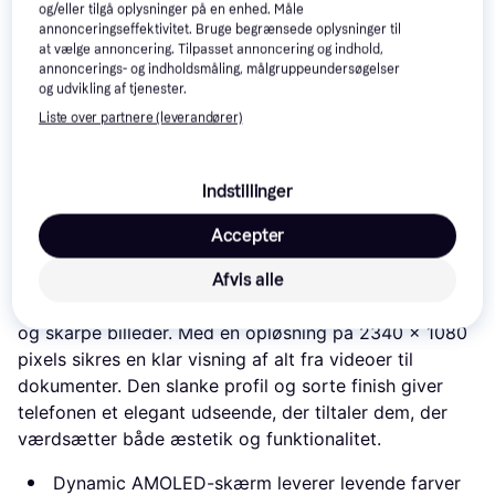
Samsung Galaxy S23 256GB Phantom Black – en
og/eller tilgå oplysninger på en enhed. Måle
mobiltelefon til alsidig brug
annonceringseffektivitet. Bruge begrænsede oplysninger til
at vælge annoncering. Tilpasset annoncering og indhold,
Samsung Galaxy S23 i farven Phantom Black
annoncerings- og indholdsmåling, målgruppeundersøgelser
kombinerer avancerede funktioner med et stilrent
og udvikling af tjenester.
design, der passer til forskellige brugerbehov. Denne
Liste over partnere (leverandører)
smartphone tilbyder hurtig ydeevne og en række
funktioner, der kan opfylde både arbejdsrelaterede og
Indstillinger
personlige krav.
Accepter
Imponerende skærm og design
Samsung Galaxy S23 er udstyret med en 6,1-tommer
Afvis alle
Dynamic AMOLED-skærm, som leverer levende farver
og skarpe billeder. Med en opløsning på 2340 x 1080
pixels sikres en klar visning af alt fra videoer til
dokumenter. Den slanke profil og sorte finish giver
telefonen et elegant udseende, der tiltaler dem, der
værdsætter både æstetik og funktionalitet.
Dynamic AMOLED-skærm leverer levende farver