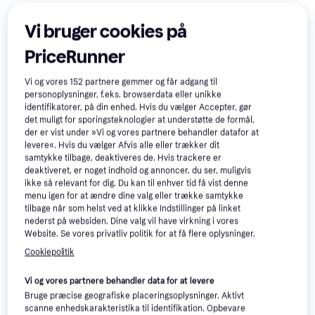
Vi bruger cookies på
Anmeldelser
PriceRunner
Vi og vores
152
partnere gemmer og får adgang til
personoplysninger, f.eks. browserdata eller unikke
identifikatorer, på din enhed. Hvis du vælger Accepter, gør
det muligt for sporingsteknologier at understøtte de formål,
der er vist under »Vi og vores partnere behandler datafor at
levere«. Hvis du vælger Afvis alle eller trækker dit
samtykke tilbage, deaktiveres de. Hvis trackere er
deaktiveret, er noget indhold og annoncer, du ser, muligvis
ikke så relevant for dig. Du kan til enhver tid få vist denne
menu igen for at ændre dine valg eller trække samtykke
tilbage når som helst ved at klikke Indstillinger på linket
nederst på websiden. Dine valg vil have virkning i vores
Læs om produktet
Website. Se vores privatliv politik for at få flere oplysninger.
Cookiepolitik
Laveste pris for 
Samsung Galaxy S23 256GB Phantom 
Black
 er 
5.561 kr.
 Det er den bedste pris lige nu blandt 
Vi og vores partnere behandler data for at levere
5
 butikker.
Bruge præcise geografiske placeringsoplysninger. Aktivt
scanne enhedskarakteristika til identifikation. Opbevare