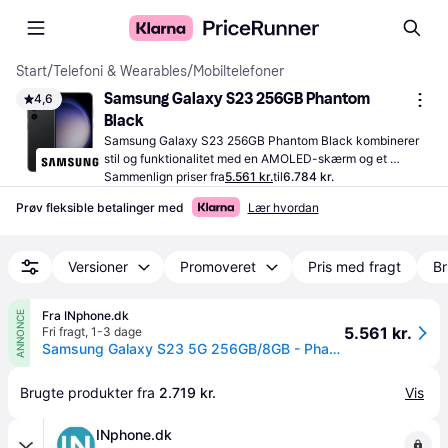
Start
/
Telefoni & Wearables
/
Mobiltelefoner
Samsung Galaxy S23 256GB Phantom 
4,6
Black
Samsung Galaxy S23 256GB Phantom Black kombinerer 
stil og funktionalitet med en AMOLED-skærm og et 
effektivt kamera, der tager klare billeder i forskellige 
Sammenlign priser fra
5.561 kr.
til
6.784 kr.
lysforhold.
Prøv fleksible betalinger med
Lær hvordan
Versioner
Promoveret
Pris med fragt
Br
Fra INphone.dk
ANNONCE
5.561 kr.
Fri fragt
,
1-3 dage
Samsung Galaxy S23 5G 256GB/8GB - Phantom Black
Brugte produkter fra 
2.719 kr.
Vis
INphone.dk