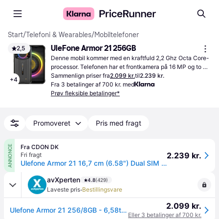
Start
/
Telefoni & Wearables
/
Mobiltelefoner
UleFone Armor 21 256GB
2,5
Denne mobil kommer med en kraftfuld 2,2 Ghz Octa Core-
processor. Telefonen har et frontkamera på 16 MP og to 
bagkameraer bagpå på 64 megapixel. Du får desuden et 
Sammenlign priser fra
2.099 kr.
til
2.239 kr.
+
4
godt batteri på 9.600 mAh.
Fra 3 betalinger af 700 kr. med
Prøv fleksible betalinger*
Promoveret
Pris med fragt
Fra CDON DK
ANNONCE
2.239 kr.
Fri fragt
Ulefone Armor 21 16,7 cm (6.58") Dual SIM Android 13 4G USB Type-C 8 GB 256 GB 9600 mAh Sort
avXperten
4.8
(429)
·
Laveste pris
Bestillingsvare
2.099 kr.
Ulefone Armor 21 256/8GB - 6,58tm (DualSIM) Sort
Eller 3 betalinger af 700 kr.