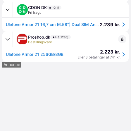
CDON DK
1.0
(1)
Fri fragt
2.239 kr.
Ulefone Armor 21 16,7 cm (6.58") Dual SIM Android 13 4G USB Type-C 8 GB 256 GB 9600 mAh Sort
Proshop.dk
4.8
(1286)
Bestillingsvare
2.223 kr.
Ulefone Armor 21 256GB/8GB
Eller 3 betalinger af 741 kr.
Annonce