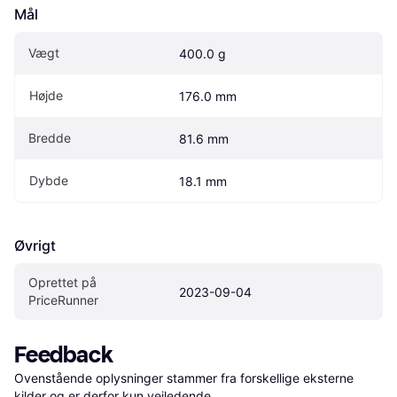
Mål
Vægt
400.0 g
Højde
176.0 mm
Bredde
81.6 mm
Dybde
18.1 mm
Øvrigt
Oprettet på 
2023-09-04
PriceRunner
Feedback
Ovenstående oplysninger stammer fra forskellige eksterne 
kilder og er derfor kun vejledende. 
