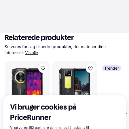
Relaterede produkter
Se vores forslag til andre produkter, der matcher dine 
interesser.
Vis alle
Trender
Vi bruger cookies på
UleFone Smart
PriceRunner
UleFone Armor
4.5
Højtydende
UleFone Armor
3.6
24 256GB 12GB
Mobiltelefon
Mini 20T Pro
Vi og vores
152
partnere gemmer og får adgang til