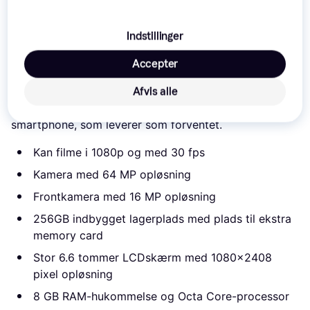
Det er den bedste pris lige nu blandt 
4
 butikker.
Denne mobiltelefon fra UleFone er fra 2023 og er en
Indstillinger
anvendelig telefon for dig, som vil have den
allerseneste teknologi Modellen byder på både to
Accepter
bagkameraer med op til 64 MP og en kraftfuld octa
core-processor. Med en 6,6 tommer LCD-skærm og
Afvis alle
en opløsning på 1080x2408 pixels er det her en
smartphone, som leverer som forventet.
Kan filme i 1080p og med 30 fps
Kamera med 64 MP opløsning
Frontkamera med 16 MP opløsning
256GB indbygget lagerplads med plads til ekstra
memory card
Stor 6.6 tommer LCDskærm med 1080x2408
pixel opløsning
8 GB RAM-hukommelse og Octa Core-processor