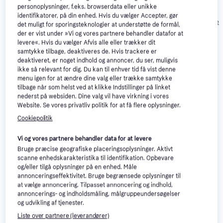
RAM
256GB
2.525 kr.
personoplysninger, f.eks. browserdata eller unikke
2.132 kr.
Eller 3 betalinger af
identifikatorer, på din enhed. Hvis du vælger Accepter, gør
3.446 kr.
842 kr.
Eller 3 betalinger 
det muligt for sporingsteknologier at understøtte de formål,
der er vist under »Vi og vores partnere behandler datafor at
levere«. Hvis du vælger Afvis alle eller trækker dit
Anmeldelser
samtykke tilbage, deaktiveres de. Hvis trackere er
deaktiveret, er noget indhold og annoncer, du ser, muligvis
ikke så relevant for dig. Du kan til enhver tid få vist denne
menu igen for at ændre dine valg eller trække samtykke
tilbage når som helst ved at klikke Indstillinger på linket
nederst på websiden. Dine valg vil have virkning i vores
Website. Se vores privatliv politik for at få flere oplysninger.
Cookiepolitik
Vi og vores partnere behandler data for at levere
Bruge præcise geografiske placeringsoplysninger. Aktivt
scanne enhedskarakteristika til identifikation. Opbevare
og/eller tilgå oplysninger på en enhed. Måle
annonceringseffektivitet. Bruge begrænsede oplysninger til
at vælge annoncering. Tilpasset annoncering og indhold,
Læs om produktet
annoncerings- og indholdsmåling, målgruppeundersøgelser
og udvikling af tjenester.
Laveste pris for 
UleFone Armor 21 256GB
 er 
2.099 kr.
Liste over partnere (leverandører)