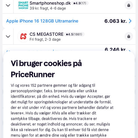
Smartphoneshop.dk
4.9
(17)
39 kr. fragt
,
4-6 dage
6.063 kr.
Apple iPhone 16 128GB Ultramarine
CS MEGASTORE
4.5
(1861)
Fri fragt
,
2-3 dage
6.246 kr.
(ComputerSalg) Apple | iPhone 16 - 128 GB - Ultramarine
Eller 3 betalinger af 2.082 kr.
Vi bruger cookies på
CompuMail
4.7
(1210)
Fri fragt
,
1-2 dage
PriceRunner
6.247 kr.
Apple iPhone 16 6,1'' 128GB - Ultramarine --> På lager, levering hos dig 08-08-2026
Vi og vores
152
partnere gemmer og får adgang til
Eller 3 betalinger af 2.082 kr.
personoplysninger, f.eks. browserdata eller unikke
identifikatorer, på din enhed. Hvis du vælger Accepter, gør
Komplett.dk
4.5
(251)
det muligt for sporingsteknologier at understøtte de formål,
Fri fragt
,
2-6 dage
der er vist under »Vi og vores partnere behandler datafor at
levere«. Hvis du vælger Afvis alle eller trækker dit
6.490 kr.
iPhone 16 128GB (ultramarin)
samtykke tilbage, deaktiveres de. Hvis trackere er
deaktiveret, er noget indhold og annoncer, du ser, muligvis
NordicElectronics
4.6
(13)
ikke så relevant for dig. Du kan til enhver tid få vist denne
49 kr. fragt
menu igen for at ændre dine valg eller trække samtykke