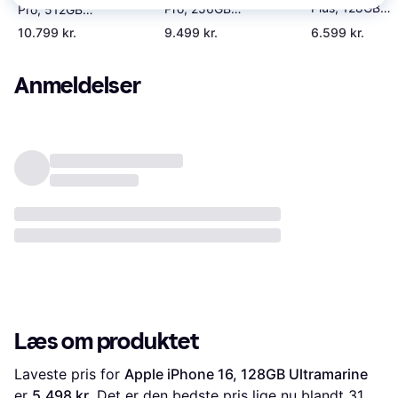
Plus, 128GB
Pro, 256GB
Pro, 512GB
Black
White Titanium
Black Titanium
10.799 kr.
9.499 kr.
6.599 kr.
Anmeldelser
Læs om produktet
Laveste pris for 
Apple iPhone 16, 128GB Ultramarine
er 
5.498 kr.
 Det er den bedste pris lige nu blandt 
31