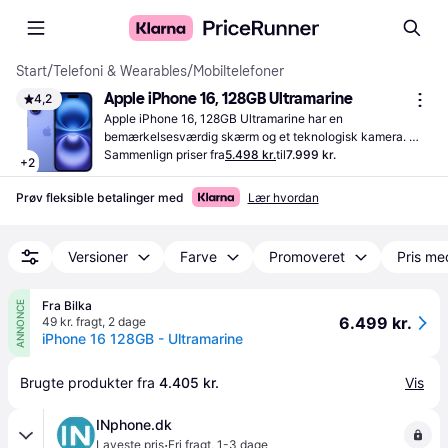
Start
/
Telefoni & Wearables
/
Mobiltelefoner
Apple iPhone 16, 128GB Ultramarine
4,2
Apple iPhone 16, 128GB Ultramarine har en 
bemærkelsesværdig skærm og et teknologisk kamera. 
Oplev hurtig ydeevne med den nyeste chip og en stilfuld 
Sammenlign priser fra
5.498 kr.
til
7.999 kr.
+
2
ultramarin finish.
Prøv fleksible betalinger med
Lær hvordan
Versioner
Farve
Promoveret
Pris me
Fra Bilka
ANNONCE
6.499 kr.
49 kr. fragt
,
2 dage
iPhone 16 128GB - Ultramarine
Brugte produkter fra 
4.405 kr.
Vis
INphone.dk
·
Laveste pris
Fri fragt
,
1-3 dage