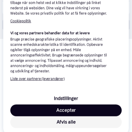
tilbage når som helst ved at klikke Indstillinger på linket
6.448 kr.
Apple iphone 16 5G 128GB Ultramarin
nederst på websiden. Dine valg vil have virkning i vores
Website. Se vores privatliv politik for at få flere oplysninger.
Cookiepolitik
Vis alle (24)
Vi og vores partnere behandler data for at levere
Bruge præcise geografiske placeringsoplysninger. Aktivt
Relaterede produkter
scanne enhedskarakteristika til identifikation. Opbevare
og/eller tilgå oplysninger på en enhed. Måle
Se vores forslag til andre produkter, der matcher dine 
annonceringseffektivitet. Bruge begrænsede oplysninger til
interesser.
Vis alle
at vælge annoncering. Tilpasset annoncering og indhold,
annoncerings- og indholdsmåling, målgruppeundersøgelser
og udvikling af tjenester.
50+
Liste over partnere (leverandører)
Indstillinger
Accepter
Afvis alle
Apple iPhone 
Apple iPhone 16
3.9
Apple iPhone 16
3.9