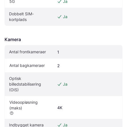
5G
Ja
Dobbelt SIM-
Ja
kortplads
Kamera
Antal frontkameraer
1
Antal bagkameraer
2
Optisk 
billedstabilisering 
Ja
(OIS)
Videoopløsning 
4K
(maks)
Indbygget kamera
Ja