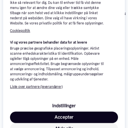
ikke så relevant for dig. Du kan til enhver tid få vist denne
menu igen for at ændre dine valg eller trække samtykke
Samsung Gala
tilbage når som helst ved at klikke Indstillinger på linket
Samsung Galaxy
4.7
Samsung Galaxy
4.7
nederst på websiden. Dine valg vil have virkning i vores
S25 FE
Z Flip7 FE 256GB
Z Flip7 FE 256GB
Website. Se vores privatliv politik for at få flere oplysninger.
256GB/8GB
Black
White
5.498 kr.
5.999 kr.
3.970 kr.
Titanium
Cookiepolitik
Jetblack
Vi og vores partnere behandler data for at levere
Anmeldelser
Bruge præcise geografiske placeringsoplysninger. Aktivt
scanne enhedskarakteristika til identifikation. Opbevare
og/eller tilgå oplysninger på en enhed. Måle
annonceringseffektivitet. Bruge begrænsede oplysninger til
at vælge annoncering. Tilpasset annoncering og indhold,
annoncerings- og indholdsmåling, målgruppeundersøgelser
og udvikling af tjenester.
Liste over partnere (leverandører)
Indstillinger
Accepter