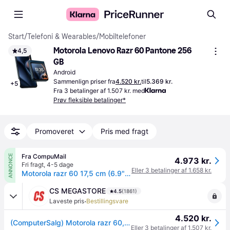
Start
/
Telefoni & Wearables
/
Mobiltelefoner
Motorola Lenovo Razr 60 Pantone 256 
4,5
GB
Android
Sammenlign priser fra
4.520 kr.
til
5.369 kr.
+
5
Fra 3 betalinger af 1.507 kr. med
Prøv fleksible betalinger*
Promoveret
Pris med fragt
Fra CompuMail
ANNONCE
4.973 kr.
Fri fragt
,
4-5 dage
Eller 3 betalinger af 1.658 kr.
Motorola razr 60 17,5 cm (6.9") Dual SIM Android 15 5G USB Type-C 8 GB 256 GB 4500 mAh Blå --> På fjernlager, levevering hos dig 13-08-2026
CS MEGASTORE
4.5
(1861)
·
Laveste pris
Bestillingsvare
4.520 kr.
(ComputerSalg) Motorola razr 60, 17,5 cm (6.9), 8 GB, 256 GB, 50 MP, Android 15, Blå
Eller 3 betalinger af 1.507 kr.