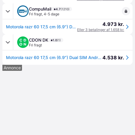
CompuMail
4.7
(1210)
Fri fragt
,
4-5 dage
4.973 kr.
Motorola razr 60 17,5 cm (6.9") Dual SIM Android 15 5G USB Type-C 8 GB 256 GB 4500 mAh Blå --> På fjernlager, levevering hos dig 13-08-2026
Eller 3 betalinger af 1.658 kr.
CDON DK
1.0
(1)
Fri fragt
4.538 kr.
Motorola razr 60 17,5 cm (6.9") Dual SIM Android 15 5G USB Type-C 8 GB 256 GB 4500 mAh Blå
Annonce