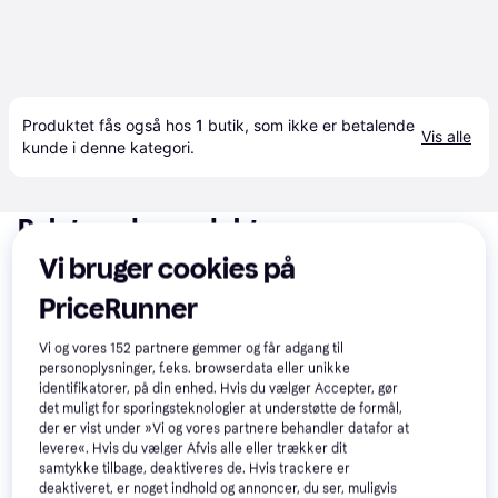
Produktet fås også hos 
1
butik
, som ikke er betalende 
Vis alle
kunde i denne kategori.
Relaterede produkter
Vi bruger cookies på
Se vores forslag til andre produkter, der matcher dine 
interesser.
Vis alle
PriceRunner
Vi og vores
152
partnere gemmer og får adgang til
personoplysninger, f.eks. browserdata eller unikke
identifikatorer, på din enhed. Hvis du vælger Accepter, gør
det muligt for sporingsteknologier at understøtte de formål,
der er vist under »Vi og vores partnere behandler datafor at
levere«. Hvis du vælger Afvis alle eller trækker dit
samtykke tilbage, deaktiveres de. Hvis trackere er
deaktiveret, er noget indhold og annoncer, du ser, muligvis