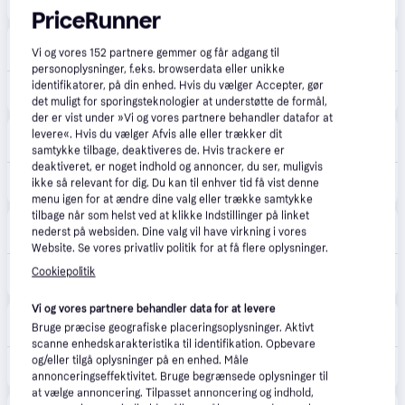
4.999 kr.
Samsung Galaxy S25 5G (128GB/Blue Black)
PriceRunner
Ultrashop
Vi og vores
152
partnere gemmer og får adgang til
39 kr. fragt
,
1-2 dage
personoplysninger, f.eks. browserdata eller unikke
identifikatorer, på din enhed. Hvis du vælger Accepter, gør
5.319 kr.
Samsung Galaxy S25 6.2 12GB 128GB Blueblack.
det muligt for sporingsteknologier at understøtte de formål,
der er vist under »Vi og vores partnere behandler datafor at
Labtech Data
5.0
(9)
levere«. Hvis du vælger Afvis alle eller trækker dit
Fri fragt
,
1 dag
samtykke tilbage, deaktiveres de. Hvis trackere er
deaktiveret, er noget indhold og annoncer, du ser, muligvis
5.540 kr.
Samsung Galaxy S25 SM-S931B/DS 15.8 cm (6.2") Dual SIM Android 15 5G USB Type-C 12 GB 128 GB 4000 mAh Black, Blue
ikke så relevant for dig. Du kan til enhver tid få vist denne
menu igen for at ændre dine valg eller trække samtykke
tilbage når som helst ved at klikke Indstillinger på linket
Proshop.dk
4.8
(1280)
nederst på websiden. Dine valg vil have virkning i vores
Fri fragt
,
1 dag
Website. Se vores privatliv politik for at få flere oplysninger.
6.999 kr.
Cookiepolitik
Samsung Galaxy S25 128GB/12GB - Blueblack
Eller 3 betalinger af 2.333 kr.
Vi og vores partnere behandler data for at levere
Komplett.dk
4.5
(251)
Bruge præcise geografiske placeringsoplysninger. Aktivt
Fri fragt
,
2-6 dage
scanne enhedskarakteristika til identifikation. Opbevare
og/eller tilgå oplysninger på en enhed. Måle
6.999 kr.
Samsung Galaxy S25 128GB (blueblack)
annonceringseffektivitet. Bruge begrænsede oplysninger til
at vælge annoncering. Tilpasset annoncering og indhold,