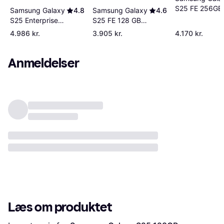
S25 FE 256GB
Samsung Galaxy
4.6
Samsung Galaxy
4.8
White
S25 FE 128 GB
S25 Enterprise
Jetblack
Edition 128GB
4.986 kr.
3.905 kr.
4.170 kr.
Anmeldelser
Læs om produktet