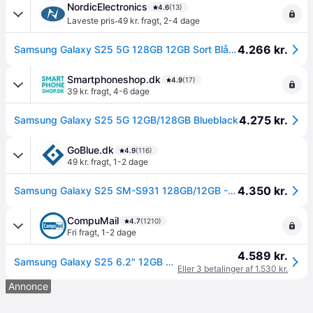
NordicElectronics
4.6
(13)
·
Laveste pris
49 kr. fragt
,
2-4 dage
4.266 kr.
Samsung Galaxy S25 5G 128GB 12GB Sort Blåsort
Smartphoneshop.dk
4.9
(17)
39 kr. fragt
,
4-6 dage
4.275 kr.
Samsung Galaxy S25 5G 12GB/128GB Blueblack
GoBlue.dk
4.9
(116)
49 kr. fragt
,
1-2 dage
4.350 kr.
Samsung Galaxy S25 SM-S931 128GB/12GB - Blueblack.
CompuMail
4.7
(1210)
Fri fragt
,
1-2 dage
4.589 kr.
Samsung Galaxy S25 6.2" 12GB 128GB Blueblack --> På lager, levering hos dig 10-08-2026
Eller 3 betalinger af 1.530 kr.
Annonce