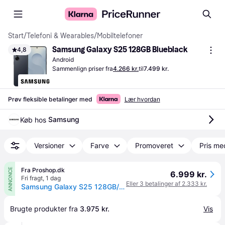
Start
/
Telefoni & Wearables
/
Mobiltelefoner
Samsung Galaxy S25 128GB Blueblack
4,8
Android
Sammenlign priser fra
4.266 kr.
til
7.499 kr.
Prøv fleksible betalinger med
Lær hvordan
Samsung
Køb hos 
Versioner
Farve
Promoveret
Pris me
Fra Proshop.dk
ANNONCE
6.999 kr.
Fri fragt
,
1 dag
Eller 3 betalinger af 2.333 kr.
Samsung Galaxy S25 128GB/12GB - Blueblack
Brugte produkter fra 
3.975 kr.
Vis