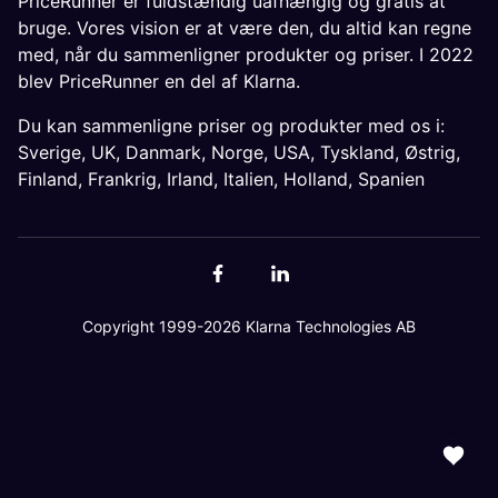
PriceRunner er fuldstændig uafhængig og gratis at
bruge. Vores vision er at være den, du altid kan regne
med, når du sammenligner produkter og priser. I 2022
blev PriceRunner en del af Klarna.
Du kan sammenligne priser og produkter med os i:
Sverige
,
UK
,
Danmark
,
Norge
,
USA
,
Tyskland
,
Østrig
,
Finland
,
Frankrig
,
Irland
,
Italien
,
Holland
,
Spanien
Copyright 1999-2026 Klarna Technologies AB