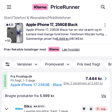
Start
/
Telefoni & Wearables
/
Mobiltelefoner
Apple iPhone 17, 256GB Black
4,0
Apple iPhone 17, 256GB Black har en stor skærm og et 
kamera med mange funktioner. Telefonen tilbyder hurtig 
ydeevne og rigelig lagerplads til apps og medier.
Sammenlign priser fra
6.444 kr.
til
9.145 kr.
+
10
Prøv fleksible betalinger med
Lær hvordan
Versioner
Promoveret
Pris med fragt
Br
Fra Proshop.dk
ANNONCE
7.444 kr.
Fri fragt
,
1-2 dage
Eller 3 betalinger af 2.481 kr.
Apple iPhone 17 256GB - Black
Brugte produkter fra 
5.999 kr.
Vis
Bilka
4.6
(89)
21. aug.
·
Laveste pris
49 kr. fragt
,
2 dage