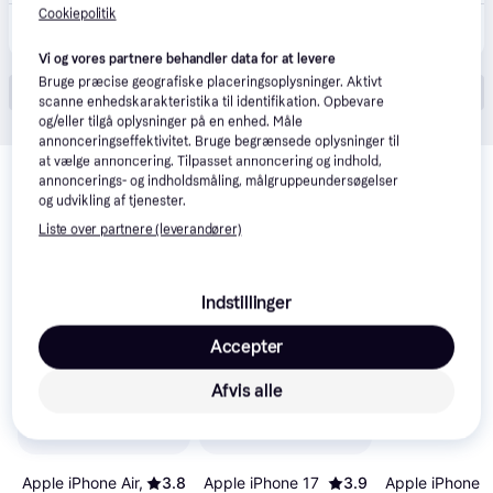
Cookiepolitik
7.499 kr.
iPhone 17 256GB - Black (På lager i butik)
Vi og vores partnere behandler data for at levere
Bruge præcise geografiske placeringsoplysninger. Aktivt
Vis alle (23)
scanne enhedskarakteristika til identifikation. Opbevare
og/eller tilgå oplysninger på en enhed. Måle
annonceringseffektivitet. Bruge begrænsede oplysninger til
Relaterede produkter
at vælge annoncering. Tilpasset annoncering og indhold,
annoncerings- og indholdsmåling, målgruppeundersøgelser
Se vores forslag til andre produkter, der matcher dine 
og udvikling af tjenester.
interesser.
Vis alle
Liste over partnere (leverandører)
50+
100+
Indstillinger
Accepter
Afvis alle
Apple iPhone 17
3.9
Apple iPhone 1
Apple iPhone Air,
3.8