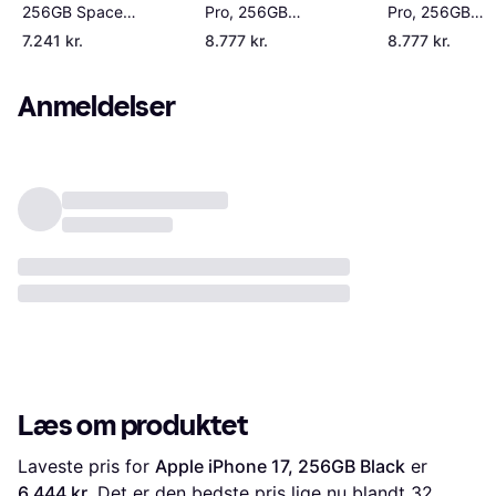
Pro, 256GB
Pro, 256GB
256GB Space
Cosmic Orange
Deep Blue
Black
7.241 kr.
8.777 kr.
8.777 kr.
Anmeldelser
Læs om produktet
Laveste pris for 
Apple iPhone 17, 256GB Black
 er 
6.444 kr.
 Det er den bedste pris lige nu blandt 
32