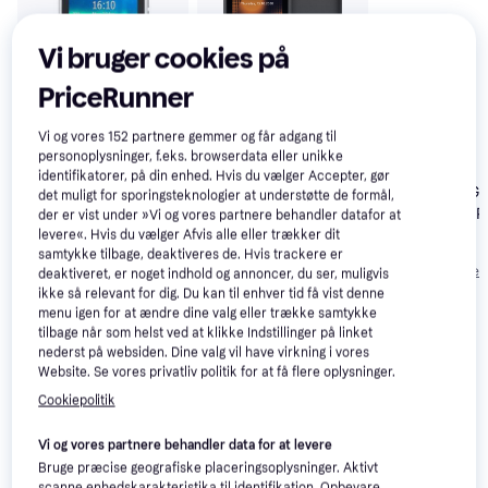
Vi bruger cookies på
PriceRunner
Vi og vores
152
partnere gemmer og får adgang til
personoplysninger, f.eks. browserdata eller unikke
identifikatorer, på din enhed. Hvis du vælger Accepter, gør
Nokia 215 4G 128MB
Nokia 225 4G
det muligt for sporingsteknologier at understøtte de formål,
2024 128MB P
der er vist under »Vi og vores partnere behandler datafor at
Doro 5860
4.8
levere«. Hvis du vælger Afvis alle eller trækker dit
128MB
496 kr.
samtykke tilbage, deaktiveres de. Hvis trackere er
1.041 kr.
999 kr.
Eller 3 betalinger 
deaktiveret, er noget indhold og annoncer, du ser, muligvis
ikke så relevant for dig. Du kan til enhver tid få vist denne
menu igen for at ændre dine valg eller trække samtykke
Anmeldelser
tilbage når som helst ved at klikke Indstillinger på linket
nederst på websiden. Dine valg vil have virkning i vores
Website. Se vores privatliv politik for at få flere oplysninger.
Cookiepolitik
Vi og vores partnere behandler data for at levere
Bruge præcise geografiske placeringsoplysninger. Aktivt
scanne enhedskarakteristika til identifikation. Opbevare