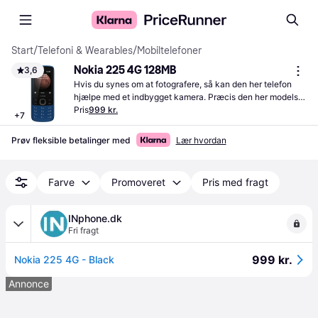
Start
/
Telefoni & Wearables
/
Mobiltelefoner
Nokia 225 4G 128MB
3,6
Hvis du synes om at fotografere, så kan den her telefon 
hjælpe med et indbygget kamera. Præcis den her models 
kamera giver dig billeder, der har en opløsning på 0 MP. 
Pris
999 kr.
+
7
Telefonens indbyggede batteri har en kapacitet på 1150 
mAh. Praktiskt nok har telefonen også en indbygget 
Prøv fleksible betalinger med
Lær hvordan
radiomodtager, så har du altid noget at lytte til.
Farve
Promoveret
Pris med fragt
INphone.dk
Fri fragt
999 kr.
Nokia 225 4G - Black
Annonce