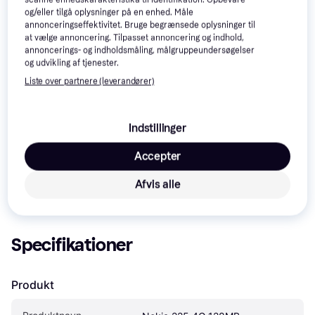
og/eller tilgå oplysninger på en enhed. Måle
annonceringseffektivitet. Bruge begrænsede oplysninger til
at vælge annoncering. Tilpasset annoncering og indhold,
annoncerings- og indholdsmåling, målgruppeundersøgelser
og udvikling af tjenester.
Liste over partnere (leverandører)
Læs om produktet
Indstillinger
Laveste pris for 
Nokia 225 4G 128MB
 er 
999 kr.
. Det 
er den bedste pris lige nu hos 1 butik.
Accepter
Sammenlign:
Nokia Mobiltelefoner
Afvis alle
Specifikationer
Produkt