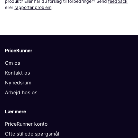
produkt? Eller har du forslag til forbedringer? Send 
feedback
eller 
rapporter problem
.
PriceRunner
Om os
Kontakt os
Nyhedsrum
Arbejd hos os
Lær mere
PriceRunner konto
Ofte stillede spørgsmål