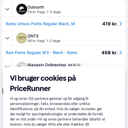
Outnorth
39 kr. fragt
,
1-3 dage
419 kr.
Rains Unisex Pants Regular Black, M
QNTS
49 kr. fragt
,
1-2 dage
498 kr.
Rain Pants Regular W3 - Black - Rains
Magasin Onlineshop
4.6
(14)
Fri fragt
,
1-2 dage
Vi bruger cookies på
599 kr.
Rains Rain Pants Regular W3 Mand Black Regnbukser Str XL - hos Magasin.
PriceRunner
Annonce
Vi og vores
152
partnere gemmer og får adgang til
personoplysninger, f.eks. browserdata eller unikke
identifikatorer, på din enhed. Hvis du vælger Accepter, gør
det muligt for sporingsteknologier at understøtte de formål,
der er vist under »Vi og vores partnere behandler datafor at
levere«. Hvis du vælger Afvis alle eller trækker dit