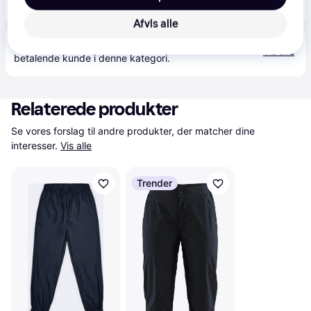
599 kr.
Rains Rain Pants Regular | Sort | L | Dame - Sort - L
Eller 3 betalinger af 200 kr.
Afvis alle
Produktet fås også hos 
2
butikker
, som ikke er 
Vis alle
betalende kunde i denne kategori.
Relaterede produkter
Se vores forslag til andre produkter, der matcher dine 
interesser.
Vis alle
Trender