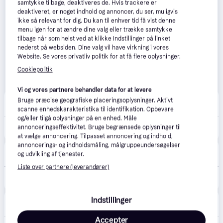
samtykke tilbage, deaktiveres de. Hvis trackere er
deaktiveret, er noget indhold og annoncer, du ser, muligvis
ikke så relevant for dig. Du kan til enhver tid få vist denne
menu igen for at ændre dine valg eller trække samtykke
tilbage når som helst ved at klikke Indstillinger på linket
nederst på websiden. Dine valg vil have virkning i vores
Website. Se vores privatliv politik for at få flere oplysninger.
Cookiepolitik
Vi og vores partnere behandler data for at levere
Boozt
Bruge præcise geografiske placeringsoplysninger. Aktivt
Fri fragt
,
1-2 dage
scanne enhedskarakteristika til identifikation. Opbevare
og/eller tilgå oplysninger på en enhed. Måle
599 kr.
annonceringseffektivitet. Bruge begrænsede oplysninger til
RAINS Rain Pants Regular W3 | Black | XL
at vælge annoncering. Tilpasset annoncering og indhold,
annoncerings- og indholdsmåling, målgruppeundersøgelser
Illums Bolighus
og udvikling af tjenester.
Fri fragt
,
1-5 dage
Liste over partnere (leverandører)
599 kr.
Pants Regular, Black.
Indstillinger
Rains
Fri fragt
Accepter