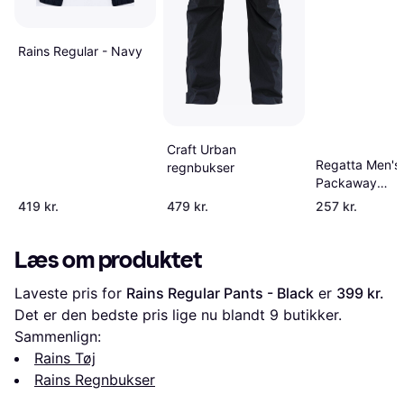
Rains Regular - Navy
Craft Urban
Regatta Men's 
regnbukser
Packaway
Overtrousers
419 kr.
479 kr.
257 kr.
Læs om produktet
Laveste pris for 
Rains Regular Pants - Black
 er 
399 kr.
Det er den bedste pris lige nu blandt 
9
 butikker.
Sammenlign:
Rains Tøj
Rains Regnbukser