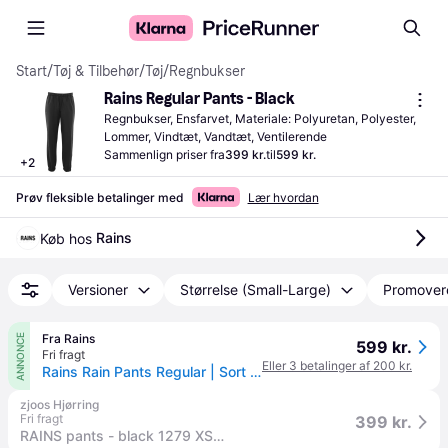
Start
/
Tøj & Tilbehør
/
Tøj
/
Regnbukser
Rains Regular Pants - Black
Regnbukser, Ensfarvet, Materiale: Polyuretan, Polyester, 
Lommer, Vindtæt, Vandtæt, Ventilerende
Sammenlign priser fra
399 kr.
til
599 kr.
+
2
Prøv fleksible betalinger med
Lær hvordan
Rains
Køb hos 
Versioner
Størrelse (Small-Large)
Promover
Fra Rains
ANNONCE
599 kr.
Fri fragt
Eller 3 betalinger af 200 kr.
Rains Rain Pants Regular | Sort | XS | Herre - Sort - XS
zjoos Hjørring
Fri fragt
399 kr.
RAINS pants - black 1279 XS/S