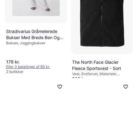
Stradivarius Gråmelerede
Bukser Med Brede Ben Og
Bukser, Joggingbukser
Kantdetalje
179 kr.
The North Face Glacier
Eller 3 betalinger af 60 kr.
Fleece Sportsvest - Sort
2 butikker
Vest, Ensfarvet, Materiale:
262 kr.
Polyester, Ventilerende
9+ butikker