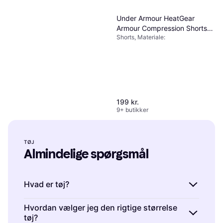
Under Armour HeatGear
Armour Compression Shorts
Shorts, Materiale:
Men - Black
199 kr.
9+ butikker
TØJ
Almindelige spørgsmål
Fjällräven Keb Trousers
4.8
M - Black
Bukser, Outdoor bukser, Ensfarvet,
1.000 kr.
Materiale: Polyamid, Polyester,
Hvad er tøj?
Elastan/Lycra/Spandex, Bomuld,
9+ butikker
Stretch, Lommer, Slidstærk,
Tøj er beklædningsgenstande, der bruges til
Hvordan vælger jeg den rigtige størrelse
Ventilerende, Justerbare
skulderstropper, Vandafvisende
tøj?
at dække og beskytte kroppen. Tøj kan