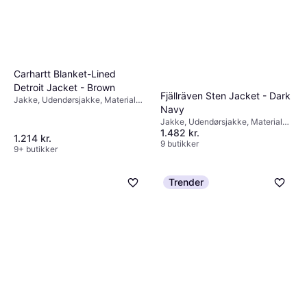
Carhartt Blanket-Lined
Detroit Jacket - Brown
Fjällräven Sten Jacket - Dark
Jakke, Udendørsjakke, Materiale:
Navy
Bomuld, Lommer, Inderlomme
Jakke, Udendørsjakke, Materiale:
1.482 kr.
Bomuld, Polyester, Hætte, Lommer,
1.214 kr.
Vandafvisende
9 butikker
9+ butikker
Trender