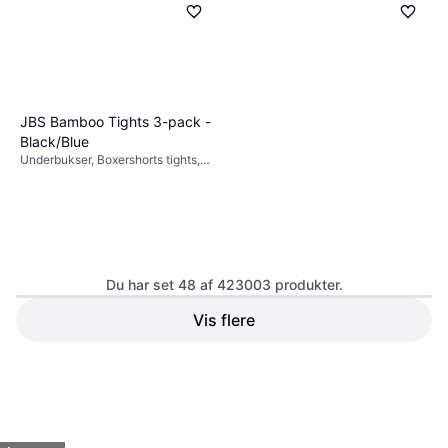
JBS Bamboo Tights 3-pack -
Black/Blue
Underbukser, Boxershorts tights,
Materiale: Viskose, Bambus,
Bomuld, Elastan/Lycra/Spandex
Du har set 48 af 423003 produkter.
Vis flere
Columbia Men's Silver Ridge
Utility Zip-off Bukser - City
Bukser, Lommer, Vandafvisende
Grey
175 kr.
299 kr.
9+ butikker
Eller 3 betalinger af 100 kr.
1
2
3
...
783
...
1563
6 butikker