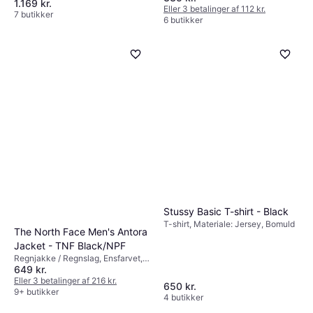
1.169 kr.
Materiale: Polyester, Fleece,
Eller 3 betalinger af 112 kr.
Vindtæt, Lommer, Vandafvisende,
7 butikker
6 butikker
Justérbar, Slidstærk, Vandtæt,
Ventilerende, Hætte, Vaskbar
Stussy Basic T-shirt - Black
T-shirt, Materiale: Jersey, Bomuld
The North Face Men's Antora
Jacket - TNF Black/NPF
Regnjakke / Regnslag, Ensfarvet,
649 kr.
Materiale: Nylon, Fugtafvisende,
Vindtæt, Lommer, Hætte, Vandtæt,
Eller 3 betalinger af 216 kr.
650 kr.
Ventilerende
9+ butikker
4 butikker