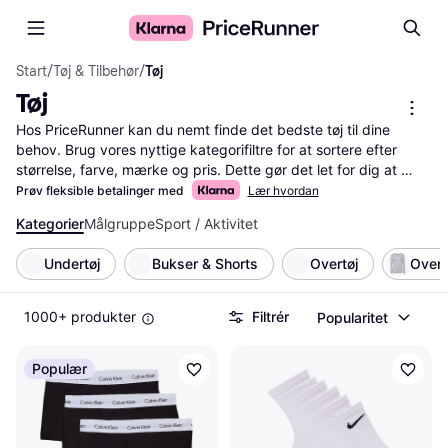
Start
/
Tøj & Tilbehør
/
Tøj
Tøj
Hos PriceRunner kan du nemt finde det bedste tøj til dine 
behov. Brug vores nyttige kategorifiltre for at sortere efter 
størrelse, farve, mærke og pris. Dette gør det let for dig at 
finde præcis det, du leder efter. Vi hjælper dig med at 
Prøv fleksible betalinger med
Lær hvordan
sammenligne priser på millioner af produkter, så du altid får 
Kategorier
Målgruppe
Sport / Aktivitet
den bedste pris. Læs brugeranmeldelser for at få indsigt i 
andres erfaringer med produkterne. På denne måde kan du 
Undertøj
Bukser & Shorts
Overtøj
Overd
træffe den rigtige beslutning uden besvær. Vores tjeneste gør 
det enkelt at navigere gennem et stort udvalg af tøj, så du 
hurtigt kan finde dine favoritter. Spar tid og penge ved at 
1000+ produkter
Filtrér
Popularitet
bruge PriceRunner til at foretage dit næste køb af tøj.
Mere om tøj »
Populær