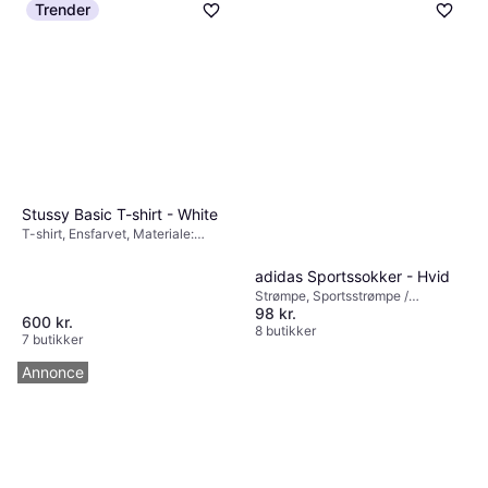
Trender
Stussy Basic T-shirt - White
T-shirt, Ensfarvet, Materiale:
Bomuld
adidas Sportssokker - Hvid
Strømpe, Sportsstrømpe /
98 kr.
Træningsstrømpe, Ensfarvet,
600 kr.
Materiale: Elastan/Lycra/Spandex,
8 butikker
7 butikker
Bomuld, Polyester, Nylon
Annonce