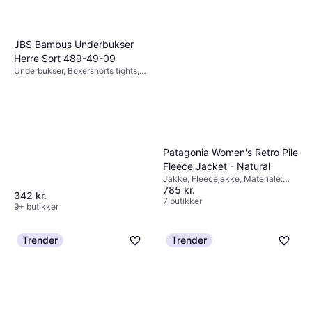
tid og besvær med returneringer.
brugt, og vælg dem, der passer bedst til dine
kommentarer om holdbarhed, farveægthed
behov.
og komfort. Dette kan hjælpe dig med at
JBS Bambus Underbukser
træffe en mere informeret beslutning.
Herre Sort 489-49-09
Underbukser, Boxershorts tights,
Ensfarvet, Materiale: Bambus,
Elastan/Lycra/Spandex
Patagonia Women's Retro Pile
Fleece Jacket - Natural
Jakke, Fleecejakke, Materiale:
785 kr.
Fleece, Polyester, Lommer
342 kr.
7 butikker
9+ butikker
Trender
Trender