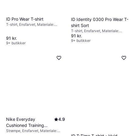
ID Pro Wear T-shirt
ID Identity 0300 Pro Wear T-
T-shirt, Ensfarvet, Materiale:
shirt Sort
Bomuld
T-shirt, Ensfarvet, Materiale:
91 kr.
Bomuld
91 kr.
9+ butikker
9+ butikker
Nike Everyday
4.9
Cushioned Training
Strømpe, Ensfarvet, Materiale:
Crew Socks 3-pack -
Polyester, Nylon,
ID T-Time T-shirt - Hvid