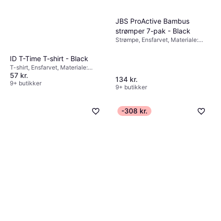
JBS ProActive Bambus
strømper 7-pak - Black
Strømpe, Ensfarvet, Materiale:
Viskose, Bambus, Bomuld,
Elastan/Lycra/Spandex
ID T-Time T-shirt - Black
T-shirt, Ensfarvet, Materiale:
57 kr.
Bomuld
134 kr.
9+ butikker
9+ butikker
-308 kr.