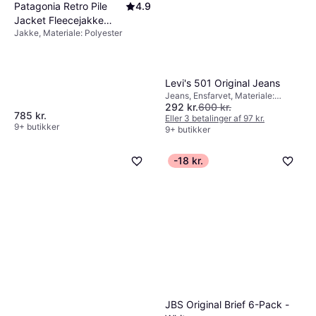
Patagonia Retro Pile
4.9
Jacket Fleecejakke
Jakke, Materiale: Polyester
Herrer - Olivengrøn
Levi's 501 Original Jeans
Jeans, Ensfarvet, Materiale:
292 kr.
600 kr.
Elastan/Lycra/Spandex,
785 kr.
Denim/Jeansstof, Bomuld
Eller 3 betalinger af 97 kr.
9+ butikker
9+ butikker
-18 kr.
JBS Original Brief 6-Pack -