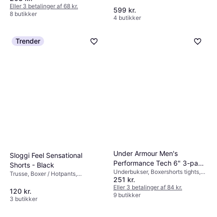
Jersey, Satin
Eller 3 betalinger af 68 kr.
599 kr.
8 butikker
4 butikker
Trender
Under Armour Men's
Sloggi Feel Sensational
Performance Tech 6" 3-pack
Shorts - Black
Underbukser, Boxershorts tights,
Boxerjock - Black/Castlerock
Trusse, Boxer / Hotpants,
251 kr.
Ensfarvet, Materiale:
Ensfarvet, Materiale:
Elastan/Lycra/Spandex, Polyester,
Eller 3 betalinger af 84 kr.
Elastan/Lycra/Spandex, Polyamid,
120 kr.
Bomuld, Fugtafvisende,
9 butikker
Bomuld
3 butikker
Ventilerende, Stretch