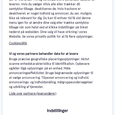
-75 kr.
levere«. Hvis du vælger Afvis alle eller trækker dit
samtykke tilbage, deaktiveres de. Hvis trackere er
deaktiveret, er noget indhold og annoncer, du ser, muligvis
ikke så relevant for dig. Du kan til enhver tid få vist denne
menu igen for at ændre dine valg eller trække samtykke
tilbage når som helst ved at klikke Indstillinger på linket
nederst på websiden. Dine valg vil have virkning i vores
Website. Se vores privatliv politik for at få flere oplysninger.
Cookiepolitik
Jack & Jones 3-pack
Bamboo Viscose Trunks -
Vi og vores partnere behandler data for at levere
Underbukser, Boxershorts tights,
Red/Port Royale
Calvin Klein Tall Boxer Trunks
Bruge præcise geografiske placeringsoplysninger. Aktivt
Ensfarvet, Materiale:
scanne enhedskarakteristika til identifikation. Opbevare
3-pack
Elastan/Lycra/Spandex, Bomuld,
og/eller tilgå oplysninger på en enhed. Måle
Bambus, Jersey, Viskose
Underbukser, Boxershorts tights,
100 kr.
175 kr.
232 kr.
Ensfarvet, Materiale:
annonceringseffektivitet. Bruge begrænsede oplysninger til
Eller 3 betalinger af 33 kr.
Elastan/Lycra/Spandex, Bomuld,
2 butikker
at vælge annoncering. Tilpasset annoncering og indhold,
9+ butikker
Stretch
annoncerings- og indholdsmåling, målgruppeundersøgelser
og udvikling af tjenester.
-110 kr.
Trender
Liste over partnere (leverandører)
Indstillinger