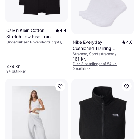
Calvin Klein Cotton
4.4
Stretch Low Rise Trunks
Nike Everyday
4.6
Underbukser, Boxershorts tights,
3-pack - Black
Trunks, Ensfarvet, Materiale:
Cushioned Training
Elastan/Lycra/Spandex, Bomuld,
Strømpe, Sportsstrømpe /
Crew Socks 6-pack -
Jersey, Sømløs, Stretch,
161 kr.
Træningsstrømpe, Ensfarvet,
White/Black
Ventilerende
Materiale: Nylon,
Eller 3 betalinger af 54 kr.
279 kr.
Elastan/Lycra/Spandex, Bomuld,
9 butikker
9+ butikker
Polyester, Ventilerende, Stretch