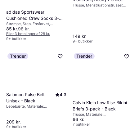
Trusse, Menstruationstrusser,
Panties - Black
Ensfarvet, Materiale: Tencel,
adidas Sportswear
Elastan/Lycra/Spandex
Cushioned Crew Socks 3-
Strømpe, Step, Ensfarvet,
packs - White/Black
85 kr.
98 kr.
Materiale: Elastan/Lycra/Spandex,
Nylon, Polyester, Bomuld, Uld,
Eller 3 betalinger af 28 kr.
149 kr.
Med indlæg, Stretch, Høj komfort,
9+ butikker
9+ butikker
Aftagelige skulderstropper,
Vaskbar, Forstærkning,
Ventilerende, Fugtafvisende, Foret
Trender
Trender
Salomon Pulse Belt
4.3
Unisex - Black
Calvin Klein Low Rise Bikini
Løbebælte, Materiale:
Briefs 3-pack - Black
Elastan/Lycra/Spandex, Polyamid,
Trusse, Materiale:
Stretch, Lommer, Reflekser
66 kr.
Elastan/Lycra/Spandex, Bomuld,
209 kr.
Ventilerende, Stretch
7 butikker
9+ butikker