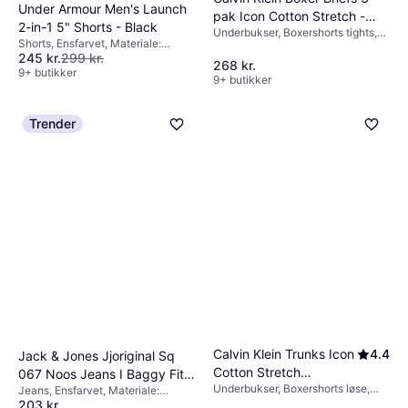
Under Armour Men's Launch
pak Icon Cotton Stretch -
2-in-1 5" Shorts - Black
Underbukser, Boxershorts tights,
Sort/Hvid/Grå
Shorts, Ensfarvet, Materiale:
Briefs, Materiale: Bomuld,
245 kr.
299 kr.
Polyester, Elastan/Lycra/Spandex,
Elastan/Lycra/Spandex, Jersey,
268 kr.
Reflekser, Lommer
9+ butikker
Stretch
9+ butikker
Trender
Calvin Klein Trunks Icon
4.4
Jack & Jones Jjoriginal Sq
Cotton Stretch
067 Noos Jeans I Baggy Fit
Underbukser, Boxershorts løse,
Boksershorts - Black
Jeans, Ensfarvet, Materiale:
Lysegrå
Ensfarvet, Materiale: Bomuld,
203 kr.
Bomuld, Denim/Jeansstof