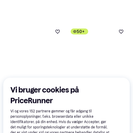
50+
Vi bruger cookies på
JBS Bamboo Tights 6-pack -
JBS Bamboo Tights 6-pack -
Black
Black
PriceRunner
Underbukser, Boxershorts tights,
Underbukser, Boxershorts tights,
Ensfarvet, Materiale: Viskose,
300 kr.
Materiale: Bambus, Bomuld,
419 kr.
Vi og vores
152
partnere gemmer og får adgang til
Bambus, Bomuld,
Elastan/Lycra/Spandex, Viskose
Eller 3 betalinger af 100 kr.
Eller 3 betalinger af 140 kr.
personoplysninger, f.eks. browserdata eller unikke
Elastan/Lycra/Spandex
9+ butikker
9+ butikker
identifikatorer, på din enhed. Hvis du vælger Accepter, gør
det muligt for sporingsteknologier at understøtte de formål,
der er vist under »Vi og vores partnere behandler datafor at