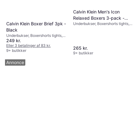
Calvin Klein Men's Icon
Relaxed Boxers 3-pack -
Calvin Klein Boxer Brief 3pk -
Underbukser, Boxershorts tights,
Black
Trunks, Ensfarvet, Materiale:
Black
Elastan/Lycra/Spandex, Bomuld,
Underbukser, Boxershorts tights,
Sømløs, Fugtafvisende, Stretch,
249 kr.
Materiale: Elastan/Lycra/Spandex,
Ventilerende
Bomuld
Eller 3 betalinger af 83 kr.
265 kr.
9+ butikker
9+ butikker
Annonce