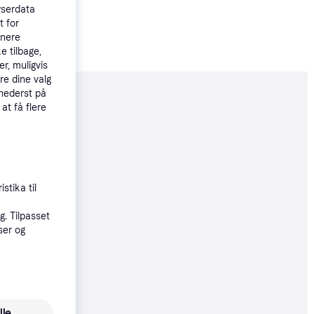
wserdata
t for
tnere
e tilbage,
r, muligvis
re dine valg
 nederst på
moveret
 at få flere
89 kr.
stika til
øbsgaranti
. Tilpasset
ser og
59 kr.
59 kr.
lle