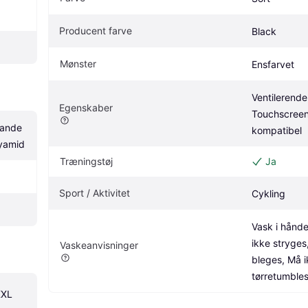
Producent farve
Black
Mønster
Ensfarvet
Ventilerende,
Egenskaber
Touchscree
pande
kompatibel
lyamid
Træningstøj
Ja
Sport / Aktivitet
Cykling
Vask i hånde
ikke stryges
Vaskeanvisninger
bleges, Må i
tørretumble
XXL