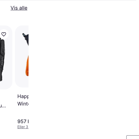
Vis alle
Trender
GripGrab Insulator 2
Spring Autumn Gloves
Black
Happyhot Hafjell Thick
Winter Gloves with Heat &
tumn
Primaloft Gold - Black
957 kr.
174 kr.
Eller 3 betalinger af 319 kr.