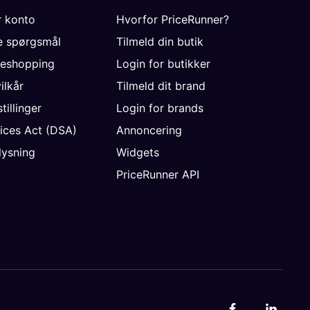
r konto
Hvorfor PriceRunner?
de spørgsmål
Tilmeld din butik
neshopping
Login for butikker
vilkår
Tilmeld dit brand
tillinger
Login for brands
vices Act (DSA)
Annoncering
ysning
Widgets
PriceRunner API