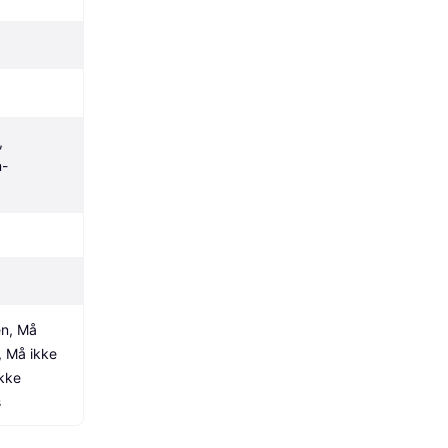
 
n-
n, Må 
, Må ikke 
kke 
s