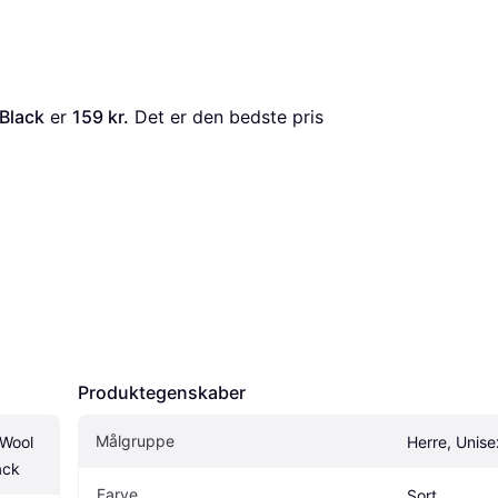
 Black
 er 
159 kr.
 Det er den bedste pris 
Produktegenskaber
Målgruppe
Wool 
Herre, Unis
ack
Farve
Sort