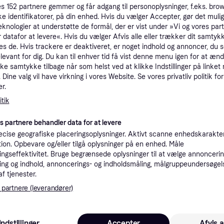
r.
130 kr.
es
152
partnere gemmer og får adgang til personoplysninger, f.eks. bro
ke identifikatorer, på din enhed. Hvis du vælger Accepter, gør det mulig
eknologier at understøtte de formål, der er vist under »Vi og vores par
tioner
 datafor at levere«. Hvis du vælger Afvis alle eller trækker dit samtykk
es de. Hvis trackere er deaktiveret, er noget indhold og annoncer, du se
elevant for dig. Du kan til enhver tid få vist denne menu igen for at ænd
kke samtykke tilbage når som helst ved at klikke Indstillinger på linket
Pro
Dine valg vil have virkning i vores Website. Se vores privatliv politik for
r.
tik
1
39 kr. fragt
, M/L
es partnere behandler data for at levere
cise geografiske placeringsoplysninger. Aktivt scanne enhedskarakteri
K
ation. Opbevare og/eller tilgå oplysninger på en enhed. Måle
ngseffektivitet. Bruge begrænsede oplysninger til at vælge annoncering
ng og indhold, annoncerings- og indholdsmåling, målgruppeundersøgel
1
L
·
Laveste pris
39 kr. fragt
,
1-2 dage
af tjenester.
 partnere (leverandører)
1
Indstillinger
Accepter
Afvis a