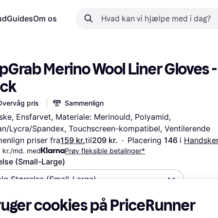
ud
Guides
Om os
pGrab Merino Wool Liner Gloves - 
ack
Overvåg pris
Sammenlign
ke, Ensfarvet, Materiale: Merinould, Polyamid, 
an/Lycra/Spandex, Touchscreen-kompatibel, Ventilerende
nlign priser fra
159 kr.
til
209 kr.
·
Placering 
146 
i 
Handske
 kr./md. med
Prøv fleksible betalinger*
else (Small-Large)
lg Størrelse (Small-Large)
ruger cookies på PriceRunner