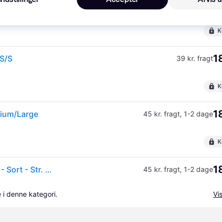
·
Laveste pris
45 kr. fragt
,
1-3 dage
Eller 
K
1
XS/S
39 kr. fragt
K
1
dium/Large
45 kr. fragt
,
1-2 dage
K
1
GripGrab Merino Liner - Touchskærm cykelhandske - Sort - Str. M/L.
45 kr. fragt
,
1-2 dage
 i denne kategori.
Vis