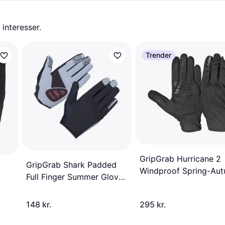
 interesser.
Trender
GripGrab Hurricane 2
GripGrab Shark Padded
Windproof Spring-Au
Full Finger Summer Gloves
Gloves - Black
- Black
148 kr.
295 kr.