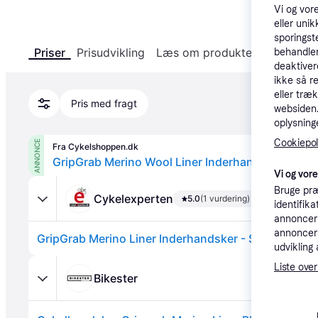
159 k
Vi og vor
eller unik
sporingst
Priser
Prisudvikling
Læs om produktet
Specifika
behandler
deaktiver
ikke så r
eller træ
Pris med fragt
websiden. 
oplysninge
Cookiepoli
ANNONCE
Fra Cykelshoppen.dk
GripGrab Merino Wool Liner Inderhandsker, Black
Vi og vor
Bruge præ
Cykelexperten
5.0
(1 vurdering)
identifik
annonceri
annonceri
GripGrab Merino Liner Inderhandsker - Sort - XL/XX
udvikling 
Liste over
Bikester