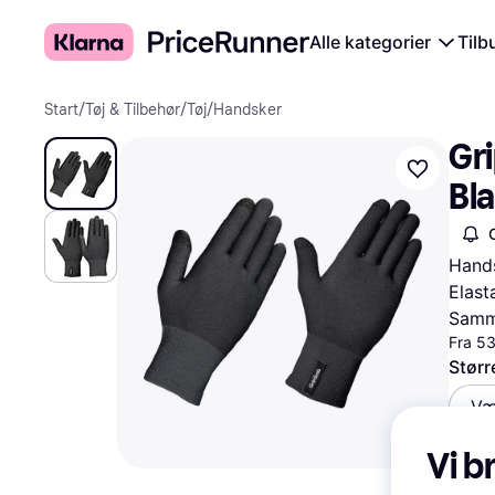
Alle kategorier
Tilb
Start
/
Tøj & Tilbehør
/
Tøj
/
Handsker
Gri
Bl
Hands
Elast
Samme
Fra 53
Størr
Væ
Vi b