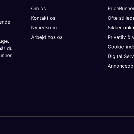
Om os
PriceRunne
Kontakt os
Ofte stille
gende
Nyhedsrum
Sikker onli
Arbejd hos os
Privatliv & 
uge.
Cookie-inds
når du
unner
Digital Ser
Annonceopl