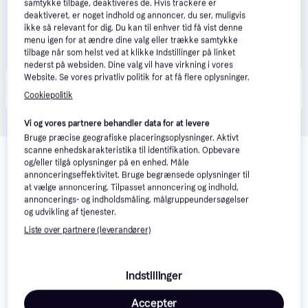
samtykke tilbage, deaktiveres de. Hvis trackere er
deaktiveret, er noget indhold og annoncer, du ser, muligvis
ikke så relevant for dig. Du kan til enhver tid få vist denne
menu igen for at ændre dine valg eller trække samtykke
tilbage når som helst ved at klikke Indstillinger på linket
nederst på websiden. Dine valg vil have virkning i vores
Website. Se vores privatliv politik for at få flere oplysninger.
Produktet fås også hos 
2
butikker
, som ikke er 
Vis alle
betalende kunde i denne kategori.
Cookiepolitik
Vi og vores partnere behandler data for at levere
Bruge præcise geografiske placeringsoplysninger. Aktivt
Relaterede produkter
scanne enhedskarakteristika til identifikation. Opbevare
og/eller tilgå oplysninger på en enhed. Måle
Se vores forslag til andre produkter, der matcher dine 
annonceringseffektivitet. Bruge begrænsede oplysninger til
interesser.
Vis alle
at vælge annoncering. Tilpasset annoncering og indhold,
annoncerings- og indholdsmåling, målgruppeundersøgelser
og udvikling af tjenester.
Trender
Liste over partnere (leverandører)
Indstillinger
Accepter