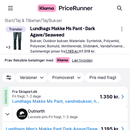
Start
/
Tøj & Tilbehør
/
Tøj
/
Bukser
Lundhags Makke Ms Pant - Dark 
Trender
Agave/Seaweed
Bukser, Outdoor bukser, Materiale: Syntetisk, Polyamid, 
Polyester, Bomuld, Ventilerende, Slidstærk, Vandafvisende, 
+
3
Vindtæt, Lommer, Forstærkning, Justerbare 
Sammenlign priser fra
1.195 kr.
til
1.519 kr.
skulderstropper, Stretch
Prøv fleksible betalinger med
Lær hvordan
Versioner
Promoveret
Pris med fragt
Fra Skisport.dk
ANNONCE
1.350 kr.
Fri fragt
,
1-2 dage
Lundhags Makke Ms Pant, vandrebukser, herre, grøn
Outnorth
·
Laveste pris
Fri fragt
,
1-3 dage
1.195 kr.
Lundhags Men's Makke Pant Dark Agave/Seaweed, 46 Regular