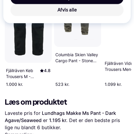
Afvis alle
Columbia Skien Valley
Cargo Pant - Stone
Fjällräven Vidd
Green
Trousers Men-
Fjällräven Keb
4.8
forest-56-regu
Trousers M -
Black
1.000 kr.
523 kr.
1.099 kr.
Læs om produktet
Laveste pris for 
Lundhags Makke Ms Pant - Dark 
Agave/Seaweed
 er 
1.195 kr.
 Det er den bedste pris 
lige nu blandt 
6
 butikker.