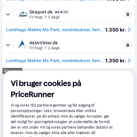
Skisport.dk
4.8
(39)
Fri fragt
,
1-2 dage
1.350 kr.
Lundhags Makke Ms Pant, vandrebukser, herre, grøn
AktivVinter.dk
Fri fragt
,
1-2 dage
1.350 kr.
Lundhags Makke Ms Pant, vandrebukser, herre, grøn
Annonce
Vi bruger cookies på
PriceRunner
Vi og vores
152
partnere gemmer og får adgang til
personoplysninger, f.eks. browserdata eller unikke
identifikatorer, på din enhed. Hvis du vælger Accepter, gør
det muligt for sporingsteknologier at understøtte de formål,
der er vist under »Vi og vores partnere behandler datafor at
levere«. Hvis du vælger Afvis alle eller trækker dit