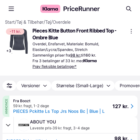
Start
/
Tøj & Tilbehør
/
Tøj
/
Overdele
Pieces Kitte Button Front Ribbed Top - 
-11 kr.
Ombre Blue
Overdel, Ensfarvet, Materiale: Bomuld, 
Elastan/Lycra/Spandex, Stretch
+
3
Sammenlign priser fra
98 kr.
til
160 kr.
Fra 3 betalinger af 33 kr. med
Prøv fleksible betalinger*
Versioner
Størrelse (Small-Large)
Promover
Fra Boozt
ANNONCE
127 kr.
59 kr. fragt
,
1-2 dage
PIECES Pckitte Ls Top Jrs Noos Bc | Blue | L
ABOUT YOU
·
Laveste pris
39 kr. fragt
,
3-4 dage
98 kr.