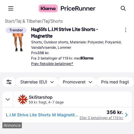
Start
/
Tøj & Tilbehør
/
Tøj
/
Shorts
Haglöfs L.I.M Strive Lite Shorts - 
Trender
Magnetite
Shorts, Outdoor shorts, Materiale: Polyester, Polyamid, 
Vandafvisende, Lommer
Pris
356 kr.
Fra 3 betalinger af 119 kr. med
Prøv fleksible betalinger*
Størrelse (EU)
Promoveret
Pris med fragt
SkiStarshop
59 kr. fragt
,
4-7 dage
356 kr.
L.I.M Strive Lite Shorts M Magnetite (52).
Eller 3 betalinger af 119 kr.
Annonce