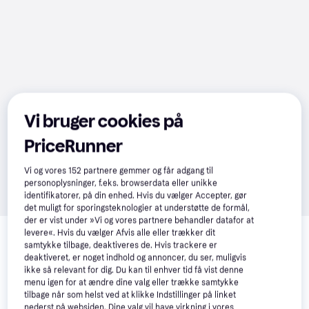
Vi bruger cookies på
PriceRunner
Vi og vores
152
partnere gemmer og får adgang til
personoplysninger, f.eks. browserdata eller unikke
identifikatorer, på din enhed. Hvis du vælger Accepter, gør
det muligt for sporingsteknologier at understøtte de formål,
der er vist under »Vi og vores partnere behandler datafor at
Relaterede produkter
levere«. Hvis du vælger Afvis alle eller trækker dit
samtykke tilbage, deaktiveres de. Hvis trackere er
Se vores forslag til andre produkter, der matcher dine 
deaktiveret, er noget indhold og annoncer, du ser, muligvis
interesser.
Vis alle
ikke så relevant for dig. Du kan til enhver tid få vist denne
menu igen for at ændre dine valg eller trække samtykke
tilbage når som helst ved at klikke Indstillinger på linket
nederst på websiden. Dine valg vil have virkning i vores