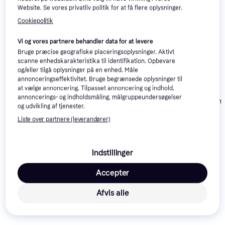
Website. Se vores privatliv politik for at få flere oplysninger.
Cookiepolitik
Vi og vores partnere behandler data for at levere
Bruge præcise geografiske placeringsoplysninger. Aktivt
scanne enhedskarakteristika til identifikation. Opbevare
og/eller tilgå oplysninger på en enhed. Måle
annonceringseffektivitet. Bruge begrænsede oplysninger til
at vælge annoncering. Tilpasset annoncering og indhold,
Superdry
annoncerings- og indholdsmåling, målgruppeundersøgelser
Brandit Urban
Tætsiddende Vintage
og udvikling af tjenester.
Cargo Shorts -
Shorts Med Mellemhøj
Liste over partnere (leverandører)
Camo
Talje
Indstillinger
Accepter
Dobsom Men's Sanda
Afvis alle
Shorts
499 kr.
279 kr.
297 kr.