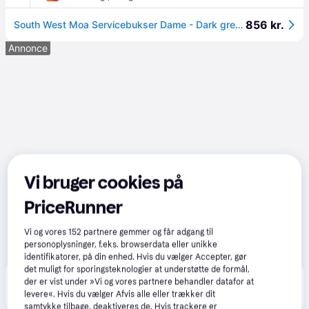
856 kr.
South West Moa Servicebukser Dame - Dark grey / 44 | Bukser | DISCOUNT |
Annonce
Vi bruger cookies på
PriceRunner
Vi og vores
152
partnere gemmer og får adgang til
personoplysninger, f.eks. browserdata eller unikke
identifikatorer, på din enhed. Hvis du vælger Accepter, gør
det muligt for sporingsteknologier at understøtte de formål,
Produktet fås også hos 
2
butikker
, som ikke er 
der er vist under »Vi og vores partnere behandler datafor at
Vis alle
betalende kunde i denne kategori.
levere«. Hvis du vælger Afvis alle eller trækker dit
samtykke tilbage, deaktiveres de. Hvis trackere er