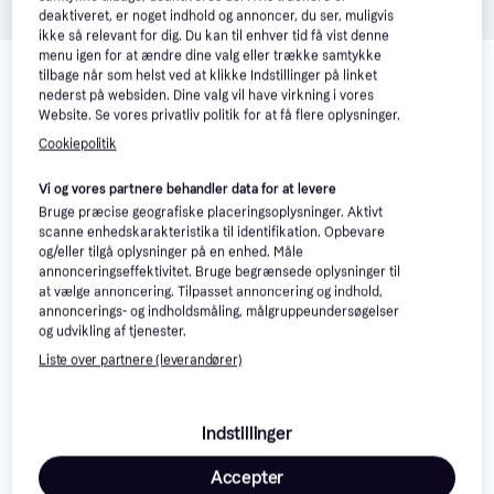
deaktiveret, er noget indhold og annoncer, du ser, muligvis
ikke så relevant for dig. Du kan til enhver tid få vist denne
Relaterede produkter
menu igen for at ændre dine valg eller trække samtykke
tilbage når som helst ved at klikke Indstillinger på linket
Se vores forslag til andre produkter, der matcher dine 
nederst på websiden. Dine valg vil have virkning i vores
interesser.
Vis alle
Website. Se vores privatliv politik for at få flere oplysninger.
Cookiepolitik
Trender
-27 kr.
Vi og vores partnere behandler data for at levere
Bruge præcise geografiske placeringsoplysninger. Aktivt
scanne enhedskarakteristika til identifikation. Opbevare
og/eller tilgå oplysninger på en enhed. Måle
annonceringseffektivitet. Bruge begrænsede oplysninger til
at vælge annoncering. Tilpasset annoncering og indhold,
annoncerings- og indholdsmåling, målgruppeundersøgelser
og udvikling af tjenester.
Liste over partnere (leverandører)
Indstillinger
Accepter