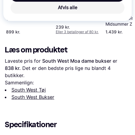
Afvis alle
Only Bukser - Sort
Fjällräven Kaipak
Fjällräven Abis
Trousers Curved W -
Midsummer Zip
Dark Navy
239 kr.
Trousers Wom
899 kr.
1.439 kr.
Eller 3 betalinger af 80 kr.
Black-550
Læs om produktet
Laveste pris for 
South West Moa dame bukser
 er 
838 kr.
 Det er den bedste pris lige nu blandt 
4
butikker.
Sammenlign:
South West Tøj
South West Bukser
Specifikationer