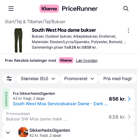
Start
/
Tøj & Tilbehør
/
Tøj
/
Bukser
South West Moa dame bukser
Bukser, Outdoor bukser, Arbejdsbukser, Ensfarvet, 
Materiale: Elastan/Lycra/Spandex, Polyester, Bomuld, 
Stretch, Reflekser, Lommer, Justérbar, Justerbare 
Sammenlign priser fra
838 kr.
til
859 kr.
skulderstropper
Prøv fleksible betalinger med
Lær hvordan
Størrelse (EU)
Promoveret
Pris med fragt
Fra SikkerhedsGiganten
ANNONCE
856 kr.
42 kr. fragt
,
2 dage
South West Moa Servicebukser Dame - Dark olive / 34 | Bukser | DISCOUNT |
Primmeshiper
838 kr.
Bukser SW Moa dame mørk olivengrøn 34
SikkerhedsGiganten
42 kr. fragt
,
2 dage