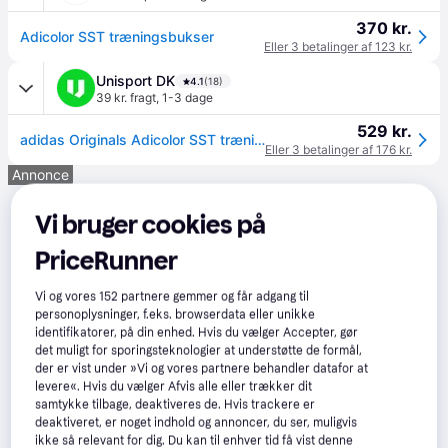
370 kr.
Adicolor SST træningsbukser
Eller 3 betalinger af 123 kr.
Unisport DK
4.1
(18)
39 kr. fragt
,
1-3 dage
529 kr.
adidas Originals Adicolor SST træningsbukser.
Eller 3 betalinger af 176 kr.
Annonce
Vi bruger cookies på
PriceRunner
Vi og vores
152
partnere gemmer og får adgang til
personoplysninger, f.eks. browserdata eller unikke
identifikatorer, på din enhed. Hvis du vælger Accepter, gør
det muligt for sporingsteknologier at understøtte de formål,
der er vist under »Vi og vores partnere behandler datafor at
levere«. Hvis du vælger Afvis alle eller trækker dit
samtykke tilbage, deaktiveres de. Hvis trackere er
deaktiveret, er noget indhold og annoncer, du ser, muligvis
ikke så relevant for dig. Du kan til enhver tid få vist denne