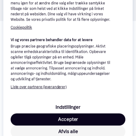
menu igen for at ændre dine valg eller trække samtykke
tilbage når som helst ved at klikke Indstillinger på linket
nederst på websiden. Dine valg vil have virkning i vores
Website. Se vores privatliv politik for at få flere oplysninger.
Relaterede produkter
Cookiepolitik
Se vores forslag til andre produkter, der matcher dine 
Vi og vores partnere behandler data for at levere
interesser.
Vis alle
Bruge præcise geografiske placeringsoplysninger. Aktivt
scanne enhedskarakteristika til identifikation. Opbevare
og/eller tilgå oplysninger på en enhed. Måle
Trender
-196 kr.
-23 kr.
annonceringseffektivitet. Bruge begrænsede oplysninger til
at vælge annoncering. Tilpasset annoncering og indhold,
annoncerings- og indholdsmåling, målgruppeundersøgelser
og udvikling af tjenester.
Liste over partnere (leverandører)
Indstillinger
Accepter
Afvis alle