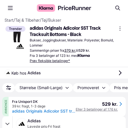
Start
/
Tøj & Tilbehør
/
Tøj
/
Bukser
adidas Originals Adicolor SST Track 
Trender
Tracksuit Bottoms - Black
Bukser, Joggingbukser, Materiale: Polyester, Bomuld, 
Lommer
Sammenlign priser fra
370 kr.
til
529 kr.
Fra 3 betalinger af 123 kr. med
Prøv fleksible betalinger*
Adidas
Køb hos 
Størrelse (Small-Large)
Promoveret
Pris me
Fra Unisport DK
ANNONCE
529 kr.
39 kr. fragt
,
1-3 dage
Eller 3 betalinger af 176 kr.
adidas Originals Adicolor SST træningsbukser.
Adidas
·
Laveste pris
Fri fragt