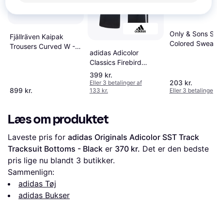
Only & Sons So
Fjällräven Kaipak
Colored Sweat
Trousers Curved W -
adidas Adicolor
Black/Black
Dark Navy
Classics Firebird
Træningsbukser -
399 kr.
Sort/Hvid
203 kr.
Eller 3 betalinger af
899 kr.
133 kr.
Eller 3 betalinger 
Læs om produktet
Laveste pris for 
adidas Originals Adicolor SST Track 
Tracksuit Bottoms - Black
 er 
370 kr.
 Det er den bedste 
pris lige nu blandt 
3
 butikker.
Sammenlign:
adidas Tøj
adidas Bukser