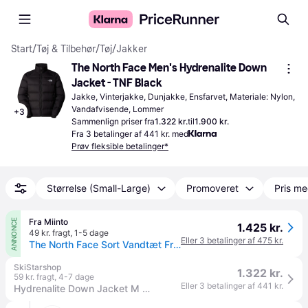
Start
/
Tøj & Tilbehør
/
Tøj
/
Jakker
The North Face Men's Hydrenalite Down 
Jacket - TNF Black
Jakke, Vinterjakke, Dunjakke, Ensfarvet, Materiale: Nylon, 
Vandafvisende, Lommer
+
3
Sammenlign priser fra
1.322 kr.
til
1.900 kr.
Fra 3 betalinger af 441 kr. med
Prøv fleksible betalinger*
Størrelse (Small-Large)
Promoveret
Pris me
Fra Miinto
ANNONCE
1.425 kr.
49 kr. fragt
,
1-5 dage
Eller 3 betalinger af 475 kr.
The North Face Sort Vandtæt Frakke med Logobroderi - Træning - Herre - Sort - 2XL - Nylon
SkiStarshop
1.322 kr.
59 kr. fragt
,
4-7 dage
Eller 3 betalinger af 441 kr.
Hydrenalite Down Jacket M TNF Black (S).