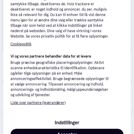
samtykke tilbage, deaktiveres de. Hvis trackere er
deaktiveret, er noget indhold og annoncer, du ser, muligvis
ikke så relevant for dig. Du kan til enhver tid få vist denne
menu igen for at ændre dine valg eller trække samtykke
tilbage når som helst ved at klikke Indstillinger på linket
nederst på websiden. Dine valg vil have virkning i vores
Website. Se vores privatliv politik for at få flere oplysninger.
Cookiepolitik
asos
Vi og vores partnere behandler data for at levere
Fri fragt
,
5-10 dage
Bruge præcise geografiske placeringsoplysninger. Aktivt
scanne enhedskarakteristika til identifikation. Opbevare
1.799 kr.
The North Face - Hydrenalite - Sort dynejakke - M
og/eller tilgå oplysninger på en enhed. Måle
Eller 3 betalinger af 600 kr.
annonceringseffektivitet. Bruge begrænsede oplysninger til
at vælge annoncering. Tilpasset annoncering og indhold,
ABOUT YOU
annoncerings- og indholdsmåling, målgruppeundersøgelser
Fri fragt
,
3-4 dage
og udvikling af tjenester.
1.808 kr.
Liste over partnere (leverandører)
THE NORTH FACE Vinterjakke 'Hydrenalite' sort / hvid
Eller 3 betalinger af 603 kr.
CS MEGASTORE
4.5
(1861)
Indstillinger
Bestillingsvare
1.407 kr.