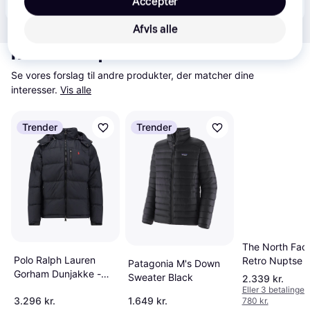
Accepter
(ComputerSalg) The North Face Hydrenalite dunjakke - tnf black str. M
Eller 3 betalinger af 469 kr.
Afvis alle
Relaterede produkter
Se vores forslag til andre produkter, der matcher dine 
interesser.
Vis alle
Trender
Trender
The North Fac
Polo Ralph Lauren
Retro Nuptse J
Patagonia M's Down
Gorham Dunjakke -
Black
Sweater Black
2.339 kr.
Sort
Eller 3 betalinger 
3.296 kr.
1.649 kr.
780 kr.