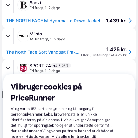
Boozt
Fri fragt
,
1-2 dage
1.439 kr.
THE NORTH FACE M Hydrenalite Down Jacket | Black | M
Miinto
49 kr. fragt
,
1-5 dage
1.425 kr.
The North Face Sort Vandtæt Frakke med Logobroderi - Træning - Herre - Sort - 2XL - Nylon
Eller 3 betalinger af 475 kr.
SPORT 24
4.7
(262)
Fri fragt
,
1-2 dage
1.900 kr.
The North Face Hydrenalite Dunjakke Herre
Vi bruger cookies på
Eller 3 betalinger af 633 kr.
Annonce
PriceRunner
Vi og vores
152
partnere gemmer og får adgang til
personoplysninger, f.eks. browserdata eller unikke
identifikatorer, på din enhed. Hvis du vælger Accepter, gør
det muligt for sporingsteknologier at understøtte de formål,
der er vist under »Vi og vores partnere behandler datafor at
levere«. Hvis du vælger Afvis alle eller trækker dit