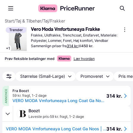
Start
/
Tøj & Tilbehør
/
Tøj
/
Frakker
Vero Moda Vmfortuneaya Frakke
Trender
Frakke, Uldfrakke, Trenchcoat, Ensfarvet, Materiale: 
Polyester, Lommer, Foret, Høj komfort, Vendbar
Sammenlign priser fra
314 kr.
til
450 kr.
+
1
Prøv fleksible betalinger med
Lær hvordan
Størrelse (Small-Large)
Promoveret
Pris me
Fra Boozt
ANNONCE
314 kr.
59 kr. fragt
,
1-2 dage
VERO MODA Vmfortuneaya Long Coat Ga Noos | Grey | S
Boozt
·
Laveste pris
59 kr. fragt
,
1-2 dage
314 kr.
VERO MODA Vmfortuneaya Long Coat Ga Noos | Grey | S