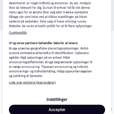
deaktiveret, er noget indhold og annoncer, du ser, muligvis
ikke så relevant for dig. Du kan til enhver tid få vist denne
menu igen for at ændre dine valg eller trække samtykke
tilbage når som helst ved at klikke Indstillinger på linket
nederst på websiden. Dine valg vil have virkning i vores
Website. Se vores privatliv politik for at få flere oplysninger.
Relaterede produkter
Cookiepolitik
Se vores forslag til andre produkter, der matcher dine 
Vi og vores partnere behandler data for at levere
interesser.
Vis alle
Bruge præcise geografiske placeringsoplysninger. Aktivt
scanne enhedskarakteristika til identifikation. Opbevare
og/eller tilgå oplysninger på en enhed. Måle
-60 kr.
-27 kr.
annonceringseffektivitet. Bruge begrænsede oplysninger til
at vælge annoncering. Tilpasset annoncering og indhold,
annoncerings- og indholdsmåling, målgruppeundersøgelser
og udvikling af tjenester.
Liste over partnere (leverandører)
Indstillinger
Only Onlmalika
Accepter
Trenchcoat