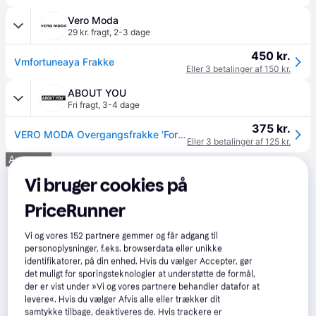
Vero Moda
29 kr. fragt
,
2-3 dage
450 kr.
Vmfortuneaya Frakke
Eller 3 betalinger af 150 kr.
ABOUT YOU
Fri fragt
,
3-4 dage
375 kr.
VERO MODA Overgangsfrakke 'Fortuneaya' grå
Eller 3 betalinger af 125 kr.
Annonce
Vi bruger cookies på
PriceRunner
Vi og vores
152
partnere gemmer og får adgang til
personoplysninger, f.eks. browserdata eller unikke
identifikatorer, på din enhed. Hvis du vælger Accepter, gør
det muligt for sporingsteknologier at understøtte de formål,
der er vist under »Vi og vores partnere behandler datafor at
levere«. Hvis du vælger Afvis alle eller trækker dit
samtykke tilbage, deaktiveres de. Hvis trackere er