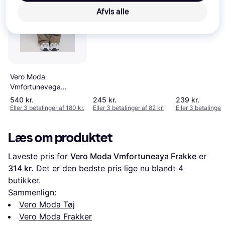
Afvis alle
Only Onlvalerie
Trenchcoat
Vero Moda
Vmfortunevega
Longtrenchcoat -
540 kr.
245 kr.
239 kr.
Beige/Meleret
Eller 3 betalinger af 180 kr.
Eller 3 betalinger af 82 kr.
Eller 3 betalinger 
Læs om produktet
Laveste pris for 
Vero Moda Vmfortuneaya Frakke
 er 
314 kr.
 Det er den bedste pris lige nu blandt 
4
butikker.
Sammenlign:
Vero Moda Tøj
Vero Moda Frakker