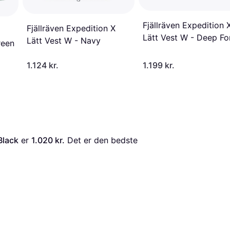
Fjällräven Expedition 
Fjällräven Expedition X
Lätt Vest W - Deep Fo
Lätt Vest W - Navy
reen
1.124 kr.
1.199 kr.
Black
 er 
1.020 kr.
 Det er den bedste 