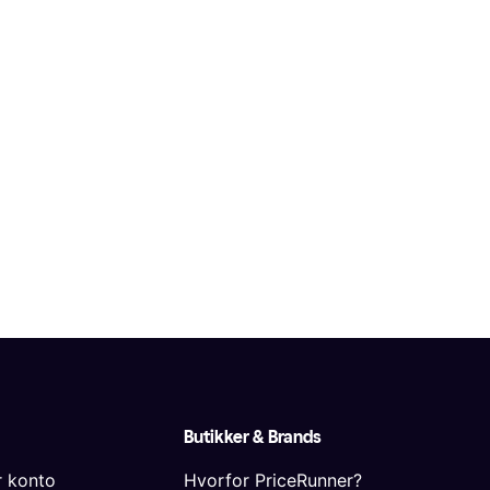
Butikker & Brands
r konto
Hvorfor PriceRunner?