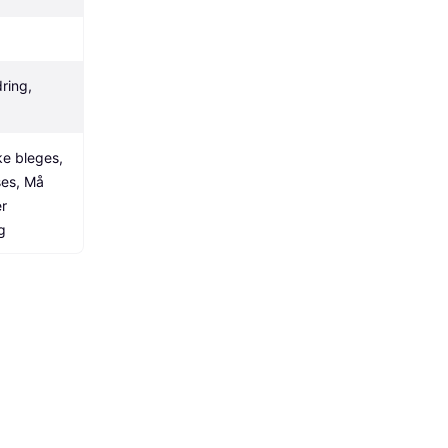
ing, 
e bleges, 
es, Må 
r 
g