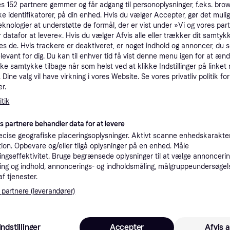
es
152
partnere gemmer og får adgang til personoplysninger, f.eks. bro
ke identifikatorer, på din enhed. Hvis du vælger Accepter, gør det mulig
eknologier at understøtte de formål, der er vist under »Vi og vores par
tioner
 datafor at levere«. Hvis du vælger Afvis alle eller trækker dit samtykk
es de. Hvis trackere er deaktiveret, er noget indhold og annoncer, du se
elevant for dig. Du kan til enhver tid få vist denne menu igen for at ænd
Pro
kke samtykke tilbage når som helst ved at klikke Indstillinger på linket
Dine valg vil have virkning i vores Website. Se vores privatliv politik for
r.
1.6
tik
Fri fragt
,
1-3 dage
es partnere behandler data for at levere
1.0
Fri fragt
,
1-3 dage
cise geografiske placeringsoplysninger. Aktivt scanne enhedskarakteri
ation. Opbevare og/eller tilgå oplysninger på en enhed. Måle
ngseffektivitet. Bruge begrænsede oplysninger til at vælge annoncering
ng og indhold, annoncerings- og indholdsmåling, målgruppeundersøgel
af tjenester.
1.6
Fri fragt
,
1-3 dage
 partnere (leverandører)
nde i denne kategori.
Vis
Indstillinger
Accepter
Afvis a