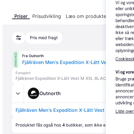
Vi og vor
eller unik
sporingst
Priser
Prisudvikling
Læs om produktet
Specifika
behandler
deaktiver
ikke så r
Pris med fragt
eller træ
websiden. 
oplysninge
ANNONCE
Fra Outnorth
Cookiepoli
Fjällräven Men's Expedition X-Lätt Vest Black, M
Vi og vor
Funsport
Fjällräven Expedition X-Lätt Vest M XXL BLACK.
Bruge præ
identifik
annonceri
Outnorth
annonceri
udvikling 
Fjällräven Men's Expedition X-Lätt Vest Black, M
Liste over
Annonce
Produktet fås også hos 
4
butikker
, som ikke er betalende ku