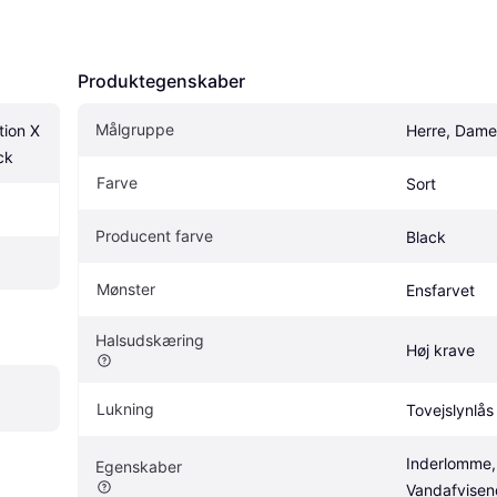
Produktegenskaber
Målgruppe
ion X 
Herre, Dame
ck
Farve
Sort
Producent farve
Black
Mønster
Ensfarvet
Halsudskæring
Høj krave
Lukning
Tovejslynlås
Inderlomme,
Egenskaber
Vandafvise