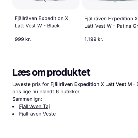
Fjällräven Expedition X
Fjällräven Expedition X
Lätt Vest W - Black
Lätt Vest W - Patina G
999 kr.
1.199 kr.
Læs om produktet
Laveste pris for 
Fjällräven Expedition X Lätt Vest M - 
pris lige nu blandt 
6
 butikker.
Sammenlign:
Fjällräven Tøj
Fjällräven Veste