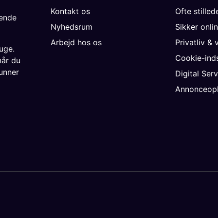
Kontakt os
Ofte stille
gende
Nyhedsrum
Sikker onli
Arbejd hos os
Privatliv & 
uge.
Cookie-inds
når du
unner
Digital Ser
Annonceopl