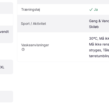
Træningstøj
Ja
Gang & Vandr
Sport / Aktivitet
Skiløb
vendt 
30ºC, Må ikk
Må ikke rens
Vaskeanvisninger
stryges, Tåle
tørretumblin
XXL