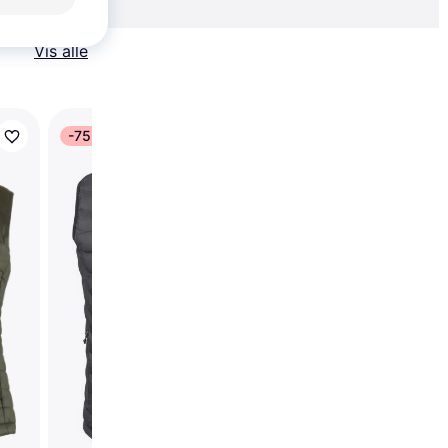
Vis alle
-75 kr.
Trender
Fjällräven Expedition 
Lätt Vest W - Port