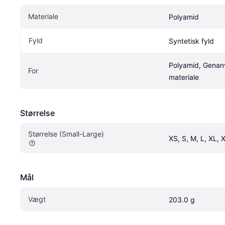
Materiale
Polyamid
Fyld
Syntetisk fyld
Polyamid, Genan
For
materiale
Størrelse
Størrelse (Small-Large)
XS, S, M, L, XL, 
Mål
Vægt
203.0 g