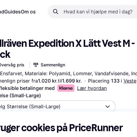
ud
Guides
Om os
llräven Expedition X Lätt Vest M - 
ack
Overvåg pris
Sammenlign
 Ensfarvet, Materiale: Polyamid, Lommer, Vandafvisende, I
nlign priser fra
1.020 kr.
til
1.699 kr.
·
Placering 
133 
i 
Veste
fleksible betalinger med
Lær hvordan
else (Small-Large)
lg Størrelse (Small-Large)
ruger cookies på PriceRunner
kr.
999 kr.
1.148 kr.
1.124 kr.
1.002 kr.