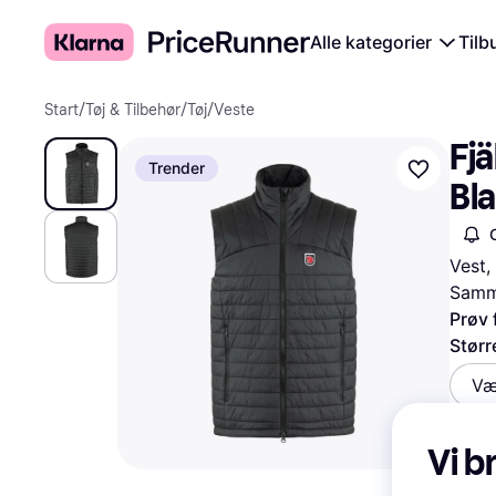
Alle kategorier
Tilb
Start
/
Tøj & Tilbehør
/
Tøj
/
Veste
Fjä
Trender
Bl
Vest,
Samme
Prøv 
Størr
Væ
Vi b
1.020 