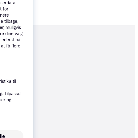
wserdata
t for
tnere
e tilbage,
r, muligvis
re dine valg
moveret
 nederst på
 at få flere
99 kr.
20 kr.
stika til
. Tilpasset
ser og
99 kr.
 alle priser
lle