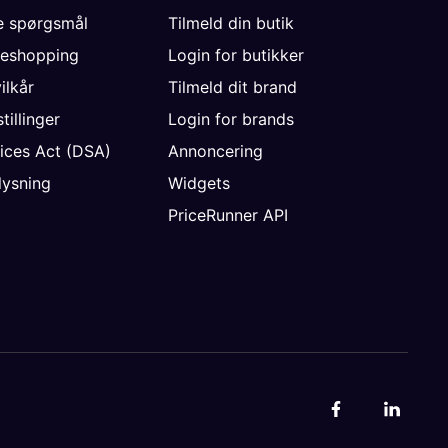
de spørgsmål
Tilmeld din butik
neshopping
Login for butikker
vilkår
Tilmeld dit brand
tillinger
Login for brands
vices Act (DSA)
Annoncering
ysning
Widgets
PriceRunner API