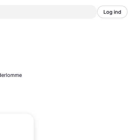
Log ind
Annonce
Annonce
nderlomme