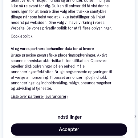
Relaterede produkter
deaktiveret, er noget indhold og annoncer, du ser, muligvis
ikke så relevant for dig. Du kan til enhver tid få vist denne
Se vores forslag til andre produkter, der matcher dine 
menu igen for at ændre dine valg eller trække samtykke
interesser.
Vis alle
tilbage når som helst ved at klikke Indstillinger på linket
nederst på websiden. Dine valg vil have virkning i vores
Website. Se vores privatliv politik for at få flere oplysninger.
Trender
Cookiepolitik
Vi og vores partnere behandler data for at levere
Bruge præcise geografiske placeringsoplysninger. Aktivt
scanne enhedskarakteristika til identifikation. Opbevare
og/eller tilgå oplysninger på en enhed. Måle
annonceringseffektivitet. Bruge begrænsede oplysninger til
at vælge annoncering. Tilpasset annoncering og indhold,
annoncerings- og indholdsmåling, målgruppeundersøgelser
The North Face 1996
og udvikling af tjenester.
Fjällräven Women's
Retro Nuptse Jacket -
Liste over partnere (leverandører)
Expedition Lätt
Black
Hoodie Black
Fjällräven
2.399 kr.
Expedition Do
Indstillinger
Eller 3 betalinger af
Lite Jakke - Bl
1.482 kr.
840 kr.
800 kr.
Accepter