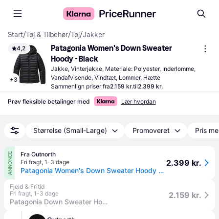
Start
/
Tøj & Tilbehør
/
Tøj
/
Jakker
Patagonia Women's Down Sweater 
4,2
Hoody - Black
Jakke, Vinterjakke, Materiale: Polyester, Inderlomme, 
Vandafvisende, Vindtæt, Lommer, Hætte
+
3
Sammenlign priser fra
2.159 kr.
til
2.399 kr.
Prøv fleksible betalinger med
Lær hvordan
Størrelse (Small-Large)
Promoveret
Pris me
Fra Outnorth
ANNONCE
2.399 kr.
Fri fragt
,
1-3 dage
Patagonia Women's Down Sweater Hoody Black, Black L
Fjeld & Fritid
Fri fragt
,
1-3 dage
2.159 kr.
Patagonia Down Sweater Hoody (Sort (BLACK) X-large).