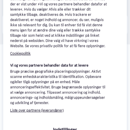
der er vist under »Vi og vores partnere behandler datafor at
levere«. Hvis du vælger Afvis alle eller trækker dit
samtykke tilbage, deaktiveres de. Hvis trackere er
deaktiveret, er noget indhold og annoncer, du ser, muligvis
Produktet fås også hos 
1
butik
, som ikke er betalende 
Vis alle
ikke så relevant for dig. Du kan til enhver tid få vist denne
kunde i denne kategori.
menu igen for at ændre dine valg eller trække samtykke
tilbage når som helst ved at klikke Indstillinger på linket
nederst på websiden. Dine valg vil have virkning i vores
Website. Se vores privatliv politik for at få flere oplysninger.
Relaterede produkter
Cookiepolitik
Se vores forslag til andre produkter, der matcher dine 
interesser.
Vis alle
Vi og vores partnere behandler data for at levere
Bruge præcise geografiske placeringsoplysninger. Aktivt
scanne enhedskarakteristika til identifikation. Opbevare
-230 kr.
og/eller tilgå oplysninger på en enhed. Måle
annonceringseffektivitet. Bruge begrænsede oplysninger til
at vælge annoncering. Tilpasset annoncering og indhold,
annoncerings- og indholdsmåling, målgruppeundersøgelser
og udvikling af tjenester.
Liste over partnere (leverandører)
Regatta Dover Fleece
Indstillinger