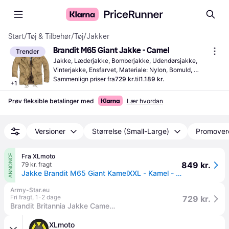
Start
/
Tøj & Tilbehør
/
Tøj
/
Jakker
Brandit M65 Giant Jakke - Camel
Trender
Jakke, Læderjakke, Bomberjakke, Udendørsjakke, 
Vinterjakke, Ensfarvet, Materiale: Nylon, Bomuld, 
Polyester, Stof, Ventilerende, Foret, Lommer, Hætte, 
Sammenlign priser fra
729 kr.
til
1.189 kr.
+
1
Justerbare skulderstropper, Vandtæt, Justérbar, Slidstærk, 
Vindtæt, Aftagelige skulderstropper
Prøv fleksible betalinger med
Lær hvordan
Versioner
Størrelse (Small-Large)
Promover
Fra XLmoto
ANNONCE
849 kr.
79 kr. fragt
Jakke Brandit M65 Giant KamelXXL - Kamel - XXL
Army-Star.eu
Fri fragt
,
1-2 dage
729 kr.
Brandit Britannia Jakke Camel - 2XL.
XLmoto