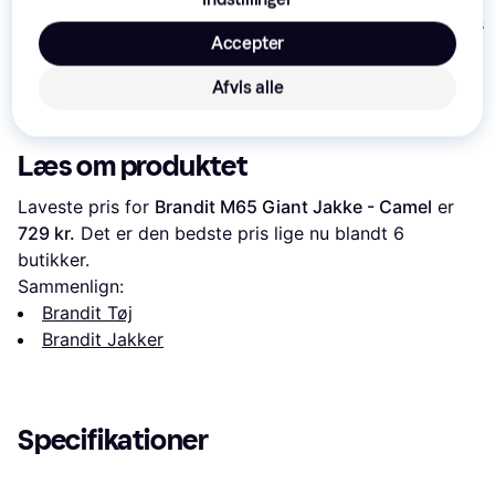
Lined Waterproof
Urban Classics Old
Jack & Jones 
Insulated Bomber
School College Jacket
Accepter
Jacket - Navy
- Black/White
419 kr.
Eller 3 betalinger af
Afvis alle
279 kr.
349 kr.
140 kr.
Læs om produktet
Laveste pris for 
Brandit M65 Giant Jakke - Camel
 er 
729 kr.
 Det er den bedste pris lige nu blandt 
6
butikker.
Sammenlign:
Brandit Tøj
Brandit Jakker
Specifikationer