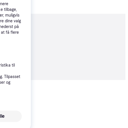
tnere
e tilbage,
r, muligvis
re dine valg
moveret
 nederst på
 at få flere
øbsgaranti
75 kr.
stika til
. Tilpasset
ser og
Vis alle
Trender
lle
Forever Bike Holder 