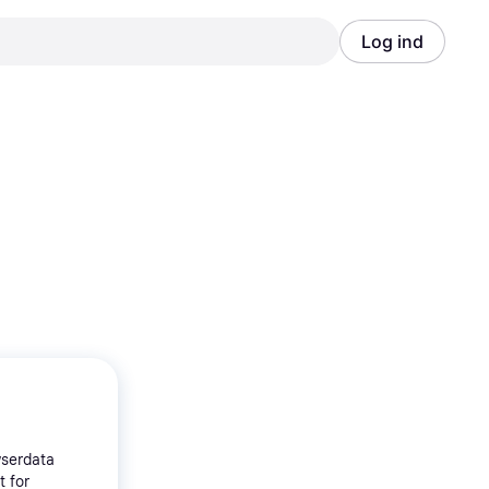
Log ind
Annonce
Annonce
wserdata
t for