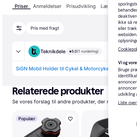
sporingst
Priser
Anmeldelser
Prisudvikling
Læs om produk
behandler
deaktiver
ikke så r
Pris med fragt
eller træ
websiden. 
oplysninge
Cookiepoli
Teknikdele
5.0
(1 vurdering)
Vi og vor
SiGN Mobil Holder til Cykel & Motorcykel - Sort
Bruge præ
identifik
Annonce
annonceri
Relaterede produkter
annonceri
udvikling 
Se vores forslag til andre produkter, der matcher dine
Liste over
Populær