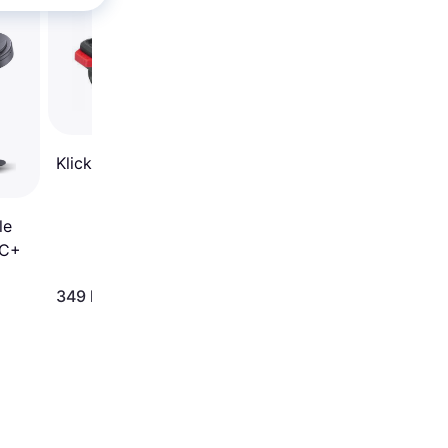
110
Klickfix Light Phone Case
le
PC+
95 kr.
349 kr.
Eller 3 betalinger af 32 kr.