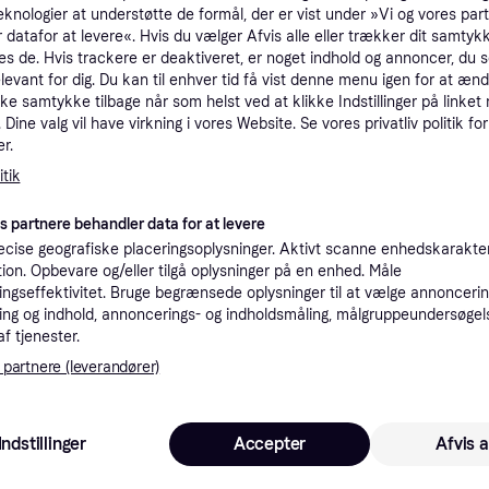
eknologier at understøtte de formål, der er vist under »Vi og vores par
tet
Specifikationer
 datafor at levere«. Hvis du vælger Afvis alle eller trækker dit samtykk
es de. Hvis trackere er deaktiveret, er noget indhold og annoncer, du se
elevant for dig. Du kan til enhver tid få vist denne menu igen for at ænd
Pro
kke samtykke tilbage når som helst ved at klikke Indstillinger på linket
Dine valg vil have virkning i vores Website. Se vores privatliv politik for
r.
tik
K
es partnere behandler data for at levere
Bestillingsvare
cise geografiske placeringsoplysninger. Aktivt scanne enhedskarakteri
ation. Opbevare og/eller tilgå oplysninger på en enhed. Måle
ngseffektivitet. Bruge begrænsede oplysninger til at vælge annoncering
ng og indhold, annoncerings- og indholdsmåling, målgruppeundersøgel
af tjenester.
 interesser.
 partnere (leverandører)
Indstillinger
Accepter
Afvis a