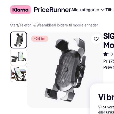
Alle kategorier
Tilb
Start
/
Telefoni & Wearables
/
Holdere til mobile enheder
SiG
-24 kr.
Mo
1,0
Pris
75
Prøv 
Vi b
Vi og vor
eller unik