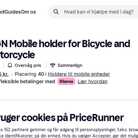
ud
Guides
Om os
N Mobile holder for Bicycle and 
torcycle
Overvåg pris
Sammenlign
 kr.
·
Placering 
40 
i 
Holdere til mobile enheder
fleksible betalinger med
Lær hvordan
ruger cookies på PriceRunner
es
152
partnere gemmer og får adgang til personoplysninger, f.eks. bro
ke identifikatorer, på din enhed. Hvis du vælger Accepter, gør det mulig