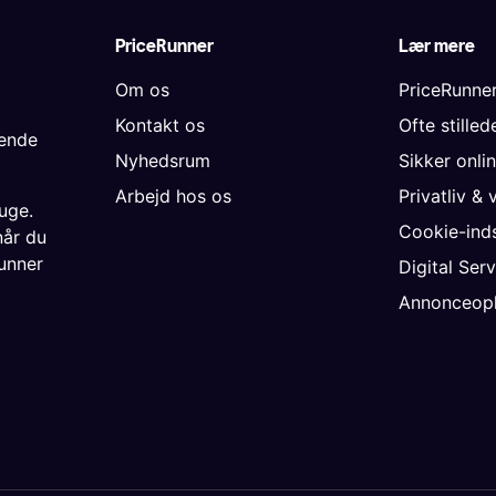
PriceRunner
Lær mere
Om os
PriceRunne
Kontakt os
Ofte stille
gende
Nyhedsrum
Sikker onli
Arbejd hos os
Privatliv & 
uge.
Cookie-inds
når du
unner
Digital Ser
Annonceopl