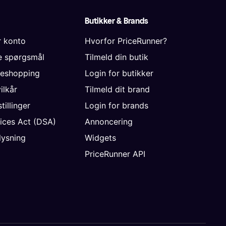
Butikker & Brands
r konto
Hvorfor PriceRunner?
de spørgsmål
Tilmeld din butik
neshopping
Login for butikker
vilkår
Tilmeld dit brand
tillinger
Login for brands
vices Act (DSA)
Annoncering
ysning
Widgets
PriceRunner API