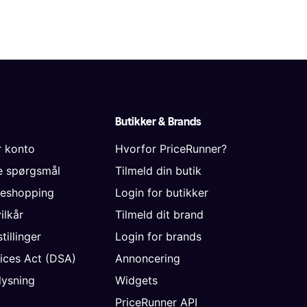
Butikker & Brands
r konto
Hvorfor PriceRunner?
de spørgsmål
Tilmeld din butik
neshopping
Login for butikker
vilkår
Tilmeld dit brand
tillinger
Login for brands
vices Act (DSA)
Annoncering
ysning
Widgets
PriceRunner API