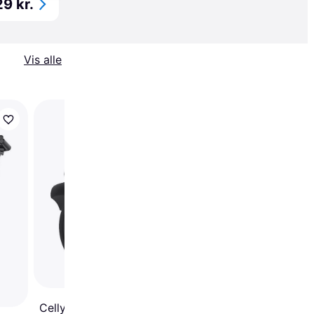
9 kr.
Vis alle
Interphone Mobilhold
Moto Crab Evo Unive
Aluminum, Sort
Celly Snap Bike