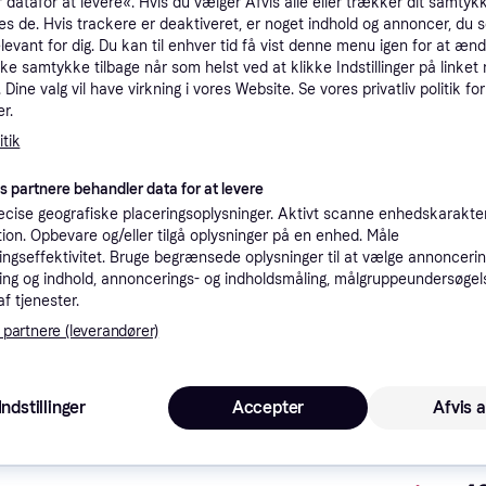
 datafor at levere«. Hvis du vælger Afvis alle eller trækker dit samtykk
es de. Hvis trackere er deaktiveret, er noget indhold og annoncer, du se
elevant for dig. Du kan til enhver tid få vist denne menu igen for at ænd
kke samtykke tilbage når som helst ved at klikke Indstillinger på linket
Dine valg vil have virkning i vores Website. Se vores privatliv politik for
r.
tik
es partnere behandler data for at levere
cise geografiske placeringsoplysninger. Aktivt scanne enhedskarakteri
ation. Opbevare og/eller tilgå oplysninger på en enhed. Måle
ngseffektivitet. Bruge begrænsede oplysninger til at vælge annoncering
tioner
ng og indhold, annoncerings- og indholdsmåling, målgruppeundersøgel
af tjenester.
 partnere (leverandører)
Pro
Indstillinger
Accepter
Afvis a
K