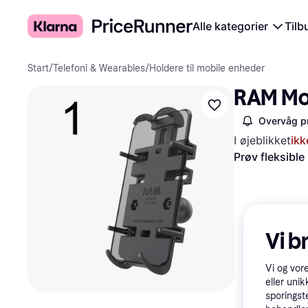
Alle kategorier
Tilb
Start
/
Telefoni & Wearables
/
Holdere til mobile enheder
RAM Mo
Overvåg pr
I øjeblikket
ikk
Prøv fleksible
Vi b
Vi og vor
eller unik
sporingst