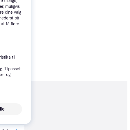
e tilbage,
r, muligvis
re dine valg
 nederst på
 at få flere
stika til
. Tilpasset
ser og
moveret
lle
øbsgaranti