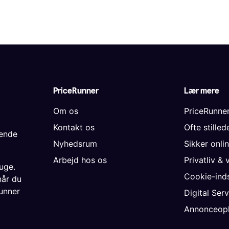
PriceRunner
Lær mere
Om os
PriceRunne
Kontakt os
Ofte stille
gende
Nyhedsrum
Sikker onli
Arbejd hos os
Privatliv & 
uge.
Cookie-inds
når du
unner
Digital Ser
Annonceopl