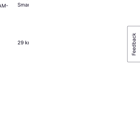
Smartphone Holder
AM-
259 kr.
29 kr.
Eller 3 betalinger af 86 kr.