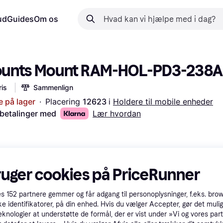
ud
Guides
Om os
unts Mount RAM-HOL-PD3-238
is
Sammenlign
e på lager
·
Placering 
12623 
i 
Holdere til mobile enheder
 betalinger med
Lær hvordan
ruger cookies på PriceRunner
es
152
partnere gemmer og får adgang til personoplysninger, f.eks. bro
ke identifikatorer, på din enhed. Hvis du vælger Accepter, gør det mulig
eknologier at understøtte de formål, der er vist under »Vi og vores par