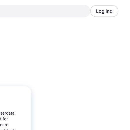
Log ind
Annonce
Annonce
A
wserdata
t for
tnere