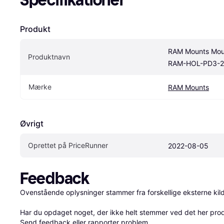
Specifikationer
Produkt
RAM Mounts Mou
Produktnavn
RAM-HOL-PD3-
Mærke
RAM Mounts
Øvrigt
Oprettet på PriceRunner
2022-08-05
Feedback
Ovenstående oplysninger stammer fra forskellige eksterne kilde
Har du opdaget noget, der ikke helt stemmer ved det her produkt
Send 
feedback
 eller 
rapporter problem
.