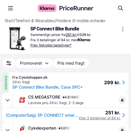
Start
/
Telefoni & Wearables
/
Holdere til mobile enheder
SP Connect Bike Bundle
Sammenlign priser fra
251 kr.
til
329 kr.
Fra 3 betalinger af 84 kr. med
Prøv fleksible betalinger*
Promoveret
Pris med fragt
Fra Cykelshoppen.dk
ANNONCE
299 kr.
39 kr. fragt
SP Connect Bike Bundle, Case SPC+
CS MEGASTORE
4.5
(1861)
·
Laveste pris
39 kr. fragt
,
2-3 dage
251 kr.
(ComputerSalg) SP CONNECT smartphone bundle – Bike Bundle
Eller 3 betalinger af 84 kr.
Cykelexperten
5.0
(1)