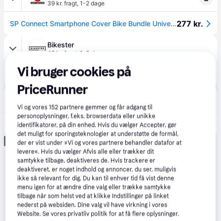
39 kr. fragt
,
1-2 dage
277 kr.
SP Connect Smartphone Cover Bike Bundle Universal (Medium)
Bikester
45 kr. fragt
,
1-3 dage
Vi bruger cookies på
288 kr.
Mobilholder SP Connect Bike Bundle Universal Case SPC+.
Eller 3 betalinger af 96 kr.
PriceRunner
Cykelshoppen.dk
39 kr. fragt
Vi og vores
152
partnere gemmer og får adgang til
personoplysninger, f.eks. browserdata eller unikke
299 kr.
SP Connect Bike Bundle, Case SPC+
identifikatorer, på din enhed. Hvis du vælger Accepter, gør
det muligt for sporingsteknologier at understøtte de formål,
Annonce
der er vist under »Vi og vores partnere behandler datafor at
levere«. Hvis du vælger Afvis alle eller trækker dit
samtykke tilbage, deaktiveres de. Hvis trackere er
deaktiveret, er noget indhold og annoncer, du ser, muligvis
ikke så relevant for dig. Du kan til enhver tid få vist denne
menu igen for at ændre dine valg eller trække samtykke
tilbage når som helst ved at klikke Indstillinger på linket
nederst på websiden. Dine valg vil have virkning i vores
Website. Se vores privatliv politik for at få flere oplysninger.