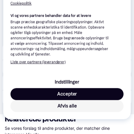
Cookiepolitik
Vi og vores partnere behandler data for at levere
Bruge præcise geografiske placeringsoplysninger. Aktivt
scanne enhedskarakteristika til identifikation. Opbevare
og/eller tilgå oplysninger på en enhed. Måle
annonceringseffektivitet. Bruge begrænsede oplysninger til
at vælge annoncering. Tilpasset annoncering og indhold,
annoncerings- og indholdsmåling, målgruppeundersøgelser
Jensen Cykler
og udvikling af tjenester.
45 kr. fragt
,
4-10 dage
Liste over partnere (leverandører)
329 kr.
SP CONNECT - Smartphone Bundle Bike
Fri BikeShop
5.0
(2)
Indstillinger
Afhent i butik
Accepter
329 kr.
SP Connect Smartphone Bike Bundle
Afvis alle
Relaterede produkter
Se vores forslag til andre produkter, der matcher dine 