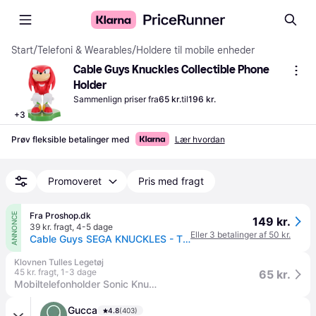
Start
/
Telefoni & Wearables
/
Holdere til mobile enheder
Cable Guys Knuckles Collectible Phone 
Holder
Sammenlign priser fra
65 kr.
til
196 kr.
+
3
Prøv fleksible betalinger med
Lær hvordan
Promoveret
Pris med fragt
Fra Proshop.dk
ANNONCE
149 kr.
39 kr. fragt
,
4-5 dage
Eller 3 betalinger af 50 kr.
Cable Guys SEGA KNUCKLES - Tilbehør til spillekonsol
Klovnen Tulles Legetøj
45 kr. fragt
,
1-3 dage
65 kr.
Mobiltelefonholder Sonic Knuckles
Gucca
4.8
(403)