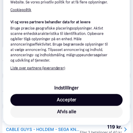
Website. Se vores privatliv politik for at få flere oplysninger.
Cookiepolitik
Vi og vores partnere behandler data for at levere
Bruge præcise geografiske placeringsoplysninger. Aktivt
scanne enhedskarakteristika til identifikation. Opbevare
og/eller tilgå oplysninger på en enhed. Måle
annonceringseffektivitet. Bruge begrænsede oplysninger til
at vælge annoncering. Tilpasset annoncering og indhold,
MaxGaming
4.5
(13)
annoncerings- og indholdsmåling, målgruppeundersøgelser
49 kr. fragt
,
1-3 dage
og udvikling af tjenester.
130 kr.
Cable Guys HOLDEM SEGA - Knuckles Mobil- & Controllerholder
Liste over partnere (leverandører)
Eller 3 betalinger af 43 kr.
Proshop.dk
4.8
(1280)
39 kr. fragt
,
4-5 dage
Indstillinger
149 kr.
Cable Guys SEGA KNUCKLES - Tilbehør til spillekonsol
Accepter
Eller 3 betalinger af 50 kr.
Afvis alle
Geekd
4.5
(31)
Bestillingsvare
119 kr.
CABLE GUYS - HOLDEM - SEGA KNUCKLES Konsol Tilbehør - Forventet levering: 7 hverdage
Eller 3 betalinger af 40 kr.