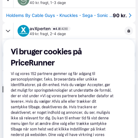
40 kr. fragt
,
1-3 dage
90 kr.
Holdems By Cable Guys - Knuckles - Sega - Sonic The Hedgehog
avXperten
4.8
(428)
49 kr. fragt
,
2-4 dage
91 kr.
Sonic the Hedgehog Holdem Mini Holder Figur - 10cm - Knuckles
Vi bruger cookies på
Eller 3 betalinger af 30 kr.
Coolshop
PriceRunner
4.9
(53)
39 kr. fragt
,
1 dag
Vi og vores
152
partnere gemmer og får adgang til
121 kr.
Holdems Sega Knuckles - PHONE HOLDER - Klar til levering - Prismatch
personoplysninger, f.eks. browserdata eller unikke
Eller 3 betalinger af 40 kr.
identifikatorer, på din enhed. Hvis du vælger Accepter, gør
Annonce
det muligt for sporingsteknologier at understøtte de formål,
der er vist under »Vi og vores partnere behandler datafor at
levere«. Hvis du vælger Afvis alle eller trækker dit
samtykke tilbage, deaktiveres de. Hvis trackere er
deaktiveret, er noget indhold og annoncer, du ser, muligvis
ikke så relevant for dig. Du kan til enhver tid få vist denne
menu igen for at ændre dine valg eller trække samtykke
tilbage når som helst ved at klikke Indstillinger på linket
nederst på websiden. Dine valg vil have virkning i vores