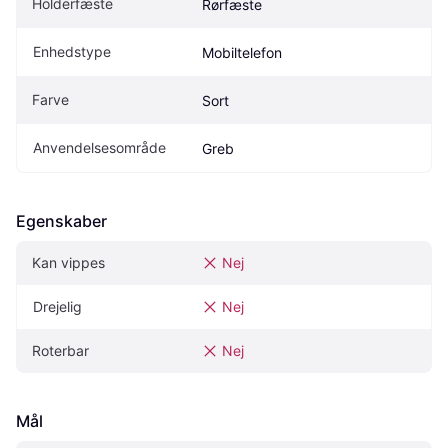
Holderfæste
Rørfæste
Enhedstype
Mobiltelefon
Farve
Sort
Anvendelsesområde
Greb
Egenskaber
Kan vippes
Nej
Drejelig
Nej
Roterbar
Nej
Mål