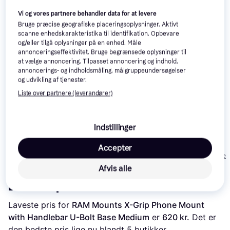
Vi og vores partnere behandler data for at levere
Bruge præcise geografiske placeringsoplysninger. Aktivt
scanne enhedskarakteristika til identifikation. Opbevare
og/eller tilgå oplysninger på en enhed. Måle
annonceringseffektivitet. Bruge begrænsede oplysninger til
at vælge annoncering. Tilpasset annoncering og indhold,
annoncerings- og indholdsmåling, målgruppeundersøgelser
og udvikling af tjenester.
Baseus Halo Magnetic
MagSafe Ring 2-Pack
Liste over partnere (leverandører)
SP Connect Bike
Bundle Universal
Popsockets
Interface SPC+
Indstillinger
PopWallet+
223 kr.
40 kr.
159 kr.
Accepter
Eller 3 betalinger af 74 kr.
Eller 3 betalinger af 13 kr.
Eller 3 betalinger 
Afvis alle
Læs om produktet
Laveste pris for 
RAM Mounts X-Grip Phone Mount 
with Handlebar U-Bolt Base Medium
 er 
620 kr.
 Det er 
den bedste pris lige nu blandt 
5
 butikker.