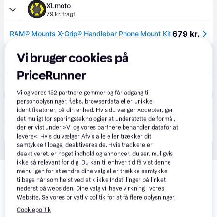
XLmoto
79 kr. fragt
679 kr.
RAM® Mounts X-Grip® Handlebar Phone Mount Kit
24MX
Vi bruger cookies på
79 kr. fragt
PriceRunner
689 kr.
RAM® Mounts X-Grip® Handlebar Phone Mount Kit
Eller 3 betalinger af 230 kr.
Vi og vores
152
partnere gemmer og får adgang til
personoplysninger, f.eks. browserdata eller unikke
iPhonehus
identifikatorer, på din enhed. Hvis du vælger Accepter, gør
Bestillingsvare
det muligt for sporingsteknologier at understøtte de formål,
der er vist under »Vi og vores partnere behandler datafor at
839 kr.
RAM Mount - X-Grip med U-bolt (iPhone).
levere«. Hvis du vælger Afvis alle eller trækker dit
samtykke tilbage, deaktiveres de. Hvis trackere er
deaktiveret, er noget indhold og annoncer, du ser, muligvis
ikke så relevant for dig. Du kan til enhver tid få vist denne
Relaterede produkter
menu igen for at ændre dine valg eller trække samtykke
tilbage når som helst ved at klikke Indstillinger på linket
Se vores forslag til andre produkter, der matcher dine 
nederst på websiden. Dine valg vil have virkning i vores
interesser.
Vis alle
Website. Se vores privatliv politik for at få flere oplysninger.
Cookiepolitik