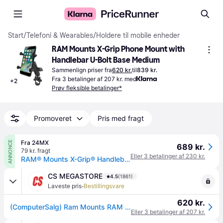
Start
/
Telefoni & Wearables
/
Holdere til mobile enheder
RAM Mounts X-Grip Phone Mount with 
Handlebar U-Bolt Base Medium
Sammenlign priser fra
620 kr.
til
839 kr.
Fra 3 betalinger af 207 kr. med
+
2
Prøv fleksible betalinger*
Promoveret
Pris med fragt
Fra 24MX
ANNONCE
689 kr.
79 kr. fragt
Eller 3 betalinger af 230 kr.
RAM® Mounts X-Grip® Handlebar Phone Mount Kit
CS MEGASTORE
4.5
(1861)
·
Laveste pris
Bestillingsvare
620 kr.
(ComputerSalg) Ram Mounts RAM RAIL U-BOLT MOUNT UNIVERSAL RAM X-GRIP
Eller 3 betalinger af 207 kr.