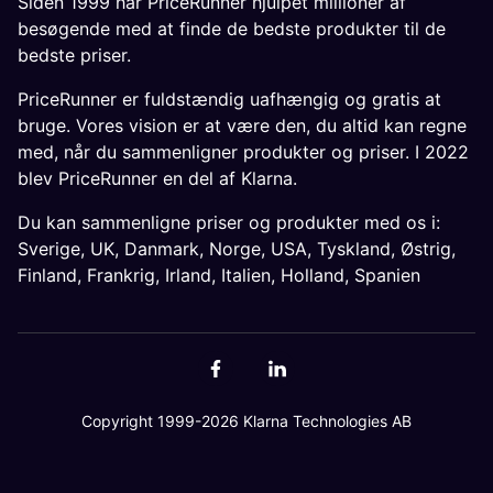
Siden 1999 har PriceRunner hjulpet millioner af
besøgende med at finde de bedste produkter til de
bedste priser.
PriceRunner er fuldstændig uafhængig og gratis at
bruge. Vores vision er at være den, du altid kan regne
med, når du sammenligner produkter og priser. I 2022
blev PriceRunner en del af Klarna.
Du kan sammenligne priser og produkter med os i:
Sverige
,
UK
,
Danmark
,
Norge
,
USA
,
Tyskland
,
Østrig
,
Finland
,
Frankrig
,
Irland
,
Italien
,
Holland
,
Spanien
Copyright 1999-2026 Klarna Technologies AB