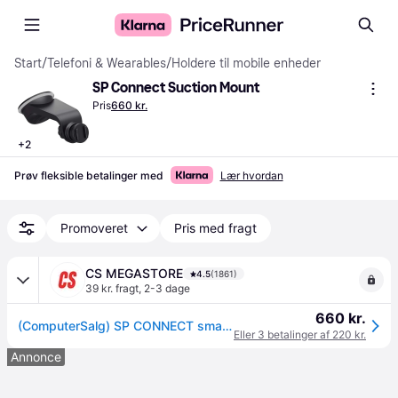
Start
/
Telefoni & Wearables
/
Holdere til mobile enheder
SP Connect Suction Mount
Pris
660 kr.
+
2
Prøv fleksible betalinger med
Lær hvordan
Promoveret
Pris med fragt
CS MEGASTORE
4.5
(1861)
39 kr. fragt
,
2-3 dage
660 kr.
(ComputerSalg) SP CONNECT smartphone-tilbehør opladningssugemontering SPC+
Eller 3 betalinger af 220 kr.
Annonce