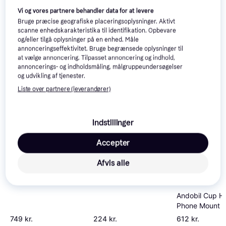
Vi og vores partnere behandler data for at levere
Bruge præcise geografiske placeringsoplysninger. Aktivt
scanne enhedskarakteristika til identifikation. Opbevare
og/eller tilgå oplysninger på en enhed. Måle
annonceringseffektivitet. Bruge begrænsede oplysninger til
at vælge annoncering. Tilpasset annoncering og indhold,
annoncerings- og indholdsmåling, målgruppeundersøgelser
og udvikling af tjenester.
Liste over partnere (leverandører)
Scosche MagicGrip
Double-Pivot Mount
Auckly 15W Fast
Wireless Charger Auto
Indstillinger
Handyhalterung
Accepter
Afvis alle
Andobil Cup H
Phone Mount
749 kr.
224 kr.
612 kr.