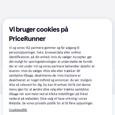
Vi bruger cookies på
PriceRunner
Vi og vores
152
partnere gemmer og får adgang til
personoplysninger, f.eks. browserdata eller unikke
identifikatorer, på din enhed. Hvis du vælger Accepter, gør
det muligt for sporingsteknologier at understøtte de formål,
der er vist under »Vi og vores partnere behandler datafor at
levere«. Hvis du vælger Afvis alle eller trækker dit
Produktet fås også hos 
1
butik
, som ikke er betalende 
samtykke tilbage, deaktiveres de. Hvis trackere er
Vis alle
kunde i denne kategori.
deaktiveret, er noget indhold og annoncer, du ser, muligvis
ikke så relevant for dig. Du kan til enhver tid få vist denne
menu igen for at ændre dine valg eller trække samtykke
tilbage når som helst ved at klikke Indstillinger på linket
Relaterede produkter
nederst på websiden. Dine valg vil have virkning i vores
Website. Se vores privatliv politik for at få flere oplysninger.
Se vores forslag til andre produkter, der matcher dine 
Cookiepolitik
interesser.
Vis alle