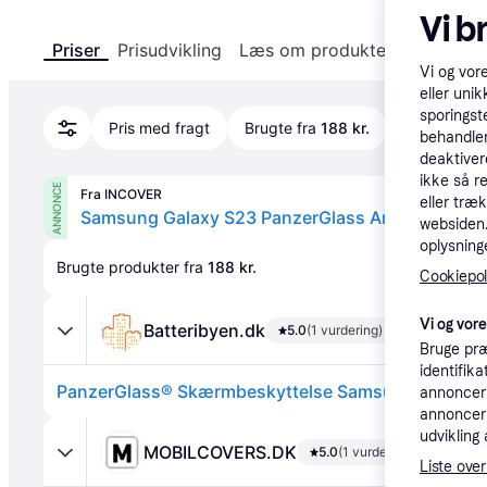
Vi b
Priser
Prisudvikling
Læs om produktet
Specifika
Vi og vor
eller unik
sporingst
Pris med fragt
Brugte fra
188 kr.
behandler
deaktiver
ikke så r
ANNONCE
Fra INCOVER
eller træ
websiden. 
oplysninge
Brugte produkter fra 
188 kr.
Cookiepoli
Vi og vor
Batteribyen.dk
5.0
(1 vurdering)
Bruge præ
identifik
annonceri
annonceri
udvikling 
MOBILCOVERS.DK
5.0
(1 vurdering)
Liste over