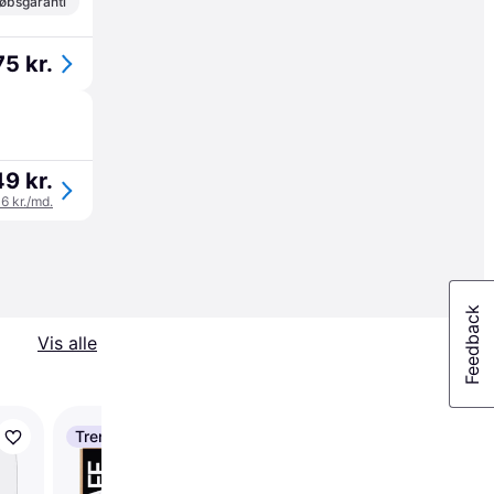
øbsgaranti
5 kr.
9 kr.
16 kr./md.
Vis alle
Trender
PanzerGlass AntiBacte