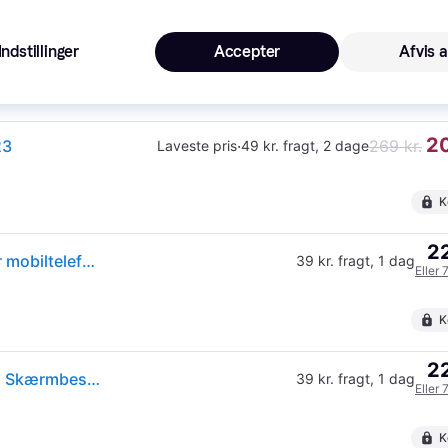
20
259 kr.
Samsung Galaxy S23 PanzerGlass AntiBacterial Ultra Wide Fit Skærmbeskyttelse - EasyAligner - Diamond Strength - Gennemsigtig
29 kr. fragt
,
1 dag
Eller 
Indstillinger
Accepter
Afvis a
Købsgaranti
Gyldig ind
20
23
·
269 kr.
Laveste pris
49 kr. fragt
,
2 dage
K
22
(ComputerSalg) PanzerGlass™ | Skærmbeskytter for mobiltelefon - Ultra-Wide Fit | Samsung Galaxy S23
39 kr. fragt
,
1 dag
Eller 
K
22
PanzerGlass Ultra-Wide Fit Samsung Galaxy S23 5G Skærmbeskyttelse
39 kr. fragt
,
1 dag
Eller 
K