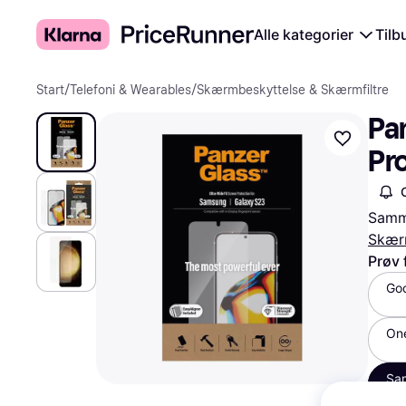
Alle kategorier
Tilb
Start
/
Telefoni & Wearables
/
Skærmbeskyttelse & Skærmfiltre
Pan
Pr
Samme
Skærm
Prøv 
Goo
On
Sa