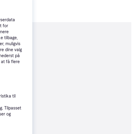
wserdata
t for
tnere
moveret
e tilbage,
r, muligvis
re dine valg
59 kr.
 nederst på
 86 kr./md.
 at få flere
e produkter
øbsgaranti
stika til
2 kr.
. Tilpasset
ser og
dtil 9. aug.