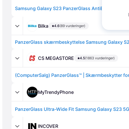
Bilka
4.6
(89 vurderinger)
PanzerGlass skærmbeskyttelse Samsung Galaxy S
CS MEGASTORE
4.5
(1863 vurderinger)
Annonce
MyTrendyPhone
INCOVER