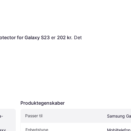
otector for Galaxy S23
 er 
202 kr.
 Det 
Produktegenskaber
Passer til
a-
Samsung Ga
Enhedstype
axy 
Mobiltelefon