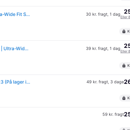
25
Samsung Galaxy S23 PanzerGlass AntiBacterial Ultra-Wide Fit Skærmbeskyttelsesglas - EasyAligner - Diamond Strength - Gennemsigtig
30 kr. fragt
,
1 dag
Eller 
K
25
PanzerGlass Screen Protector Samsung Galaxy S23 | Ultra-Wide Fit w. EasyAligner
39 kr. fragt
,
1 dag
Eller 
K
26
PanzerGlass skærmbeskyttelse Samsung Galaxy S23 (På lager i butik)
49 kr. fragt
,
3 dage
K
25
59 kr. fragt