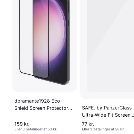
dbramante1928 Eco-
SAFE. by PanzerGlass
Shield Screen Protector
Ultra-Wide Fit Screen
for Galaxy S23
Protector for Galaxy
159 kr.
77 kr.
S22/S23 50-Pcs
Eller 3 betalinger af 53 kr.
Eller 3 betalinger af 26 kr.