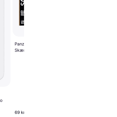
Standard Fit Screen
Protector for iPhone 
Pro
PanzerGlass Safe
Skærmbeskyttelse iPhone
17 Pro
ro
69 kr.
49 kr.