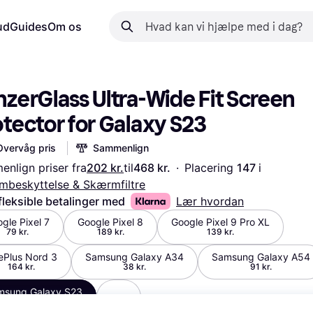
ud
Guides
Om os
zerGlass Ultra-Wide Fit Screen 
otector for Galaxy S23
Overvåg pris
Sammenlign
nlign priser fra
202 kr.
til
468 kr.
·
Placering 
147 
i 
beskyttelse & Skærmfiltre
fleksible betalinger med
Lær hvordan
gle Pixel 7
Google Pixel 8
Google Pixel 9 Pro XL
79 kr.
189 kr.
139 kr.
ePlus Nord 3
Samsung Galaxy A34
Samsung Galaxy A54
164 kr.
38 kr.
91 kr.
msung Galaxy S23
202 kr.