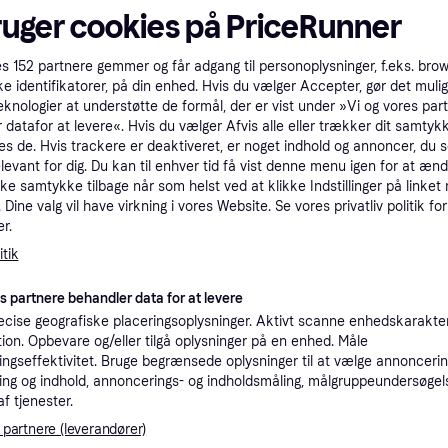
ruger cookies på PriceRunner
tioner
es
152
partnere gemmer og får adgang til personoplysninger, f.eks. bro
ke identifikatorer, på din enhed. Hvis du vælger Accepter, gør det mulig
eknologier at understøtte de formål, der er vist under »Vi og vores par
Pro
 datafor at levere«. Hvis du vælger Afvis alle eller trækker dit samtykk
es de. Hvis trackere er deaktiveret, er noget indhold og annoncer, du se
elevant for dig. Du kan til enhver tid få vist denne menu igen for at ænd
2
kke samtykke tilbage når som helst ved at klikke Indstillinger på linket
30 kr. fragt
,
1 dag
Samsung Galaxy S23 PanzerGlass AntiBacterial Ultra-Wide Fit Skærmbeskyttelsesglas - EasyAligner - Diamond Strength - Gennemsigtig
Eller
Dine valg vil have virkning i vores Website. Se vores privatliv politik for
r.
Vis 2 brugt
tik
es partnere behandler data for at levere
K
cise geografiske placeringsoplysninger. Aktivt scanne enhedskarakteri
ation. Opbevare og/eller tilgå oplysninger på en enhed. Måle
20
PanzerGlass® Skærmbeskyttelse Samsung Galaxy S23 | Ultra-Wide Fit m. EasyAligner
·
Laveste pris
39 kr. fragt
,
1-2 dage
ngseffektivitet. Bruge begrænsede oplysninger til at vælge annoncering
ng og indhold, annoncerings- og indholdsmåling, målgruppeundersøgel
af tjenester.
Købsgaranti
Gyldig in
 partnere (leverandører)