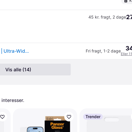
K
27
45 kr. fragt
,
2 dage
34
PanzerGlass Screen Protector Samsung Galaxy S23 | Ultra-Wide Fit w. EasyAligner
Fri fragt
,
1-2 dage
Eller 1
Vis alle (14)
 interesser.
Trender