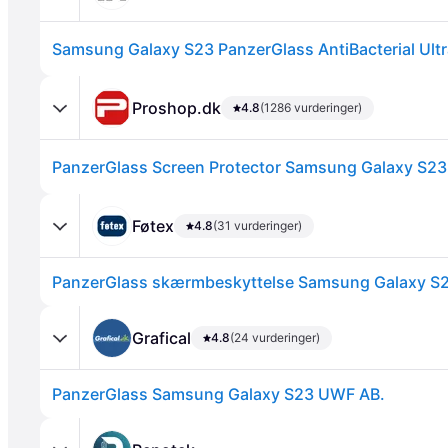
Proshop.dk
4.8
(1286 vurderinger)
Føtex
4.8
(31 vurderinger)
Annonce
Grafical
4.8
(24 vurderinger)
PanzerGlass Samsung Galaxy S23 UWF AB.