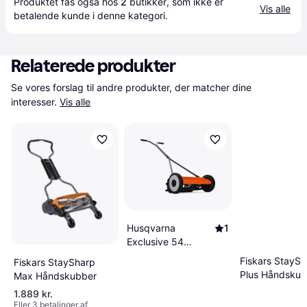
Produktet fås også hos 
2
butikker
, som ikke er 
Vis alle
betalende kunde i denne kategori.
Relaterede produkter
Se vores forslag til andre produkter, der matcher dine 
interesser.
Vis alle
Husqvarna
1
Exclusive 54
Håndskubber
Fiskars StaySh
Fiskars StaySharp
Plus Håndskub
Max Håndskubber
1.889 kr.
Eller 3 betalinger af