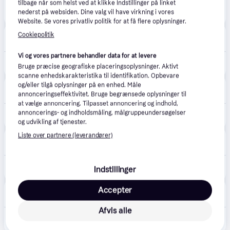
tilbage når som helst ved at klikke Indstillinger på linket
1.155 kr.
ALKO Gudenaa håndskubber GU 400.
nederst på websiden. Dine valg vil have virkning i vores
Website. Se vores privatliv politik for at få flere oplysninger.
Bilka
Cookiepolitik
4.6
(89)
49 kr. fragt
,
3 dage
Vi og vores partnere behandler data for at levere
1.199 kr.
Gudenaa GU 400 - cylinderplæneklipper
Bruge præcise geografiske placeringsoplysninger. Aktivt
scanne enhedskarakteristika til identifikation. Opbevare
og/eller tilgå oplysninger på en enhed. Måle
Føtex
4.8
(31)
annonceringseffektivitet. Bruge begrænsede oplysninger til
49 kr. fragt
,
3 dage
at vælge annoncering. Tilpasset annoncering og indhold,
annoncerings- og indholdsmåling, målgruppeundersøgelser
1.299 kr.
Gudenaa GU 400 - cylinderplæneklipper
og udvikling af tjenester.
Liste over partnere (leverandører)
Homeshop.dk
4.0
(1)
49 kr. fragt
,
2-5 dage
1.445 kr.
AL-KO Gudenaa GU 400 Cylinderklipper - 130108
Indstillinger
BAUHAUS
Accepter
5.0
(3)
·
Laveste pris
539 kr. fragt
,
5 dage
Afvis alle
987 kr.
AL-KO cylinderklipper Gudenaa GU 400