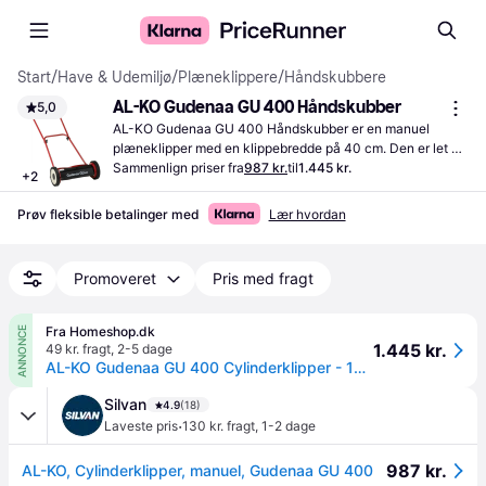
Start
/
Have & Udemiljø
/
Plæneklippere
/
Håndskubbere
AL-KO Gudenaa GU 400 Håndskubber
5,0
AL-KO Gudenaa GU 400 Håndskubber er en manuel 
plæneklipper med en klippebredde på 40 cm. Den er let at 
skubbe og velegnet til mindre haver uden behov for strøm.
Sammenlign priser fra
987 kr.
til
1.445 kr.
+
2
Prøv fleksible betalinger med
Lær hvordan
Promoveret
Pris med fragt
Fra Homeshop.dk
ANNONCE
1.445 kr.
49 kr. fragt
,
2-5 dage
AL-KO Gudenaa GU 400 Cylinderklipper - 130108
Silvan
4.9
(18)
·
Laveste pris
130 kr. fragt
,
1-2 dage
987 kr.
AL-KO, Cylinderklipper, manuel, Gudenaa GU 400