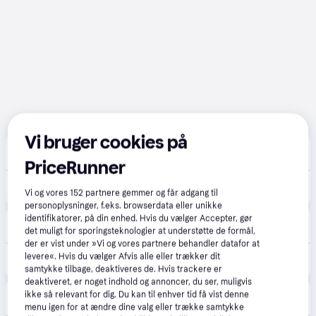
Vi bruger cookies på
Merlin
4.7
(161)
Fri fragt
,
1-2 dage
PriceRunner
1.188 kr.
AL-KO Cylinderklipper Gudenaa GU 400
Vi og vores
152
partnere gemmer og får adgang til
Eller 3 betalinger af 396 kr.
personoplysninger, f.eks. browserdata eller unikke
happii.dk
identifikatorer, på din enhed. Hvis du vælger Accepter, gør
4.7
(127)
33 kr. fragt
,
1-2 dage
det muligt for sporingsteknologier at understøtte de formål,
der er vist under »Vi og vores partnere behandler datafor at
1.155 kr.
levere«. Hvis du vælger Afvis alle eller trækker dit
AL-KO Cylinderklipper Gudenaa GU 400
Eller 3 betalinger af 385 kr.
samtykke tilbage, deaktiveres de. Hvis trackere er
deaktiveret, er noget indhold og annoncer, du ser, muligvis
MKnorth
5.0
(3)
ikke så relevant for dig. Du kan til enhver tid få vist denne
65 kr. fragt
,
6-7 dage
menu igen for at ændre dine valg eller trække samtykke