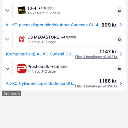
10-4
4.7
(1561)
45 kr. fragt
,
1-2 dage
999 kr.
AL-KO plæneklipper håndskubber Gudenaa GU 400 cylinder 40 130108
CS MEGASTORE
4.5
(1861)
Fri fragt
,
4-5 dage
1.147 kr.
(ComputerSalg) AL-KO Gudenå GU 400 Cylinderklipper
Eller 3 betalinger af 382 kr.
Proshop.dk
4.8
(1280)
Fri fragt
,
1-2 dage
1.188 kr.
AL-KO Cylinderklipper Gudenaa GU 400
Eller 3 betalinger af 396 kr.
Annonce