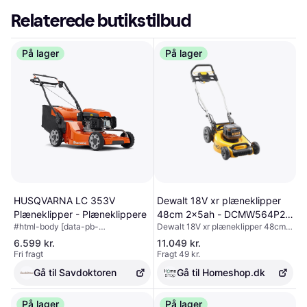
Relaterede butikstilbud
På lager
På lager
HUSQVARNA LC 353V
Dewalt 18V xr plæneklipper
Plæneklipper - Plæneklippere
48cm 2x5ah - DCMW564P2-
#html-body [data-pb-
Dewalt 18V xr plæneklipper 48cm
QW ✓ På lager - klar til
style=RDO24HU]{justify-
2x5ah - DCMW564P2-QW
levering og afhentning
6.599 kr.
11.049 kr.
content:flex-start;display:flex;flex-
Højtydende batteridrevet
Fri fragt
Fragt 49 kr.
direction:column;background-
græsslåmaskine fra DeWalt med en
position:left top;background-
klippebredde på 48 cm.
Gå til Savdoktoren
Gå til Homeshop.dk
size:cover;background-repeat:no-
Græsslåmaskinen leverer
repeat;background-
professionel ydelse på batteri ved
attachment:scroll} Variabel
På lager
hjælp af de to kraftige 18 V XR
På lager