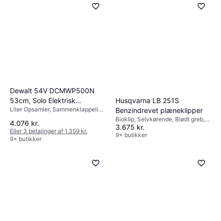
Dewalt 54V DCMWP500N
Husqvarna LB 251S
53cm, Solo Elektrisk
Liter Opsamler, Sammenklappeligt
Benzindrevet plæneklipper
plæneklipper
håndtag
Bioklip, Selvkørende, Blødt greb,
4.076 kr.
3.675 kr.
Sammenklappeligt håndtag,
Eller 3 betalinger af 1.359 kr.
Klippebredde (maks) 51 cm
9+ butikker
9+ butikker