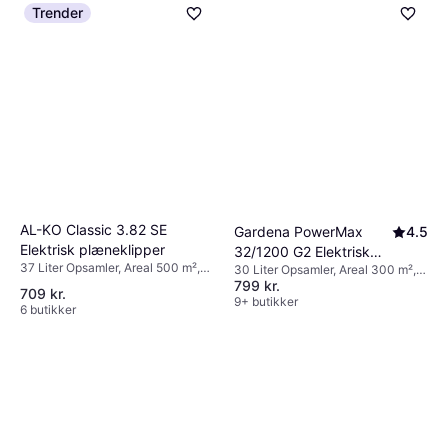
Trender
AL-KO Classic 3.82 SE
Gardena PowerMax
4.5
Elektrisk plæneklipper
32/1200 G2 Elektrisk
37 Liter Opsamler, Areal 500 m²,
30 Liter Opsamler, Areal 300 m²,
plæneklipper
Sammenklappeligt håndtag,
799 kr.
Sammenklappeligt håndtag,
709 kr.
Klippebredde (maks) 38 cm
Justerbar håndtagshøjde,
9+ butikker
6 butikker
Klippebredde (maks) 32 cm