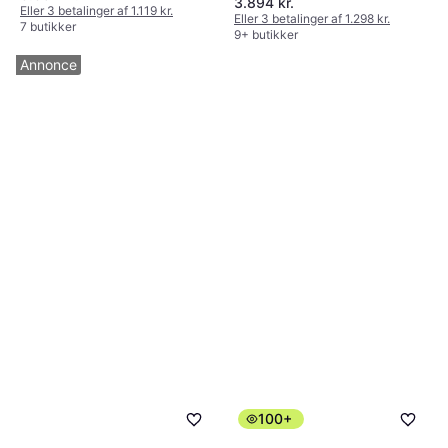
3.894 kr.
Klippebredde (maks) 44 cm
Eller 3 betalinger af 1.119 kr.
Eller 3 betalinger af 1.298 kr.
7 butikker
9+ butikker
Annonce
100+