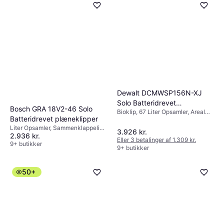
Dewalt DCMWSP156N-XJ
Solo Batteridrevet
Bosch GRA 18V2-46 Solo
Bioklip, 67 Liter Opsamler, Areal
plæneklipper
Batteridrevet plæneklipper
800 m², Blødt greb,
Sammenklappeligt håndtag,
Liter Opsamler, Sammenklappeligt
3.926 kr.
2.936 kr.
Justerbar hastighed, Justerbar
håndtag
Eller 3 betalinger af 1.309 kr.
håndtagshøjde, Selvkørende,
9+ butikker
9+ butikker
Klippebredde (maks) 53 cm
50+