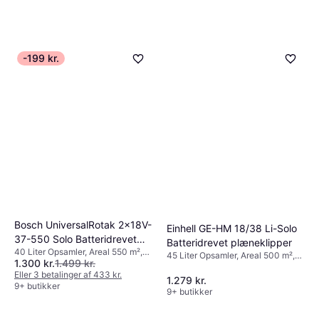
-199 kr.
Bosch UniversalRotak 2x18V-
Einhell GE-HM 18/38 Li-Solo
37-550 Solo Batteridrevet
Batteridrevet plæneklipper
40 Liter Opsamler, Areal 550 m²,
plæneklipper
45 Liter Opsamler, Areal 500 m²,
1.300 kr.
1.499 kr.
Sammenklappeligt håndtag,
Klippebredde (maks) 38 cm
Klippebredde (maks) 37 cm
Eller 3 betalinger af 433 kr.
1.279 kr.
9+ butikker
9+ butikker