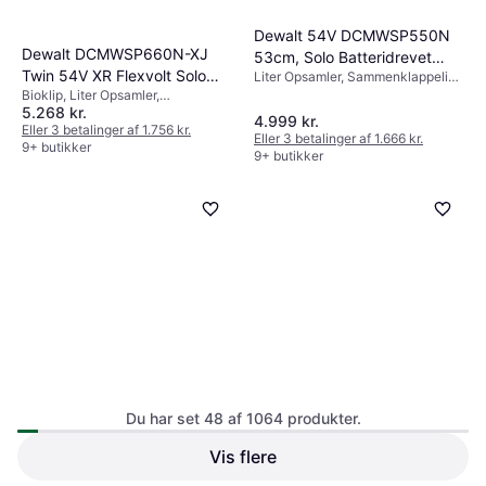
Dewalt 54V DCMWSP550N
Dewalt DCMWSP660N-XJ
53cm, Solo Batteridrevet
Twin 54V XR Flexvolt Solo
Liter Opsamler, Sammenklappeligt
plæneklipper
håndtag
Bioklip, Liter Opsamler,
Batteridrevet plæneklipper
5.268 kr.
Sammenklappeligt håndtag,
4.999 kr.
Klippebredde (maks) 53 cm
Eller 3 betalinger af 1.756 kr.
Eller 3 betalinger af 1.666 kr.
9+ butikker
9+ butikker
Husqvarna NovoLette
2
Silent 540 Håndskubber
Du har set 48 af 1064 produkter.
Blødt greb, Sammenklappeligt
håndtag, Klippebredde (maks) 40
Vis flere
Bosch AdvancedRotak 36V-
cm
44-750 (1x4.0Ah)