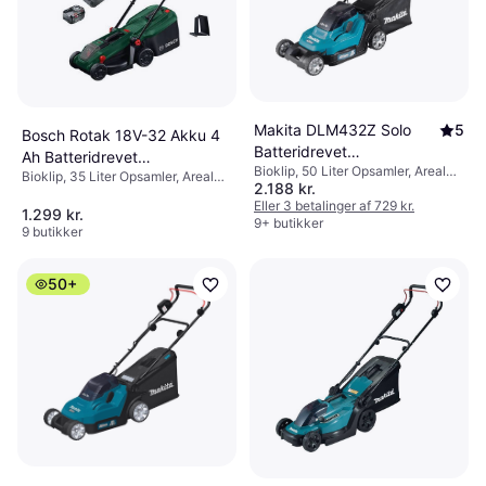
Makita DLM432Z Solo
5
Bosch Rotak 18V-32 Akku 4
Batteridrevet
Ah Batteridrevet
Bioklip, 50 Liter Opsamler, Areal
plæneklipper
Bioklip, 35 Liter Opsamler, Areal
plæneklipper
2.188 kr.
575 m², Blødt greb, Klippebredde
150 m², Sammenklappeligt
(maks) 43 cm
Eller 3 betalinger af 729 kr.
håndtag, Klippebredde (maks) 32
1.299 kr.
9+ butikker
cm
9 butikker
50+