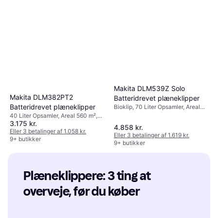
Makita DLM539Z Solo
Makita DLM382PT2
Batteridrevet plæneklipper
Batteridrevet plæneklipper
Bioklip, 70 Liter Opsamler, Areal
800 m², Selvkørende, Justerbar
40 Liter Opsamler, Areal 560 m²,
håndtagshøjde, Klippebredde
3.175 kr.
Sammenklappeligt håndtag,
4.858 kr.
(maks) 53 cm
Klippebredde (maks) 38 cm
Eller 3 betalinger af 1.058 kr.
Eller 3 betalinger af 1.619 kr.
9+ butikker
9+ butikker
Plæneklippere: 3 ting at 
overveje, før du køber