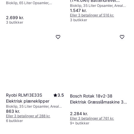
(1x4.0Ah) Batteridrevet
Bioklip, 65 Liter Opsamler,
plæneklipper
Bioklip, 35 Liter Opsamler, Areal
plæneklipper
Justerbar håndtagshøjde,
1.547 kr.
150 m², Justerbar håndtagshøjde,
Selvkørende, Blødt greb, Elstart,
Klippebredde (maks) 33 cm
Eller 3 betalinger af 516 kr.
Klippebredde (maks) 46 cm
2.699 kr.
3 butikker
3 butikker
Ryobi RLM13E33S
3.5
Bosch Rotak 18v2-38
Elektrisk plæneklipper
Elektrisk Græsslåmaskine 38
Bioklip, 35 Liter Opsamler, Areal
cm Batteridrevet
863 kr.
400 m², Justerbar håndtagshøjde,
2.284 kr.
plæneklipper
Sammenklappeligt håndtag,
Eller 3 betalinger af 288 kr.
Eller 3 betalinger af 761 kr.
Klippebredde (maks) 33 cm
6 butikker
9+ butikker