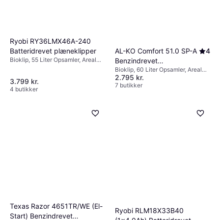
Ryobi RY36LMX46A-240
Batteridrevet plæneklipper
AL-KO Comfort 51.0 SP-A
4
Bioklip, 55 Liter Opsamler, Areal
Benzindrevet
2000 m², Klippebredde (maks) 46
Bioklip, 60 Liter Opsamler, Areal
plæneklipper
cm
2.795 kr.
1800 m², Selvkørende,
3.799 kr.
Klippebredde (maks) 51 cm
7 butikker
4 butikker
Texas Razor 4651TR/WE (El-
Ryobi RLM18X33B40
Start) Benzindrevet