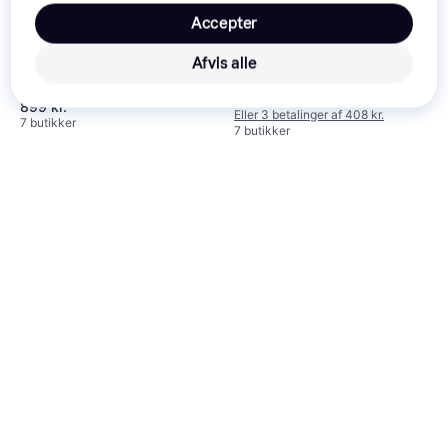
plæneklipper
Klippebredde (maks) 32 cm
Accepter
Flymo Simpliglide 360
4.1
Afvis alle
Elektrisk plæneklipper
Sammenklappeligt håndtag,
1.224 kr.
899 kr.
Klippebredde (maks) 36 cm
Eller 3 betalinger af 408 kr.
7 butikker
7 butikker