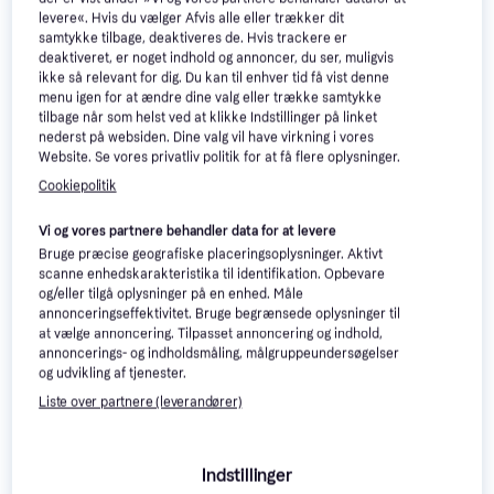
levere«. Hvis du vælger Afvis alle eller trækker dit
samtykke tilbage, deaktiveres de. Hvis trackere er
deaktiveret, er noget indhold og annoncer, du ser, muligvis
Bosch UniversalRotak 2x18V-
ikke så relevant for dig. Du kan til enhver tid få vist denne
Bosch Rotak 18V2-43
37-550 (2x4.0Ah)
menu igen for at ændre dine valg eller trække samtykke
Batteridrevet plæneklipper
40 Liter Opsamler, Areal 550 m²,
tilbage når som helst ved at klikke Indstillinger på linket
Batteridrevet plæneklipper
2.347 kr.
Sammenklappeligt håndtag,
nederst på websiden. Dine valg vil have virkning i vores
1.988 kr.
Klippebredde (maks) 37 cm
Eller 3 betalinger af 782 kr.
Website. Se vores privatliv politik for at få flere oplysninger.
Eller 3 betalinger af 663 kr.
9+ butikker
9+ butikker
Cookiepolitik
Vi og vores partnere behandler data for at levere
Bruge præcise geografiske placeringsoplysninger. Aktivt
scanne enhedskarakteristika til identifikation. Opbevare
og/eller tilgå oplysninger på en enhed. Måle
annonceringseffektivitet. Bruge begrænsede oplysninger til
at vælge annoncering. Tilpasset annoncering og indhold,
annoncerings- og indholdsmåling, målgruppeundersøgelser
og udvikling af tjenester.
Liste over partnere (leverandører)
Bosch CityMower 18V-
4.8
32-300 Solo
Indstillinger
31 Liter Opsamler, Areal 300 m²,
Batteridrevet
Sammenklappeligt håndtag,