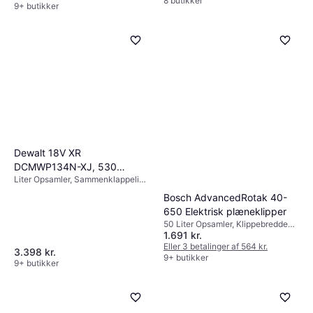
håndtag, Klippebredde (maks) 45
8 butikker
9+ butikker
cm
Dewalt 18V XR
DCMWP134N-XJ, 530
Liter Opsamler, Sammenklappeligt
Batteridrevet plæneklipper
håndtag
Bosch AdvancedRotak 40-
650 Elektrisk plæneklipper
50 Liter Opsamler, Klippebredde
1.691 kr.
(maks) 40 cm
Eller 3 betalinger af 564 kr.
3.398 kr.
9+ butikker
9+ butikker