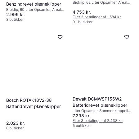
passer bedst til din livsstil og
Bioklip, 62 Liter Opsamler, Areal
Benzindrevet plæneklipper
800 m², Selvkørende,
vedligeholdelsesevner.
Bioklip, 60 Liter Opsamler, Areal
4.753 kr.
Sammenklappeligt håndtag,
2.999 kr.
1800 m², Justerbar
Eller 3 betalinger af 1.584 kr.
Klippebredde (maks) 48 cm
håndtagshøjde, Selvkørende,
8 butikker
9+ butikker
Blødt greb, Sammenklappeligt
håndtag, Elstart, Klippebredde
(maks) 51 cm
Dewalt DCMWSP156W2
Bosch ROTAK18V2-38
Batteridrevet plæneklipper
Batteridrevet plæneklipper
Liter Opsamler, Sammenklappeligt
7.298 kr.
håndtag
Eller 3 betalinger af 2.433 kr.
2.023 kr.
5 butikker
8 butikker