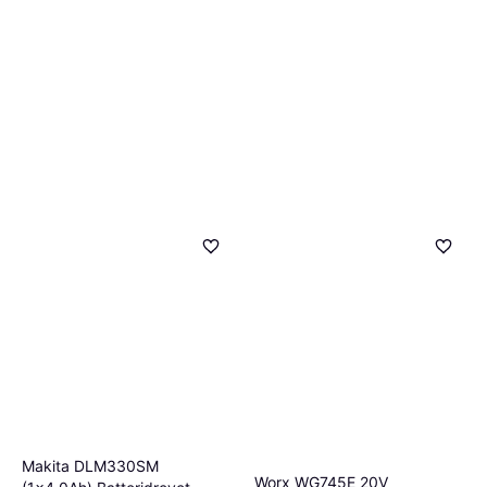
Makita DLM330SM
Worx WG745E 20V