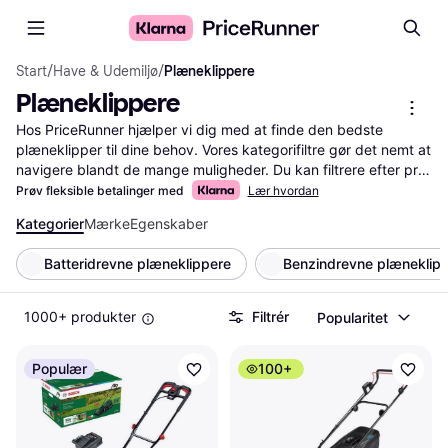
Start
/
Have & Udemiljø
/
Plæneklippere
Plæneklippere
Hos PriceRunner hjælper vi dig med at finde den bedste 
plæneklipper til dine behov. Vores kategorifiltre gør det nemt at 
navigere blandt de mange muligheder. Du kan filtrere efter pris, 
mærke, type og meget mere. Sammenlign produkter og priser 
Prøv fleksible betalinger med
Lær hvordan
for at sikre, at du får mest værdi for pengene. Læs 
Kategorier
Mærke
Egenskaber
brugeranmeldelser for at få indblik i andres erfaringer med 
forskellige modeller. Med vores tjeneste bliver det lettere for 
Batteridrevne plæneklippere
Benzindrevne plæneklip
dig at træffe den rigtige beslutning. Uanset om du søger en 
elektrisk, benzindrevet eller batteridrevet plæneklipper, så 
guider vi dig til det rette valg. Brug vores 
1000+ produkter
Filtrér
Popularitet
sammenligningsfunktion til hurtigt at se forskelle mellem 
produkter og find den plæneklipper, der passer bedst til din 
Populær
100+
have.
Mere om plæneklippere »