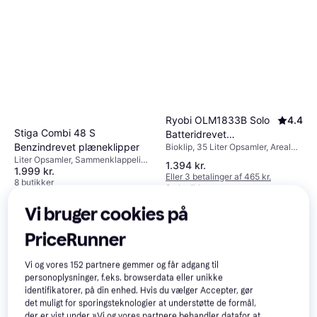
Ryobi OLM1833B Solo
4.4
Stiga Combi 48 S
Batteridrevet
Benzindrevet plæneklipper
Bioklip, 35 Liter Opsamler, Areal
plæneklipper
500 m², Justerbar håndtagshøjde,
Liter Opsamler, Sammenklappeligt
1.394 kr.
Sammenklappeligt håndtag,
1.999 kr.
håndtag, Selvkørende
Eller 3 betalinger af 465 kr.
Klippebredde (maks) 33 cm
8 butikker
9+ butikker
Vi bruger cookies på
PriceRunner
Vi og vores
152
partnere gemmer og får adgang til
personoplysninger, f.eks. browserdata eller unikke
identifikatorer, på din enhed. Hvis du vælger Accepter, gør
det muligt for sporingsteknologier at understøtte de formål,
der er vist under »Vi og vores partnere behandler datafor at