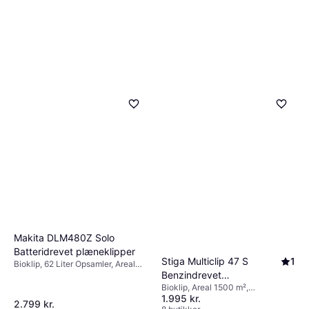
Makita DLM480Z Solo
Batteridrevet plæneklipper
Stiga Multiclip 47 S
1
Bioklip, 62 Liter Opsamler, Areal
Benzindrevet
800 m², Justerbar håndtagshøjde,
Sammenklappeligt håndtag,
Bioklip, Areal 1500 m²,
plæneklipper
Klippebredde (maks) 48 cm
1.995 kr.
Selvkørende, Sammenklappeligt
2.799 kr.