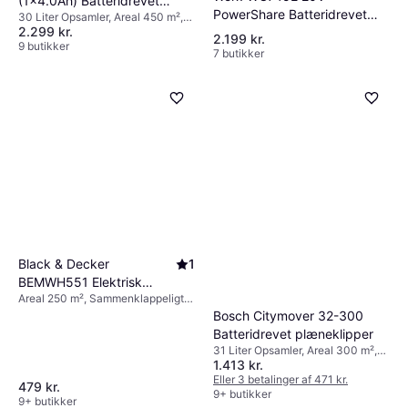
(1x4.0Ah) Batteridrevet
PowerShare Batteridrevet
30 Liter Opsamler, Areal 450 m²,
plæneklipper
2.299 kr.
Justerbar håndtagshøjde, Blødt
plæneklipper
2.199 kr.
greb, Sammenklappeligt håndtag,
9 butikker
7 butikker
Elstart, Klippebredde (maks) 33
cm
Black & Decker
1
BEMWH551 Elektrisk
Areal 250 m², Sammenklappeligt
plæneklipper
håndtag, Klippebredde (maks) 30
Bosch Citymover 32-300
cm
Batteridrevet plæneklipper
31 Liter Opsamler, Areal 300 m²,
1.413 kr.
Klippebredde (maks) 32 cm
Eller 3 betalinger af 471 kr.
479 kr.
9+ butikker
9+ butikker