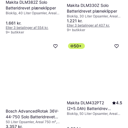
Makita DLM382Z Solo
Makita DLM330Z Solo
Batteridrevet plæneklipper
Batteridrevet plæneklipper
Bioklip, 40 Liter Opsamler, Areal
Bioklip, 30 Liter Opsamler, Areal
560 m², Blødt greb, Elstart,
1.221 kr.
270 m², Sammenklappeligt
Klippebredde (maks) 38 cm
1.661 kr.
håndtag, Klippebredde (maks) 33
Eller 3 betalinger af 407 kr.
Eller 3 betalinger af 554 kr.
cm
9+ butikker
9+ butikker
50+
Makita DLM432PT2
4.5
(2x5.0Ah) Batteridrevet
Bosch AdvancedRotak 36V-
Bioklip, 50 Liter Opsamler, Areal
plæneklipper
44-750 Solo Batteridrevet
575 m², Justerbar håndtagshøjde,
50 Liter Opsamler, Areal 750 m²,
plæneklipper
Klippebredde (maks) 43 cm
3.357 kr.
Sammenklappeligt håndtag,