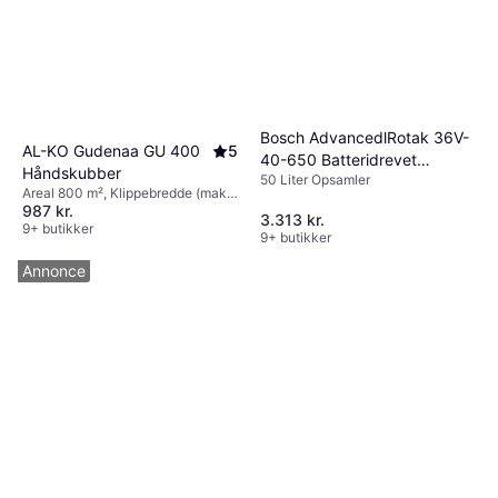
Bosch AdvancedlRotak 36V-
AL-KO Gudenaa GU 400
5
40-650 Batteridrevet
Håndskubber
50 Liter Opsamler
plæneklipper
Areal 800 m², Klippebredde (maks)
987 kr.
40 cm
3.313 kr.
9+ butikker
9+ butikker
Annonce