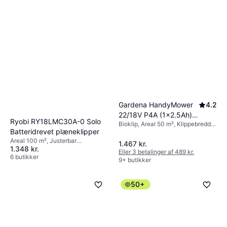
Gardena HandyMower
4.2
22/18V P4A (1x2.5Ah)
Ryobi RY18LMC30A-0 Solo
Bioklip, Areal 50 m², Klippebredde
Batteridrevet
Batteridrevet plæneklipper
(maks) 22 cm
plæneklipper
Areal 100 m², Justerbar
1.467 kr.
1.348 kr.
håndtagshøjde, Klippebredde
Eller 3 betalinger af 489 kr.
(maks) 30 cm
6 butikker
9+ butikker
50+