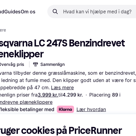
ud
Guides
Om os
ere
sqvarna LC 247S Benzindrevet 
æneklipper
Overvåg pris
Sammenlign
arna tilbyder denne græsslåmaskine, som er benzindrevet, 
 ledning at fumle med. Den klipper godt uden at være for s
lippebredde på 47 cm.
Læs mere
nlign priser fra
3.999 kr.
til
4.299 kr.
·
Placering 
89 
i 
ndrevne plæneklippere
fleksible betalinger med
Lær hvordan
ruger cookies på PriceRunner