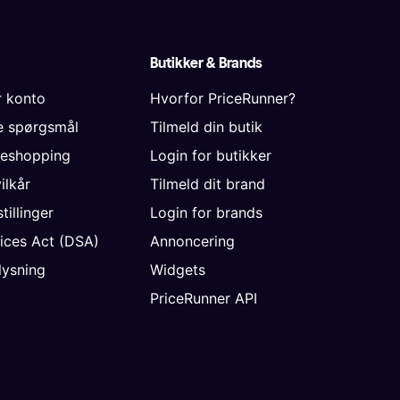
Butikker & Brands
r konto
Hvorfor PriceRunner?
de spørgsmål
Tilmeld din butik
neshopping
Login for butikker
vilkår
Tilmeld dit brand
tillinger
Login for brands
vices Act (DSA)
Annoncering
ysning
Widgets
PriceRunner API