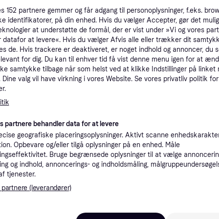
tioner
es
152
partnere gemmer og får adgang til personoplysninger, f.eks. bro
ke identifikatorer, på din enhed. Hvis du vælger Accepter, gør det mulig
eknologier at understøtte de formål, der er vist under »Vi og vores par
 datafor at levere«. Hvis du vælger Afvis alle eller trækker dit samtykk
Pro
es de. Hvis trackere er deaktiveret, er noget indhold og annoncer, du se
elevant for dig. Du kan til enhver tid få vist denne menu igen for at ænd
kke samtykke tilbage når som helst ved at klikke Indstillinger på linket
Dine valg vil have virkning i vores Website. Se vores privatliv politik for
3.9
499 kr. fragt
,
1-2 dage
r.
tik
K
es partnere behandler data for at levere
cise geografiske placeringsoplysninger. Aktivt scanne enhedskarakteri
3.99
·
Laveste pris
499 kr. fragt
,
1-2 dage
ation. Opbevare og/eller tilgå oplysninger på en enhed. Måle
ngseffektivitet. Bruge begrænsede oplysninger til at vælge annoncering
ng og indhold, annoncerings- og indholdsmåling, målgruppeundersøgel
K
af tjenester.
 partnere (leverandører)
4.29