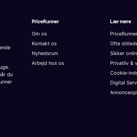
PriceRunner
Lær mere
Om os
PriceRunne
Kontakt os
Ofte stille
gende
Nyhedsrum
Sikker onli
Arbejd hos os
Privatliv & 
uge.
Cookie-inds
når du
unner
Digital Ser
Annonceopl