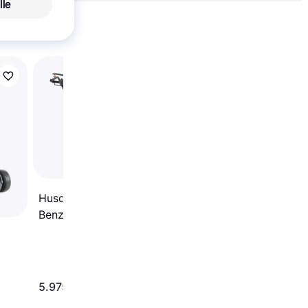
lle
Vis alle
Einhell GC-PM 46/5 S
Benzindrevet
plæneklipper
Husqvarna LC 347VE
Benzindrevet
plæneklipper
5.975 kr.
2.058 kr.