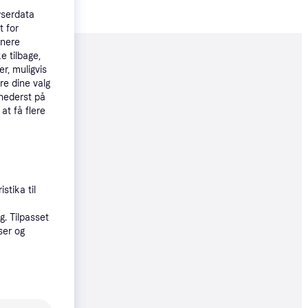
wserdata
t for
tnere
e tilbage,
moveret
r, muligvis
re dine valg
 nederst på
 at få flere
99 kr.
øbsgaranti
stika til
9 kr.
. Tilpasset
ser og
øbsgaranti
9 kr.