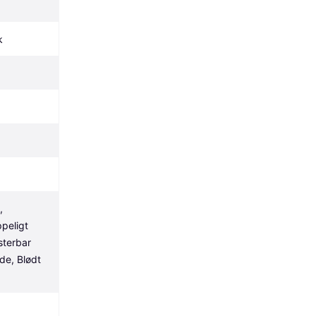
k
 
eligt 
terbar 
e, Blødt 