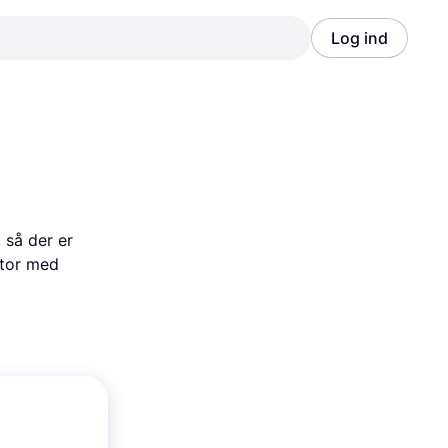
Log ind
Annonce
Annonce
så der er 
tor med 