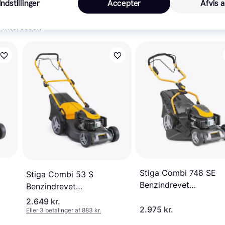
Indstillinger
Accepter
Afvis a
 interesser.
Stiga Combi 748 SE
Stiga Combi 53 S
Benzindrevet
Benzindrevet
plæneklipper
plæneklipper
2.649 kr.
2.975 kr.
Eller 3 betalinger af 883 kr.