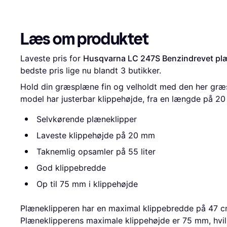
Læs om produktet
Laveste pris for 
Husqvarna LC 247S Benzindrevet pl
bedste pris lige nu blandt 
3
 butikker.
Hold din græsplæne fin og velholdt med den her græ
model har justerbar klippehøjde, fra en længde på 2
Selvkørende plæneklipper
Laveste klippehøjde på 20 mm
Taknemlig opsamler på 55 liter
God klippebredde
Op til 75 mm i klippehøjde
Plæneklipperen har en maximal klippebredde på 47 cm,
Plæneklipperens maximale klippehøjde er 75 mm, hvilk