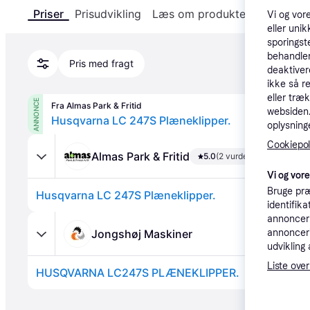
Priser
Prisudvikling
Læs om produktet
Specifika
Vi og vor
eller unik
sporingst
behandler
Pris med fragt
deaktiver
ikke så r
eller træ
ANNONCE
Fra Almas Park & Fritid
websiden. 
Husqvarna LC 247S Plæneklipper.
oplysninge
Cookiepoli
Almas Park & Fritid
5.0
(2 vurderinger)
Vi og vor
Bruge præ
Husqvarna LC 247S Plæneklipper.
identifik
annonceri
Jongshøj Maskiner
annonceri
udvikling 
Liste over
HUSQVARNA LC247S PLÆNEKLIPPER.
Annonce