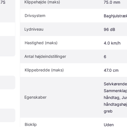
Klippehøjde (maks)
7S 
75.0 mm
Drivsystem
Baghjulstræ
Lydniveau
96 dB
Hastighed (maks)
4.0 km/h
Antal højdeindstillinger
6
Klippebredde (maks)
47.0 cm
Selvkørende,
Sammenklapp
Egenskaber
håndtag, Jus
håndtagshøjd
greb
Bioklip
Uden