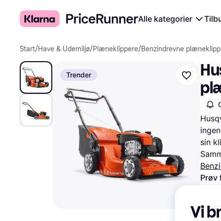
Alle kategorier
Tilb
Start
/
Have & Udemiljø
/
Plæneklippere
/
Benzindrevne plæneklipp
Hu
Trender
pl
Husqv
ingen
sin k
Samme
Benzi
Prøv 
Vi b