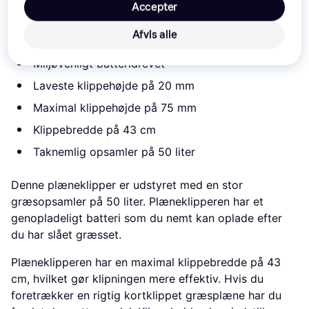
plæneklipper, hvilket både er miljøvenligt og samtidig
Accepter
også godt for din pengepung, da du slipper for at
Afvis alle
købe benzin.
Miljøvenligt batteridrevet
Laveste klippehøjde på 20 mm
Maximal klippehøjde på 75 mm
Klippebredde på 43 cm
Taknemlig opsamler på 50 liter
Denne plæneklipper er udstyret med en stor
græsopsamler på 50 liter. Plæneklipperen har et
genopladeligt batteri som du nemt kan oplade efter
du har slået græsset.
Plæneklipperen har en maximal klippebredde på 43
cm, hvilket gør klipningen mere effektiv. Hvis du
foretrækker en rigtig kortklippet græsplæne har du