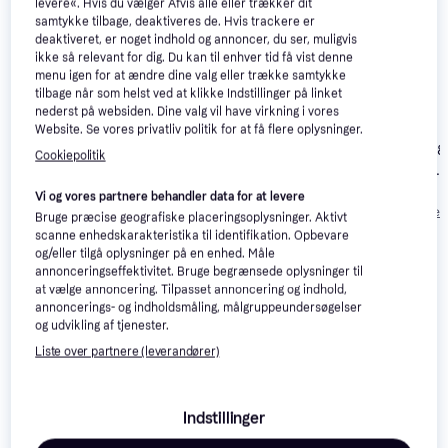
levere«. Hvis du vælger Afvis alle eller trækker dit
samtykke tilbage, deaktiveres de. Hvis trackere er
deaktiveret, er noget indhold og annoncer, du ser, muligvis
ikke så relevant for dig. Du kan til enhver tid få vist denne
menu igen for at ændre dine valg eller trække samtykke
tilbage når som helst ved at klikke Indstillinger på linket
nederst på websiden. Dine valg vil have virkning i vores
Website. Se vores privatliv politik for at få flere oplysninger.
Makita DLM330SM
Bosch GRA 18V2-46
Makita DLM38
(1x4.0Ah)
Cookiepolitik
Solo Batteridrevet
Batteridrevet
Batteridrevet
plæneklipper
plæneklipper
plæneklipper
3.175 kr.
Vi og vores partnere behandler data for at levere
Eller 3 betalinger 
Bruge præcise geografiske placeringsoplysninger. Aktivt
2.936 kr.
2.299 kr.
1.058 kr.
scanne enhedskarakteristika til identifikation. Opbevare
og/eller tilgå oplysninger på en enhed. Måle
annonceringseffektivitet. Bruge begrænsede oplysninger til
Læs om produktet
at vælge annoncering. Tilpasset annoncering og indhold,
annoncerings- og indholdsmåling, målgruppeundersøgelser
Laveste pris for 
Makita DLM432CT2 (2x5.0Ah) 
og udvikling af tjenester.
Batteridrevet plæneklipper
 er 
4.110 kr.
. Det er den 
Liste over partnere (leverandører)
bedste pris lige nu hos 1 butik.
Hold din græsplæne frisk og velholdt med den her
Indstillinger
græsslåmaskine fra Makita. Det er en batteridreven