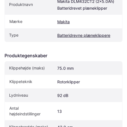
Makita DLM432CT2 (2x5.0Ah) 
Produktnavn
Batteridrevet plæneklipper
Mærke
Makita
Type
Batteridrevne plæneklippere
Produktegenskaber
Klippehøjde (maks)
75.0 mm
Klippeteknik
Rotorklipper
Lydniveau
92 dB
Antal 
13
højdeindstillinger
Klippebredde (maks)