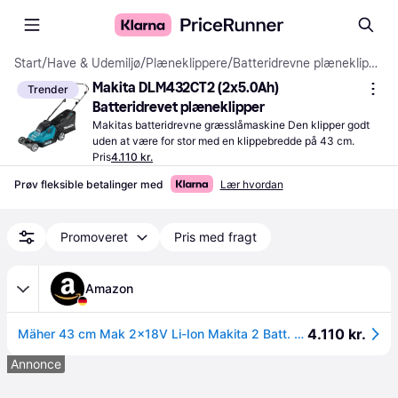
Start
/
Have & Udemiljø
/
Plæneklippere
/
Batteridrevne plæneklippere
Makita DLM432CT2 (2x5.0Ah) 
Trender
Batteridrevet plæneklipper
Makitas batteridrevne græsslåmaskine Den klipper godt 
uden at være for stor med en klippebredde på 43 cm.
Pris
4.110 kr.
Prøv fleksible betalinger med
Lær hvordan
Promoveret
Pris med fragt
Amazon
4.110 kr.
Mäher 43 cm Mak 2x18V Li-Ion Makita 2 Batt. BL1850B + DC18SH Ladegerät - DLM432CT2
Annonce