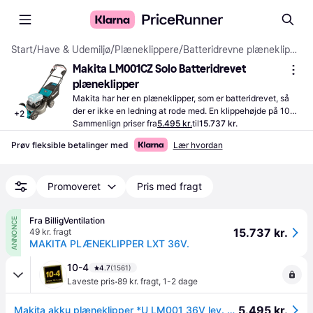
Start
/
Have & Udemiljø
/
Plæneklippere
/
Batteridrevne plæneklippere
Makita LM001CZ Solo Batteridrevet 
plæneklipper
Makita har her en plæneklipper, som er batteridrevet, så 
der er ikke en ledning at rode med. En klippehøjde på 100 
+
2
mm er praktisk, hvis græsset har nået at vokse sig højt.
Sammenlign priser fra
5.495 kr.
til
15.737 kr.
Prøv fleksible betalinger med
Lær hvordan
Promoveret
Pris med fragt
Fra BilligVentilation
ANNONCE
15.737 kr.
49 kr. fragt
MAKITA PLÆNEKLIPPER LXT 36V.
10-4
4.7
(1561)
·
Laveste pris
89 kr. fragt
,
1-2 dage
5.495 kr.
Makita akku plæneklipper *U LM001 36V lev. u/batteri og lader