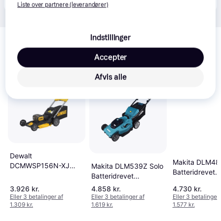
Liste over partnere (leverandører)
Relaterede produkter
Indstillinger
Se vores forslag til andre produkter, der matcher dine 
Accepter
interesser.
Vis alle
Afvis alle
Dewalt
Makita DLM48
DCMWSP156N-XJ
Makita DLM539Z Solo
Batteridrevet
Solo Batteridrevet
Batteridrevet
plæneklipper
plæneklipper
plæneklipper
3.926 kr.
4.858 kr.
4.730 kr.
Eller 3 betalinger af
Eller 3 betalinger af
Eller 3 betalinger 
1.309 kr.
1.619 kr.
1.577 kr.