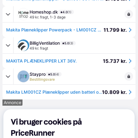
Homeshop.dk
4.0
(1)
49 kr. fragt
,
1-3 dage
11.799 kr.
Makita Plæneklipper Powerpack - LM001CZ ✓ På lager - klar til levering og afhentning
BilligVentilation
5.0
(3)
49 kr. fragt
15.737 kr.
MAKITA PLÆNEKLIPPER LXT 36V.
Staypro
5.0
(4)
Bestillingsvare
10.809 kr.
Makita LM001CZ Plæneklipper uden batteri og oplader
Annonce
Vi bruger cookies på
PriceRunner