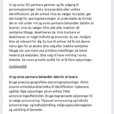
Vi og vores
152
partnere gemmer og får adgang til
personoplysninger, f.eks. browserdata eller unikke
identifikatorer, på din enhed. Hvis du vælger Accepter, gør
det muligt for sporingsteknologier at understøtte de formål,
der er vist under »Vi og vores partnere behandler datafor at
levere«. Hvis du vælger Afvis alle eller trækker dit
samtykke tilbage, deaktiveres de. Hvis trackere er
deaktiveret, er noget indhold og annoncer, du ser, muligvis
ikke så relevant for dig. Du kan til enhver tid få vist denne
menu igen for at ændre dine valg eller trække samtykke
tilbage når som helst ved at klikke Indstillinger på linket
CS MEGASTORE
4.5
(1861)
nederst på websiden. Dine valg vil have virkning i vores
Bestillingsvare
Website. Se vores privatliv politik for at få flere oplysninger.
11.649 kr.
Cookiepolitik
(ComputerSalg) Makita LM001CZ - Græsslåmaskine - ledningfri - 36 V - 2300-2800 opm - 53 cm - 49.5 kg
Eller 3 betalinger af 3.883 kr.
Vi og vores partnere behandler data for at levere
Bels.dk
Bruge præcise geografiske placeringsoplysninger. Aktivt
Bestillingsvare
scanne enhedskarakteristika til identifikation. Opbevare
og/eller tilgå oplysninger på en enhed. Måle
15.737 kr.
Makita Plæneklipper lxt 36v.
annonceringseffektivitet. Bruge begrænsede oplysninger til
at vælge annoncering. Tilpasset annoncering og indhold,
annoncerings- og indholdsmåling, målgruppeundersøgelser
Produktet fås også hos 
1
butik
, som ikke er betalende 
og udvikling af tjenester.
Vis alle
kunde i denne kategori.