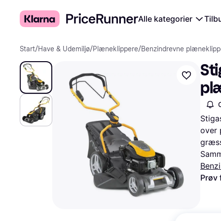
Alle kategorier
Tilb
Start
/
Have & Udemiljø
/
Plæneklippere
/
Benzindrevne plæneklipp
Sti
pl
Stiga
over 
græss
Samme
Benzi
Prøv 