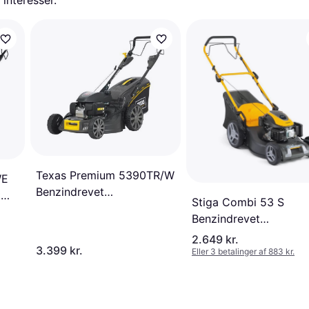
 interesser.
Texas Premium 5390TR/W
WE
Benzindrevet
t
Stiga Combi 53 S
plæneklipper
Benzindrevet
plæneklipper
2.649 kr.
3.399 kr.
Eller 3 betalinger af 883 kr.