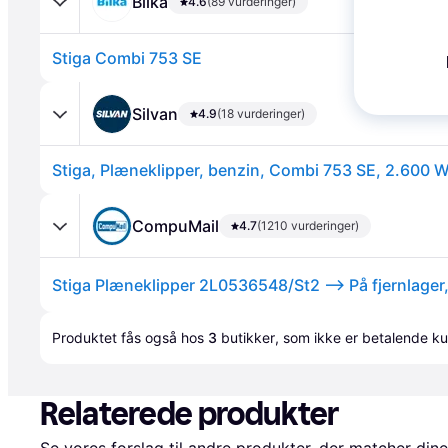
Bilka
4.6
(89 vurderinger)
Stiga Combi 753 SE
Silvan
4.9
(18 vurderinger)
Stiga, Plæneklipper, benzin, Combi 753 SE, 2.600 
Annonce
CompuMail
4.7
(1210 vurderinger)
Annonce
Produktet fås også hos 
3
butikker
, som ikke er betalende ku
Relaterede produkter