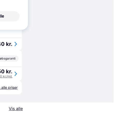
øbsgaranti
9 kr.
lle
0 kr.
øbsgaranti
0 kr.
50 kr./md.
 alle priser
Vis alle