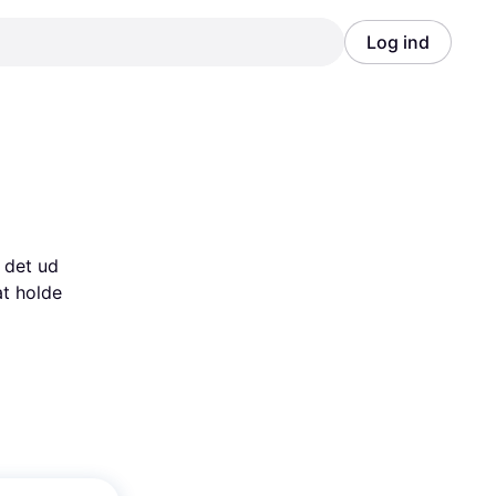
Log ind
Annonce
Annonce
det ud 
t holde 