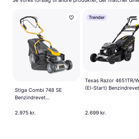
Se vores forslag til andre produkter, der matcher dine
Trender
Texas Razor 4651TR/
(El-Start) Benzindreve
Stiga Combi 748 SE
plæneklipper
Benzindrevet
plæneklipper
2.975 kr.
2.699 kr.