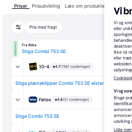
Priser
Prisudvikling
Læs om produktet
Specifika
Vi b
Vi og vor
Pris med fragt
eller unik
sporingst
behandler
ANNONCE
Fra Bilka
deaktiver
Stiga Combi 753 SE
ikke så r
eller træ
websiden. 
10-4
4.7
(1561 vurderinger)
oplysninge
Cookiepoli
Stiga plæneklipper Combi 753 SE elstart 2L053654
Vi og vor
Bruge præ
Føtex
4.8
(31 vurderinger)
identifik
annonceri
Stiga Combi 753 SE
annonceri
udvikling 
Liste over