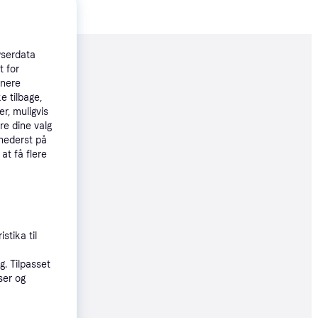
wserdata
moveret
t for
tnere
e tilbage,
r, muligvis
99 kr.
re dine valg
 nederst på
 at få flere
øbsgaranti
9 kr.
stika til
øbsgaranti
. Tilpasset
9 kr.
ser og