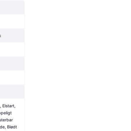
k
Elstart, 
eligt 
terbar 
e, Blødt 