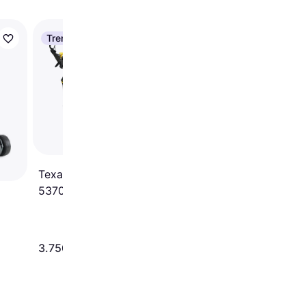
Trender
Texas Razor 5155TR/
Electric Start
Benzindrevet
plæneklipper
4
Texas Premium
5370TR/WE
Benzindrevet
plæneklipper
3.750 kr.
2.799 kr.