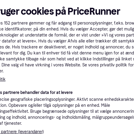
tioner
ruger cookies på PriceRunner
es
152
partnere gemmer og får adgang til personoplysninger, f.eks. bro
Pro
ke identifikatorer, på din enhed. Hvis du vælger Accepter, gør det mulig
eknologier at understøtte de formål, der er vist under »Vi og vores par
 datafor at levere«. Hvis du vælger Afvis alle eller trækker dit samtykk
es de. Hvis trackere er deaktiveret, er noget indhold og annoncer, du se
3.2
189 kr. fragt
,
2 dage
elevant for dig. Du kan til enhver tid få vist denne menu igen for at ænd
kke samtykke tilbage når som helst ved at klikke Indstillinger på linket
Dine valg vil have virkning i vores Website. Se vores privatliv politik for
K
r.
tik
2.99
8/ST2
·
Laveste pris
329 kr. fragt
,
1-3 dage
es partnere behandler data for at levere
cise geografiske placeringsoplysninger. Aktivt scanne enhedskarakteri
K
ation. Opbevare og/eller tilgå oplysninger på en enhed. Måle
ngseffektivitet. Bruge begrænsede oplysninger til at vælge annoncering
3.29
ng og indhold, annoncerings- og indholdsmåling, målgruppeundersøgel
189 kr. fragt
,
2 dage
af tjenester.
 partnere (leverandører)