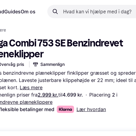
ud
Guides
Om os
ere
ga Combi 753 SE Benzindrevet 
æneklipper
Overvåg pris
Sammenlign
s benzindrevne plæneklipper finklipper græsset og spreder 
plænen. Laveste justerbare klippehøjde er 22 mm; ideel til a
et kort.
Læs mere
nlign priser fra
2.999 kr.
til
4.699 kr.
·
Placering 
2 
i 
ndrevne plæneklippere
fleksible betalinger med
Lær hvordan