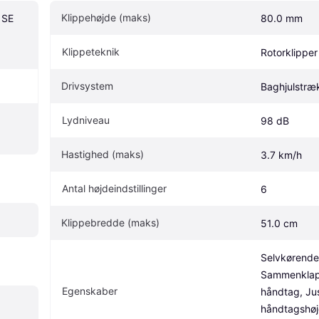
Klippehøjde (maks)
SE 
80.0 mm
Klippeteknik
Rotorklipper
Drivsystem
Baghjulstræ
Lydniveau
98 dB
Hastighed (maks)
3.7 km/h
Antal højdeindstillinger
6
Klippebredde (maks)
51.0 cm
Selvkørende, 
Sammenklapp
Egenskaber
håndtag, Jus
håndtagshøjd