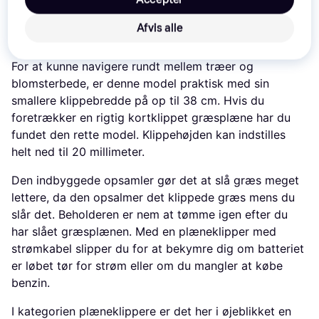
Laveste klippehøjde på 20 mm
Afvis alle
Op til 75 mm i klippehøjde
For at kunne navigere rundt mellem træer og
blomsterbede, er denne model praktisk med sin
smallere klippebredde på op til 38 cm. Hvis du
foretrækker en rigtig kortklippet græsplæne har du
fundet den rette model. Klippehøjden kan indstilles
helt ned til 20 millimeter.
Den indbyggede opsamler gør det at slå græs meget
lettere, da den opsalmer det klippede græs mens du
slår det. Beholderen er nem at tømme igen efter du
har slået græsplænen. Med en plæneklipper med
strømkabel slipper du for at bekymre dig om batteriet
er løbet tør for strøm eller om du mangler at købe
benzin.
I kategorien plæneklippere er det her i øjeblikket en