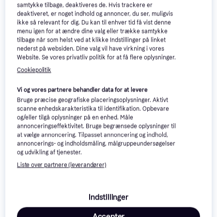
samtykke tilbage, deaktiveres de. Hvis trackere er
deaktiveret, er noget indhold og annoncer, du ser, muligvis
ikke så relevant for dig. Du kan til enhver tid få vist denne
menu igen for at ændre dine valg eller trække samtykke
tilbage når som helst ved at klikke Indstillinger på linket
nederst på websiden. Dine valg vil have virkning i vores
Læs om produktet
Website. Se vores privatliv politik for at få flere oplysninger.
Cookiepolitik
Laveste pris for 
AL-KO Easy 3.82 E Elektrisk 
plæneklipper
 er 
1.585 kr.
 Det er den bedste pris lige 
Vi og vores partnere behandler data for at levere
nu blandt 
4
 butikker.
Bruge præcise geografiske placeringsoplysninger. Aktivt
scanne enhedskarakteristika til identifikation. Opbevare
Hold din græsplæne pæn og velholdt med denne
og/eller tilgå oplysninger på en enhed. Måle
plæneklipper fra AL-KO. Eftersom den her model
annonceringseffektivitet. Bruge begrænsede oplysninger til
bruger el i stedet for benzin, giver den et mindre
at vælge annoncering. Tilpasset annoncering og indhold,
annoncerings- og indholdsmåling, målgruppeundersøgelser
miljø-aftryk. Den er med ledning og er derfor bedst til
og udvikling af tjenester.
mindre haver.
Liste over partnere (leverandører)
Standard størrelse opsamler på 45 liter
Klippebredde på 38 cm
Indstillinger
Kører på strøm
Accepter