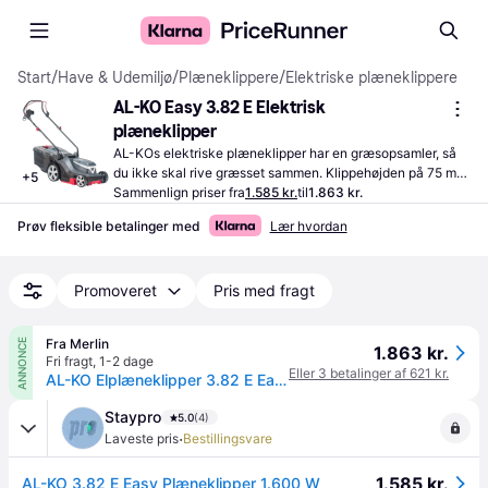
Start
/
Have & Udemiljø
/
Plæneklippere
/
Elektriske plæneklippere
AL-KO Easy 3.82 E Elektrisk 
plæneklipper
AL-KOs elektriske plæneklipper har en græsopsamler, så 
du ikke skal rive græsset sammen. Klippehøjden på 75 mm 
+
5
betyder, at du ikke skal slå græsset så ofte.
Sammenlign priser fra
1.585 kr.
til
1.863 kr.
Prøv fleksible betalinger med
Lær hvordan
Promoveret
Pris med fragt
Fra Merlin
ANNONCE
1.863 kr.
Fri fragt
,
1-2 dage
Eller 3 betalinger af 621 kr.
AL-KO Elplæneklipper 3.82 E Easy
Staypro
5.0
(4)
·
Laveste pris
Bestillingsvare
1.585 kr.
AL-KO 3.82 E Easy Plæneklipper 1.600 W