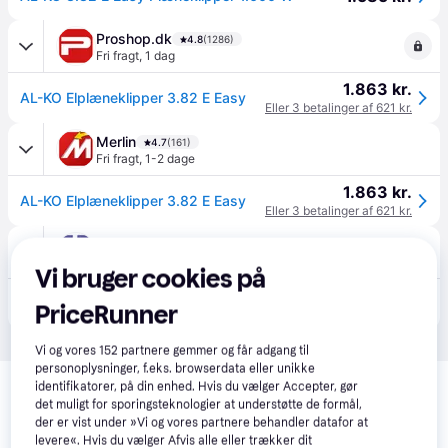
Proshop.dk
4.8
(1286)
Fri fragt
,
1 dag
1.863 kr.
AL-KO Elplæneklipper 3.82 E Easy
Eller 3 betalinger af 621 kr.
Merlin
4.7
(161)
Fri fragt
,
1-2 dage
1.863 kr.
AL-KO Elplæneklipper 3.82 E Easy
Eller 3 betalinger af 621 kr.
happii.dk
4.7
(127)
33 kr. fragt
,
1-2 dage
Vi bruger cookies på
1.830 kr.
AL-KO Elplæneklipper 3.82 E Easy
PriceRunner
Eller 3 betalinger af 610 kr.
Vi og vores
152
partnere gemmer og får adgang til
personoplysninger, f.eks. browserdata eller unikke
identifikatorer, på din enhed. Hvis du vælger Accepter, gør
det muligt for sporingsteknologier at understøtte de formål,
der er vist under »Vi og vores partnere behandler datafor at
levere«. Hvis du vælger Afvis alle eller trækker dit