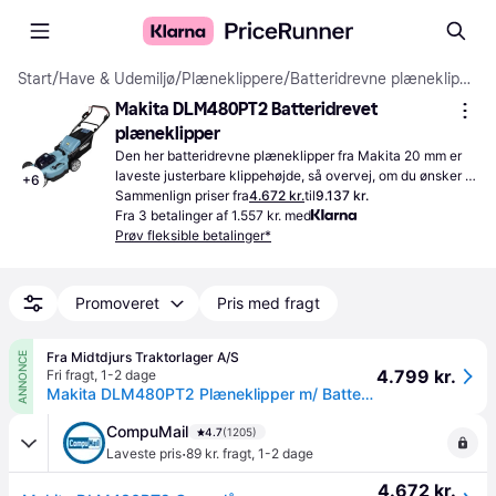
Start
/
Have & Udemiljø
/
Plæneklippere
/
Batteridrevne plæneklippere
Makita DLM480PT2 Batteridrevet 
plæneklipper
Den her batteridrevne plæneklipper fra Makita 20 mm er 
laveste justerbare klippehøjde, så overvej, om du ønsker 
+
6
græsset kortere.
Sammenlign priser fra
4.672 kr.
til
9.137 kr.
Fra 3 betalinger af 1.557 kr. med
Prøv fleksible betalinger*
Promoveret
Pris med fragt
Fra Midtdjurs Traktorlager A/S
ANNONCE
4.799 kr.
Fri fragt
,
1-2 dage
Makita DLM480PT2 Plæneklipper m/ Batteri og Lader
CompuMail
4.7
(1205)
·
Laveste pris
89 kr. fragt
,
1-2 dage
4.672 kr.