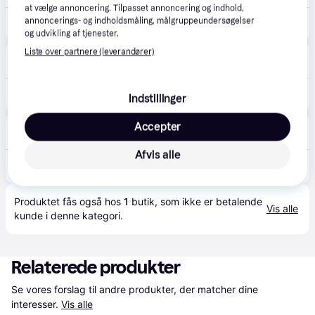
at vælge annoncering. Tilpasset annoncering og indhold,
annoncerings- og indholdsmåling, målgruppeundersøgelser
6.950 kr.
MAKITA PLÆNEKLIPPER 2X18V
og udvikling af tjenester.
Liste over partnere (leverandører)
Johannes Fog
5.0
(5)
Bestillingsvare
9.098 kr.
Makita plæneklipper 2x18v dlm480pt2 med 2 akku og lader
Indstillinger
Bels.dk
Accepter
Bestillingsvare
Afvis alle
9.137 kr.
Makita Plæneklipper 2x18v 5,0ah.
Produktet fås også hos 
1
butik
, som ikke er betalende 
Vis alle
kunde i denne kategori.
Relaterede produkter
Se vores forslag til andre produkter, der matcher dine 
interesser.
Vis alle