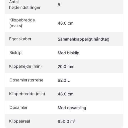
Antal 
8
højdeindstillinger
Klippebredde 
48.0 cm
(maks)
Egenskaber
Sammenklappeligt håndtag
Bioklip
Med bioklip
Klippehøjde (min)
20.0 mm
Opsamlerstørrelse
62.0 L
Klippebredde (min)
48.0 cm
Opsamler
Med opsamling
Klippeareal
650.0 m²