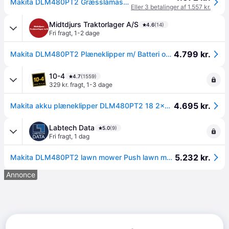
Makita DLM480PT2 Græsslåmaskine Elektrisk 3100opm 48 cm Skærebredde --> På lager, levering hos dig 07-08-2026
Eller 3 betalinger af 1.557 kr.
Midtdjurs Traktorlager A/S
4.6
(14)
Fri fragt
,
1-2 dage
4.799 kr.
Makita DLM480PT2 Plæneklipper m/ Batteri og Lader
10-4
4.7
(1559)
329 kr. fragt
,
1-3 dage
4.695 kr.
Makita akku plæneklipper DLM480PT2 18 2x5,0Ah DLM480PT2
Labtech Data
5.0
(9)
Fri fragt
,
1 dag
5.232 kr.
Makita DLM480PT2 lawn mower Push lawn mower Battery Black, Turquoise
Annonce