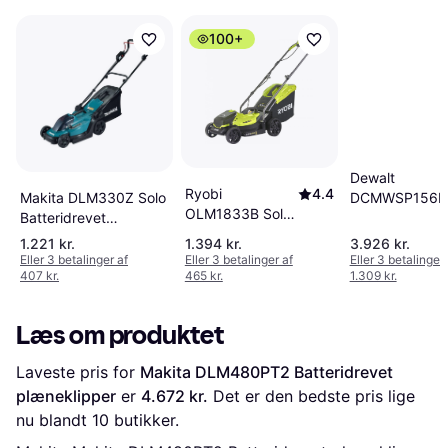
100+
Dewalt
Ryobi
4.4
DCMWSP156N
Makita DLM330Z Solo
OLM1833B Solo
Solo Batteridre
Batteridrevet
Batteridrevet
plæneklipper
plæneklipper
1.221 kr.
1.394 kr.
3.926 kr.
plæneklipper
Eller 3 betalinger af
Eller 3 betalinger af
Eller 3 betalinger 
407 kr.
465 kr.
1.309 kr.
Læs om produktet
Laveste pris for 
Makita DLM480PT2 Batteridrevet 
plæneklipper
 er 
4.672 kr.
 Det er den bedste pris lige 
nu blandt 
10
 butikker.