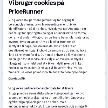
Vi bruger cookies på
PriceRunner
Vi og vores
152
partnere gemmer og får adgang til
personoplysninger, f.eks. browserdata eller unikke
identifikatorer, på din enhed. Hvis du vælger Accepter, gør
det muligt for sporingsteknologier at understøtte de formål,
der er vist under »Vi og vores partnere behandler datafor at
levere«. Hvis du vælger Afvis alle eller trækker dit
samtykke tilbage, deaktiveres de. Hvis trackere er
deaktiveret, er noget indhold og annoncer, du ser, muligvis
Ultrashop
ikke så relevant for dig. Du kan til enhver tid få vist denne
39 kr. fragt
,
1-2 dage
menu igen for at ændre dine valg eller trække samtykke
tilbage når som helst ved at klikke Indstillinger på linket
5.489 kr.
Makita DLM480PT2 Græsslåmaskine Elektrisk 3100opm 48 cm Skærebredde.
nederst på websiden. Dine valg vil have virkning i vores
Website. Se vores privatliv politik for at få flere oplysninger.
Elvvs.dk
5.0
(3)
Cookiepolitik
29 kr. fragt
,
5-8 dage
Vi og vores partnere behandler data for at levere
8.616 kr.
PLÆNEKLIPPER 2X18V 5,0AH
Bruge præcise geografiske placeringsoplysninger. Aktivt
scanne enhedskarakteristika til identifikation. Opbevare
XL-BYG
og/eller tilgå oplysninger på en enhed. Måle
Bestillingsvare
annonceringseffektivitet. Bruge begrænsede oplysninger til