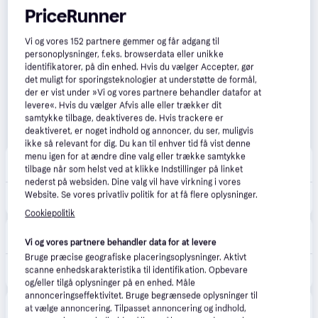
PriceRunner
Vi og vores
152
partnere gemmer og får adgang til
personoplysninger, f.eks. browserdata eller unikke
identifikatorer, på din enhed. Hvis du vælger Accepter, gør
det muligt for sporingsteknologier at understøtte de formål,
der er vist under »Vi og vores partnere behandler datafor at
levere«. Hvis du vælger Afvis alle eller trækker dit
samtykke tilbage, deaktiveres de. Hvis trackere er
deaktiveret, er noget indhold og annoncer, du ser, muligvis
ikke så relevant for dig. Du kan til enhver tid få vist denne
menu igen for at ændre dine valg eller trække samtykke
XL-BYG
tilbage når som helst ved at klikke Indstillinger på linket
Bestillingsvare
nederst på websiden. Dine valg vil have virkning i vores
Website. Se vores privatliv politik for at få flere oplysninger.
8.150 kr.
MAKITA PLÆNEKLIPPER 2X18V
Cookiepolitik
CS MEGASTORE
4.5
(1861)
Bestillingsvare
Vi og vores partnere behandler data for at levere
Bruge præcise geografiske placeringsoplysninger. Aktivt
9.368 kr.
scanne enhedskarakteristika til identifikation. Opbevare
(ComputerSalg) Makita DLM539PT2 - Græsslåmaskine - ledningfri - 18 V - 5 Ah - 2 batterier, inkluderet oplader - 3000 opm - 53 cm - 30.5 kg
Eller 3 betalinger af 3.123 kr.
og/eller tilgå oplysninger på en enhed. Måle
annonceringseffektivitet. Bruge begrænsede oplysninger til
Johannes Fog
5.0
(5)
at vælge annoncering. Tilpasset annoncering og indhold,
Bestillingsvare