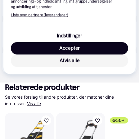
annoncerings- og indholdsmåling, målgruppeundersøgelser
og udvikling af tjenester.
10.738 kr.
Makita plæneklipper 2x18v dlm539pt2 med 2 akku og lader
Liste over partnere (leverandører)
Bels.dk
Bestillingsvare
Indstillinger
10.772 kr.
Makita Plæneklipper 2x18v 5,0ah.
Accepter
Produktet fås også hos 
1
butik
, som ikke er betalende 
Afvis alle
Vis alle
kunde i denne kategori.
Relaterede produkter
Se vores forslag til andre produkter, der matcher dine 
interesser.
Vis alle
50+