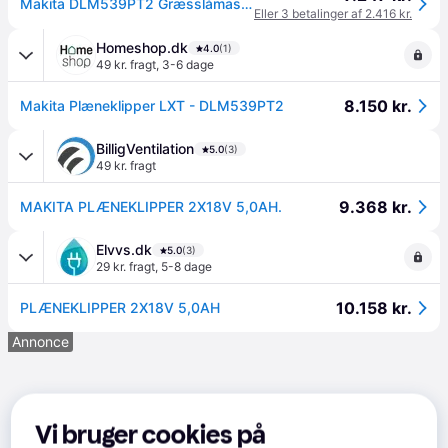
Makita DLM539PT2 Græsslåmaskine Elektrisk 3000opm 53 cm Skærebredde --> På fjernlager, levevering hos dig 22-08-2026
Eller 3 betalinger af 2.416 kr.
Homeshop.dk
4.0
(1)
49 kr. fragt
,
3-6 dage
8.150 kr.
Makita Plæneklipper LXT - DLM539PT2
BilligVentilation
5.0
(3)
49 kr. fragt
9.368 kr.
MAKITA PLÆNEKLIPPER 2X18V 5,0AH.
Elvvs.dk
5.0
(3)
29 kr. fragt
,
5-8 dage
10.158 kr.
PLÆNEKLIPPER 2X18V 5,0AH
Annonce
Vi bruger cookies på