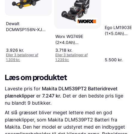
Dewalt
Ego LM1903E
DCMWSP156N-XJ
(1x5.0Ah)
Solo Batteridrevet
Worx WG749E
Batteridrevet
plæneklipper
(2x4.0Ah)
plæneklipper
Batteridrevet
3.926 kr.
3.718 kr.
plæneklipper
Eller 3 betalinger af
Eller 3 betalinger af
5.500 kr.
1.309 kr.
1.239 kr.
Læs om produktet
Laveste pris for 
Makita DLM539PT2 Batteridrevet 
plæneklipper
 er 
7.247 kr.
 Det er den bedste pris lige 
nu blandt 
9
 butikker.
At slå græsset bliver meget lettere med en god
plæneklipper, som Makita DLM539PT2 Batteri fra
Makita. Den her model er udstyret med en indbygget
opsamlingsbeholder til det klippede græs. Beholderen