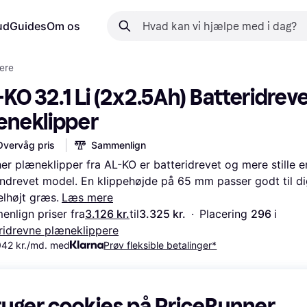
ud
Guides
Om os
ere
KO 32.1 Li (2x2.5Ah) Batteridreve
æneklipper
Overvåg pris
Sammenlign
er plæneklipper fra AL-KO er batteridrevet og mere stille e
ndrevet model. En klippehøjde på 65 mm passer godt til dig
lhøjt græs.
Læs mere
nlign priser fra
3.126 kr.
til
3.325 kr.
·
Placering 
296 
i 
ridrevne plæneklippere
042 kr./md. med
Prøv fleksible betalinger*
ruger cookies på PriceRunner