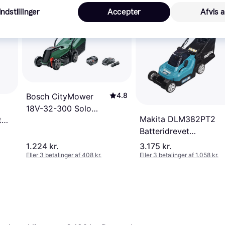
Indstillinger
Accepter
Afvis a
4.8
Bosch CityMower
18V-32-300 Solo
Makita DLM382PT2
t
Batteridrevet
Batteridrevet
plæneklipper
plæneklipper
1.224 kr.
3.175 kr.
Eller 3 betalinger af 408 kr.
Eller 3 betalinger af 1.058 kr.