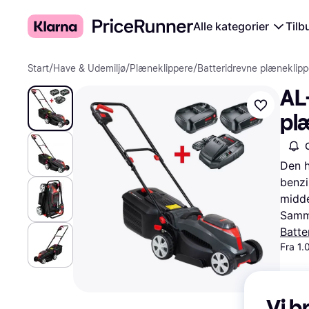
Alle kategorier
Tilb
Start
/
Have & Udemiljø
/
Plæneklippere
/
Batteridrevne plæneklipp
AL-
pl
Den h
benzi
midde
Samme
Batte
Fra 1.
Vi b