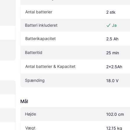
Antal batterier
2 stk
Batteri inkluderet
Ja
Batterikapacitet
2.5 Ah
Batteritid
25 min
Antal batterier & Kapacitet
2x2.5Ah
Spænding
18.0 V
Mål
Højde
102.0 cm
Vægt
12.15 kg