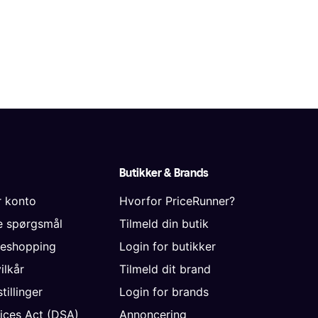
Butikker & Brands
r konto
Hvorfor PriceRunner?
de spørgsmål
Tilmeld din butik
neshopping
Login for butikker
vilkår
Tilmeld dit brand
tillinger
Login for brands
vices Act (DSA)
Annoncering