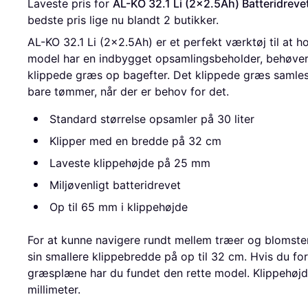
Laveste pris for 
AL-KO 32.1 Li (2x2.5Ah) Batteridreve
bedste pris lige nu blandt 
2
 butikker.
AL-KO 32.1 Li (2x2.5Ah) er et perfekt værktøj til at 
model har en indbygget opsamlingsbeholder, behøver 
klippede græs op bagefter. Det klippede græs samles
bare tømmer, når der er behov for det.
Standard størrelse opsamler på 30 liter
Klipper med en bredde på 32 cm
Laveste klippehøjde på 25 mm
Miljøvenligt batteridrevet
Op til 65 mm i klippehøjde
For at kunne navigere rundt mellem træer og blomst
sin smallere klippebredde på op til 32 cm. Hvis du for
græsplæne har du fundet den rette model. Klippehøjden
millimeter.