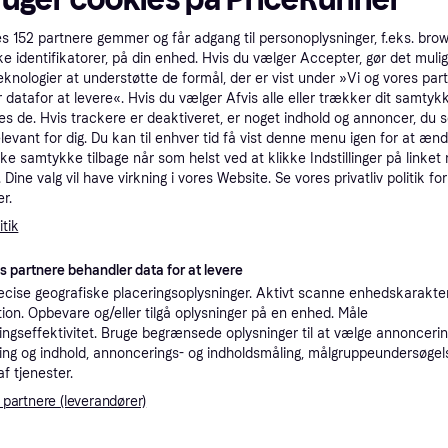
tioner
es
152
partnere gemmer og får adgang til personoplysninger, f.eks. bro
ke identifikatorer, på din enhed. Hvis du vælger Accepter, gør det mulig
eknologier at understøtte de formål, der er vist under »Vi og vores par
Pro
 datafor at levere«. Hvis du vælger Afvis alle eller trækker dit samtykk
es de. Hvis trackere er deaktiveret, er noget indhold og annoncer, du se
elevant for dig. Du kan til enhver tid få vist denne menu igen for at ænd
kke samtykke tilbage når som helst ved at klikke Indstillinger på linket
K
Dine valg vil have virkning i vores Website. Se vores privatliv politik for
r.
3.1
(ComputerSalg) AL-KO 32.1 Li Motor:2 x Li-Ion 2,5 Ah / 18 V (max. 20 V)
199 kr. fragt
,
4-5 dage
tik
Eller 1.0
es partnere behandler data for at levere
 i denne kategori.
Vis
cise geografiske placeringsoplysninger. Aktivt scanne enhedskarakteri
ation. Opbevare og/eller tilgå oplysninger på en enhed. Måle
ngseffektivitet. Bruge begrænsede oplysninger til at vælge annoncering
ng og indhold, annoncerings- og indholdsmåling, målgruppeundersøgel
af tjenester.
 interesser.
 partnere (leverandører)