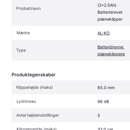
(2x2.5Ah) 
Produktnavn
Batteridrevet 
plæneklipper
Mærke
AL-KO
Batteridrevne 
Type
plæneklippere
Produktegenskaber
Klippehøjde (maks)
65.0 mm
Lydniveau
96 dB
Antal højdeindstillinger
5
Klippebredde (maks)
32.0 cm