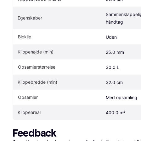
Sammenklappelig
Egenskaber
håndtag
Bioklip
Uden
Klippehøjde (min)
25.0 mm
Opsamlerstørrelse
30.0 L
Klippebredde (min)
32.0 cm
Opsamler
Med opsamling
Klippeareal
400.0 m²
Feedback