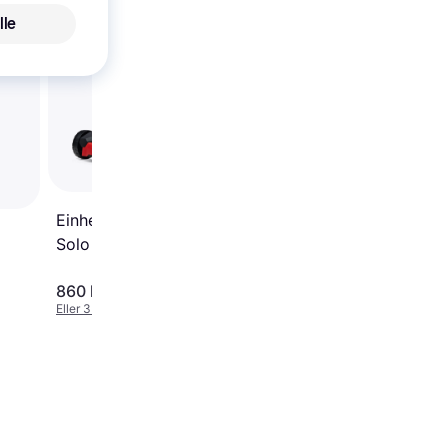
lle
Stiga Collector 48 S 
(1x5.0Ah) Batteridrev
plæneklipper
Einhell GE-CM 18/30 Li
Solo Batteridrevet
plæneklipper
860 kr.
2.999 kr.
Eller 3 betalinger af 287 kr.