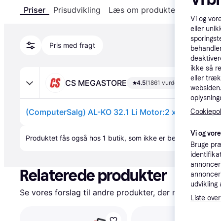
Priser
Prisudvikling
Læs om produktet
Specifika
Vi og vor
eller unik
sporingst
Pris med fragt
behandler
deaktiver
ikke så r
eller træ
CS MEGASTORE
4.5
(1861 vurderinger)
websiden. 
oplysninge
Cookiepoli
Annonce
Vi og vor
Produktet fås også hos 
1
butik
, som ikke er betalende kunde
Bruge præ
identifik
annonceri
Relaterede produkter
annonceri
udvikling 
Se vores forslag til andre produkter, der matcher dine
Liste over