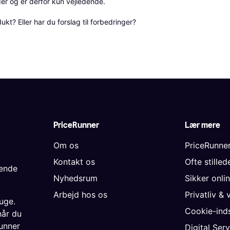
r og er derfor kun vejledende. 

? Eller har du forslag til forbedringer? 
PriceRunner
Lær mere
Om os
PriceRunne
Kontakt os
Ofte stille
gende
Nyhedsrum
Sikker onli
Arbejd hos os
Privatliv & 
uge.
Cookie-inds
når du
unner
Digital Ser