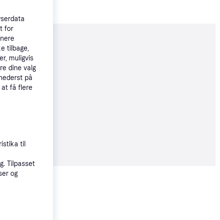
wserdata
t for
tnere
moveret
e tilbage,
r, muligvis
re dine valg
 nederst på
øbsgaranti
 at få flere
26 kr.
42 kr./md.
 alle priser
stika til
. Tilpasset
ser og
Vis alle
Trender