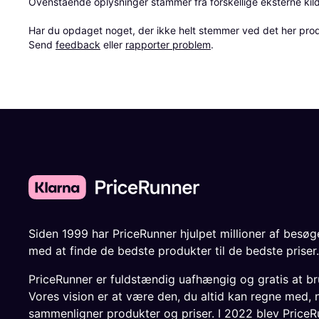
Ovenstående oplysninger stammer fra forskellige eksterne kilde
Har du opdaget noget, der ikke helt stemmer ved det her produkt
Send 
feedback
 eller 
rapporter problem
.
Siden 1999 har PriceRunner hjulpet millioner af besø
med at finde de bedste produkter til de bedste priser.
PriceRunner er fuldstændig uafhængig og gratis at br
Vores vision er at være den, du altid kan regne med, 
sammenligner produkter og priser. I 2022 blev PriceR