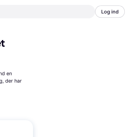
Log ind
Annonce
Annonce
t 
nd en 
, der har 