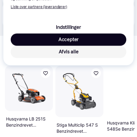
Liste over partnere (leverandører)
Produktet fås også hos 
2
butikker
, som ikke er 
Vis alle
betalende kunde i denne kategori.
Indstillinger
Relaterede produkter
Accepter
Se vores forslag til andre produkter, der matcher dine 
Afvis alle
interesser.
Vis alle
Husqvarna LB 251S
Husqvarna Kli
Stiga Multiclip 547 S
Benzindrevet
548Se Benzind
Benzindrevet
plæneklipper
plæneklipper