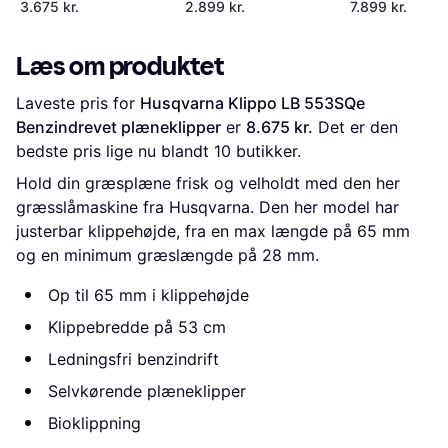
plæneklipper
3.675 kr.
2.899 kr.
7.899 kr.
Læs om produktet
Laveste pris for 
Husqvarna Klippo LB 553SQe 
Benzindrevet plæneklipper
 er 
8.675 kr.
 Det er den 
bedste pris lige nu blandt 
10
 butikker.
Hold din græsplæne frisk og velholdt med den her
græsslåmaskine fra Husqvarna. Den her model har
justerbar klippehøjde, fra en max længde på 65 mm
og en minimum græslængde på 28 mm.
Op til 65 mm i klippehøjde
Klippebredde på 53 cm
Ledningsfri benzindrift
Selvkørende plæneklipper
Bioklippning