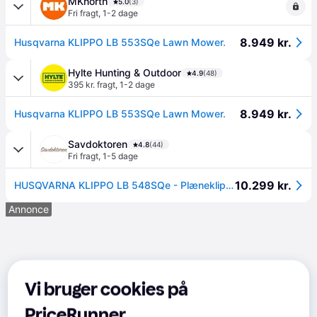
MKnorth
5.0
(3)
Fri fragt
,
1-2 dage
8.949 kr.
Husqvarna KLIPPO LB 553SQe Lawn Mower.
Hylte Hunting & Outdoor
4.9
(48)
395 kr. fragt
,
1-2 dage
8.949 kr.
Husqvarna KLIPPO LB 553SQe Lawn Mower.
Savdoktoren
4.8
(44)
Fri fragt
,
1-5 dage
10.299 kr.
HUSQVARNA KLIPPO LB 548SQe - Plæneklippere
Annonce
Vi bruger cookies på
PriceRunner