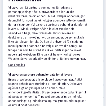
Vi og vores
152
partnere gemmer og får adgang til
personoplysninger, f.eks. browserdata eller unikke
identifikatorer, på din enhed. Hvis du vælger Accepter, gør
det muligt for sporingsteknologier at understøtte de formål,
der er vist under »Vi og vores partnere behandler datafor at
levere«. Hvis du vælger Afvis alle eller trækker dit
samtykke tilbage, deaktiveres de. Hvis trackere er
deaktiveret, er noget indhold og annoncer, du ser, muligvis
Lading Maskinforretning
ikke så relevant for dig. Du kan til enhver tid få vist denne
5.0
(2)
1-2 dage
menu igen for at ændre dine valg eller trække samtykke
tilbage når som helst ved at klikke Indstillinger på linket
nederst på websiden. Dine valg vil have virkning i vores
8.949 kr.
Husqvarna KLIPPO LB 553SQe
Website. Se vores privatliv politik for at få flere oplysninger.
Cookiepolitik
Jongshøj Maskiner
Vi og vores partnere behandler data for at levere
10.299 kr.
HUSQVARNA-KLIPPO LB553SQe PLÆNEKLIPPER.
Bruge præcise geografiske placeringsoplysninger. Aktivt
scanne enhedskarakteristika til identifikation. Opbevare
og/eller tilgå oplysninger på en enhed. Måle
Husqvarna
annonceringseffektivitet. Bruge begrænsede oplysninger til
Fri fragt
,
3-5 dage
at vælge annoncering. Tilpasset annoncering og indhold,
annoncerings- og indholdsmåling, målgruppeundersøgelser
10.799 kr.
KLIPPO LB 553SQe
og udvikling af tjenester.