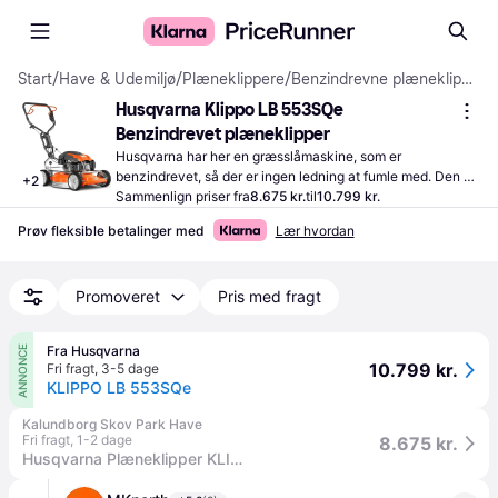
Start
/
Have & Udemiljø
/
Plæneklippere
/
Benzindrevne plæneklippere
Husqvarna Klippo LB 553SQe 
Benzindrevet plæneklipper
Husqvarna har her en græsslåmaskine, som er 
benzindrevet, så der er ingen ledning at fumle med. Den 
+
2
laveste justerbare klippehøjde er 28 mm; ideel til at holde 
Sammenlign priser fra
8.675 kr.
til
10.799 kr.
plænen kortklippet.
Prøv fleksible betalinger med
Lær hvordan
Promoveret
Pris med fragt
Fra Husqvarna
ANNONCE
10.799 kr.
Fri fragt
,
3-5 dage
KLIPPO LB 553SQe
Kalundborg Skov Park Have
Fri fragt
,
1-2 dage
8.675 kr.
Husqvarna Plæneklipper KLIPPO LB 553 SQe.